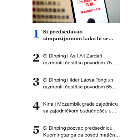
1
Si predsedavao
simpozijumom kako bi se
prikupila mišljenja
vanpartijskih ličnosti o izradi
2
Si Đinping i Asif Ali Zardari
preporuka za petogodišnji
razmenili čestitke povodom 75.
plan
godišnjice diplomatskih odnosa
Kine i Pakistana
3
Si Đinping i lider Laosa Tonglun
razmenili čestitke povodom 65
godina diplomatskih odnosa
4
Kina i Mozambik grade zajednicu
sa zajedničkom budućnošću u
novoj eri
5
Si Đinping pozvao predsednicu
Kuomingtanga da poseti matični