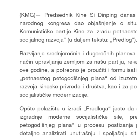
(KMG)— Predsednik Kine Si Đinping danas j
narodnog kongresa dao objašnjenje o situa
Komunističke partije Kine za izradu petnaes
socijalnog razvoja“ (u daljem tekstu: „Predlog“)
Razvijanje srednjoročnih i dugoročnih planova
način upravljanja zemljom za našu partiju, rek
ove godine, a potrebno je proučiti i formulisat
„petnaestog petogodišnjeg plana“ od izuzetn
razvoja kineske privrede i društva, kao i za p
socijalističke modernizacije.
Opšte polazište u izradi „Predloga“ jeste da
izgradnje moderne socijalističke sile, p
petogodišnjeg plana“ u procesu postizanja p
detaljno analizirati unutrašnju i spoljašnju sit