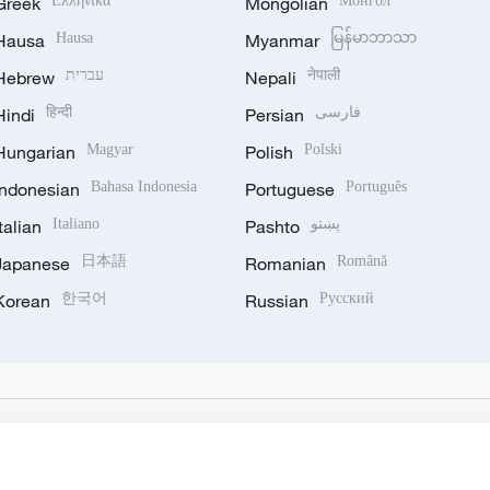
Greek
Ελληνικά
Mongolian
Монгол
Hausa
Hausa
Myanmar
မြန်မာဘာသာ
Hebrew
עברית
Nepali
नेपाली
Hindi
हिन्दी
Persian
فارسی
Hungarian
Magyar
Polish
Polski
Indonesian
Bahasa Indonesia
Portuguese
Português
Italian
Italiano
Pashto
پښتو
Japanese
日本語
Romanian
Română
Korean
한국어
Russian
Русский