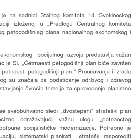
e na sednici Stalnog komiteta 14. Svekineskog
ciji izloženoj u „Predlogu Centralnog komiteta
tog petogodišnjeg plana nacionalnog ekonomskog i
.
 ekonomskog i socijalnog razvoja predstavlja važan
ao je Si. „Četrnaesti petogodišnji plan biće završen
i petnaesti petogodišnji plan.“ Proučavanje i izrada
og su značaja za podsticanje održivog i zdravog
ostavljanje čvršćih temelja za sprovođenje planirane
 se sveobuhvatno sledi „dvostepeni“ strateški plan
recizno odražavajući važnu ulogu „petnaestog
otpune socijalističke modernizacije. Potrebno je
uaciju, sistematski planirati i strateški rasporediti