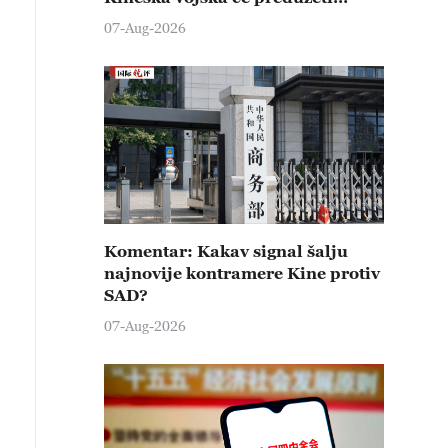
čvrste kontramere protiv svih
07-Aug-2026
provokativnih pokušaja
izazivanja nemira
Komentar: Kakav signal šalju
najnovije kontramere Kine protiv
SAD?
07-Aug-2026