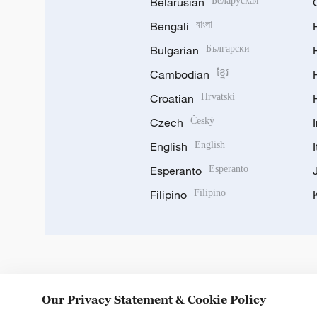
Belarusian
Беларуская
Bengali
বাংলা
Bulgarian
Български
Cambodian
ខ្មែរ
Croatian
Hrvatski
Czech
Český
English
English
Esperanto
Esperanto
Filipino
Filipino
DOWNLOAD OUR APP
Our Privacy Statement & Cookie Policy