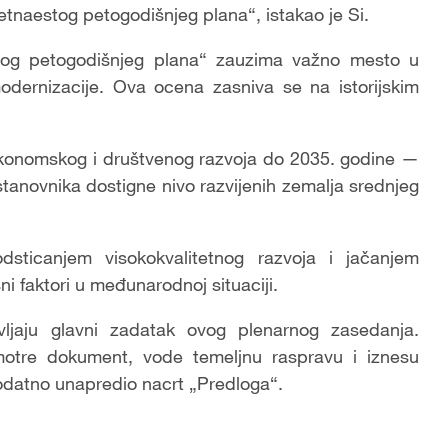
petnaestog petogodišnjeg plana“, istakao je Si.
tog petogodišnjeg plana“ zauzima važno mesto u
modernizacije. Ova ocena zasniva se na istorijskim
 ekonomskog i društvenog razvoja do 2035. godine —
tanovnika dostigne nivo razvijenih zemalja srednjeg
sticanjem visokokvalitetnog razvoja i jačanjem
sni faktori u međunarodnoj situaciji.
vljaju glavni zadatak ovog plenarnog zasedanja.
motre dokument, vode temeljnu raspravu i iznesu
dodatno unapredio nacrt „Predloga“.