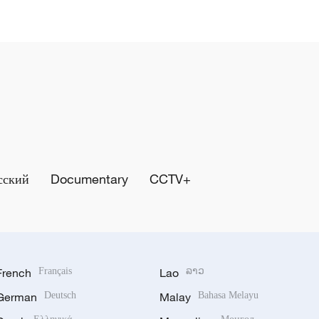
сский
Documentary
CCTV+
French
Français
Lao
ລາວ
German
Deutsch
Malay
Bahasa Melayu