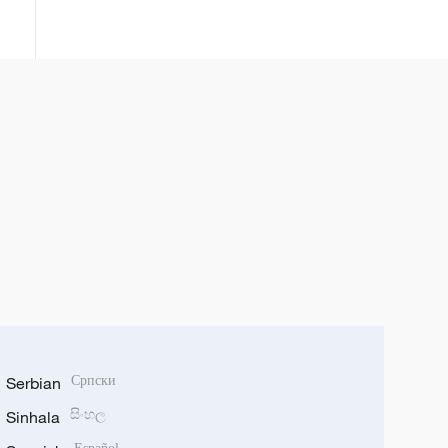
deo Kine
Serbian
Српски
Sinhala
සිංහල