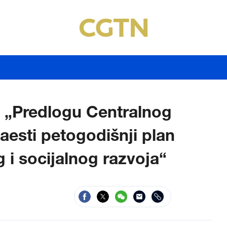
o „Predlogu Centralnog
aesti petogodišnji plan
i socijalnog razvoja“