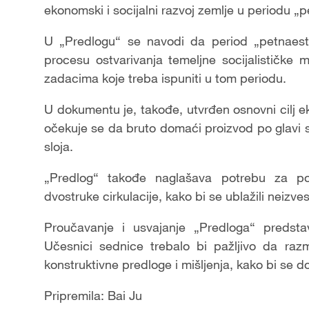
ekonomski i socijalni razvoj zemlje u periodu „
U „Predlogu“ se navodi da period „petnaes
procesu ostvarivanja temeljne socijalističke 
zadacima koje treba ispuniti u tom periodu.
U dokumentu je, takođe, utvrđen osnovni cilj
očekuje se da bruto domaći proizvod po glavi s
sloja.
„Predlog“ takođe naglašava potrebu za pod
dvostruke cirkulacije, kako bi se ublažili neizve
Proučavanje i usvajanje „Predloga“ predsta
Učesnici sednice trebalo bi pažljivo da raz
konstruktivne predloge i mišljenja, kako bi se 
Pripremila: Bai Ju