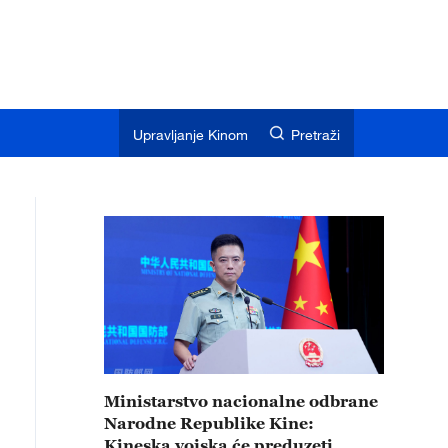
Upravljanje Kinom
Pretraži
Ministarstvo nacionalne odbrane
Narodne Republike Kine:
Kineska vojska će preduzeti