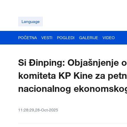
Language
POČETNA
VESTI
POGLEDI
GALERIJE
VIDEO
Si Đinping: Objašnjenje 
komiteta KP Kine za petn
nacionalnog ekonomskog 
11:28:29,28-Oct-2025