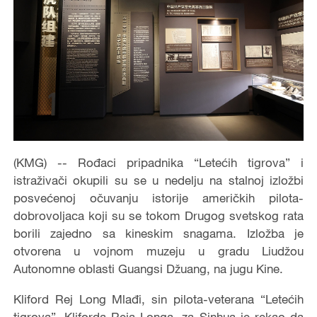
(KMG) -- Rođaci pripadnika “Letećih tigrova” i
istraživači okupili su se u nedelju na stalnoj izložbi
posvećenoj očuvanju istorije američkih pilota-
dobrovoljaca koji su se tokom Drugog svetskog rata
borili zajedno sa kineskim snagama. Izložba je
otvorena u vojnom muzeju u gradu Liudžou
Autonomne oblasti Guangsi Džuang, na jugu Kine.
Kliford Rej Long Mlađi, sin pilota-veterana “Letećih
tigrova”, Kliforda Reja Longa, za Sinhua je rekao da