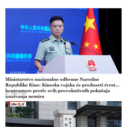
Ministarstvo nacionalne odbrane Narodne
Republike Kine: Kineska vojska će preduzeti čvrste
kontramere protiv svih provokativnih pokušaja
07-Aug-2026
izazivanja nemira