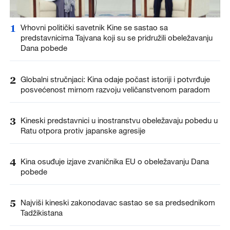
1
Vrhovni politički savetnik Kine se sastao sa
predstavnicima Tajvana koji su se pridružili obeležavanju
Dana pobede
2
Globalni stručnjaci: Kina odaje počast istoriji i potvrđuje
posvećenost mirnom razvoju veličanstvenom paradom
3
Kineski predstavnici u inostranstvu obeležavaju pobedu u
Ratu otpora protiv japanske agresije
4
Kina osuđuje izjave zvaničnika EU o obeležavanju Dana
pobede
5
Najviši kineski zakonodavac sastao se sa predsednikom
Tadžikistana