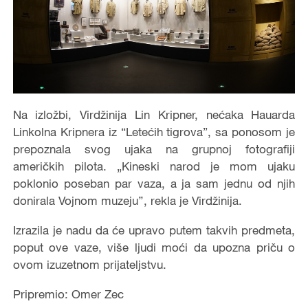
Na izložbi, Virdžinija Lin Kripner, nećaka Hauarda
Linkolna Kripnera iz “Letećih tigrova”, sa ponosom je
prepoznala svog ujaka na grupnoj fotografiji
američkih pilota. „Kineski narod je mom ujaku
poklonio poseban par vaza, a ja sam jednu od njih
donirala Vojnom muzeju’’, rekla je Virdžinija.
Izrazila je nadu da će upravo putem takvih predmeta,
poput ove vaze, više ljudi moći da upozna priču o
ovom izuzetnom prijateljstvu.
Pripremio: Omer Zec