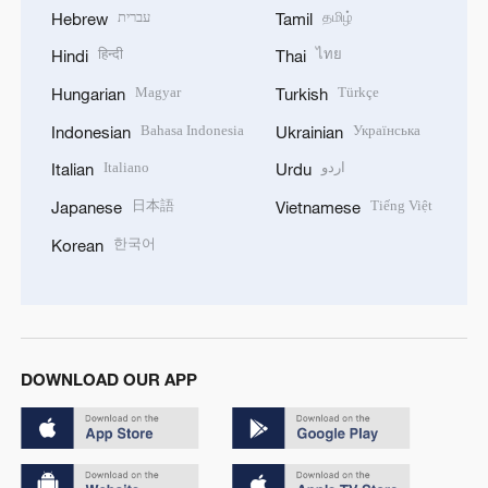
עברית
தமிழ்
Hebrew
Tamil
हिन्दी
ไทย
Hindi
Thai
Magyar
Türkçe
Hungarian
Turkish
Bahasa Indonesia
Українська
Indonesian
Ukrainian
Italiano
اردو
Italian
Urdu
日本語
Tiếng Việt
Japanese
Vietnamese
한국어
Korean
DOWNLOAD OUR APP