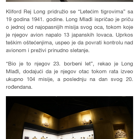
Kliford Rej Long pridružio se “Letećim tigrovima” sa
19 godina 1941. godine. Long Mlađi ispričao je priču
o jednoj od najopasnijih misija svog oca, tokom koje
je njegov avion napalo 13 japanskih lovaca. Uprkos
teškim oštećenjima, uspeo je da povrati kontrolu nad
avionom i preživi prinudno sletanje.
“Bio je to njegov 23. borbeni let”, rekao je Long
Mlađi, dodajući da je njegov otac tokom rata izveo
ukupno 104 misije, a poslednju na dan svog 20.
rođendana.