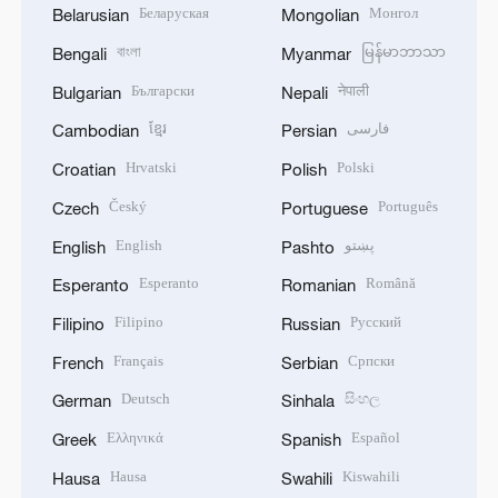
Беларуская
Монгол
Belarusian
Mongolian
বাংলা
မြန်မာဘာသာ
Bengali
Myanmar
Български
नेपाली
Bulgarian
Nepali
ខ្មែរ
فارسی
Cambodian
Persian
Hrvatski
Polski
Croatian
Polish
Český
Português
Czech
Portuguese
English
پښتو
English
Pashto
Esperanto
Română
Esperanto
Romanian
Filipino
Русский
Filipino
Russian
Français
Српски
French
Serbian
Deutsch
සිංහල
German
Sinhala
Ελληνικά
Español
Greek
Spanish
Hausa
Kiswahili
Hausa
Swahili