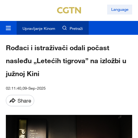
Language
Upravljanje Kinom
Pretraži
Rođaci i istraživači odali počast
nasleđu „Letećih tigrova” na izložbi u
južnoj Kini
02:11:40,09-Sep-2025
Share