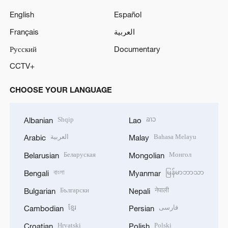
English
Español
Français
العربية
Русский
Documentary
CCTV+
CHOOSE YOUR LANGUAGE
Shqip
ລາວ
Albanian
Lao
العربية
Bahasa Melayu
Arabic
Malay
Беларуская
Монгол
Belarusian
Mongolian
বাংলা
မြန်မာဘာသာ
Bengali
Myanmar
Български
नेपाली
Bulgarian
Nepali
ខ្មែរ
فارسی
Cambodian
Persian
Hrvatski
Polski
Croatian
Polish