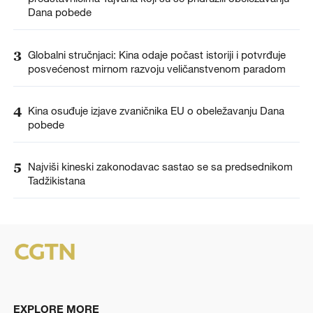
Dana pobede
3
Globalni stručnjaci: Kina odaje počast istoriji i potvrđuje
posvećenost mirnom razvoju veličanstvenom paradom
4
Kina osuđuje izjave zvaničnika EU o obeležavanju Dana
pobede
5
Najviši kineski zakonodavac sastao se sa predsednikom
Tadžikistana
EXPLORE MORE