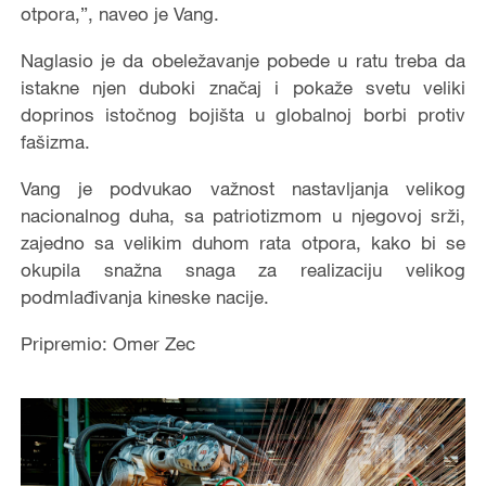
otpora,”, naveo je Vang.
Naglasio je da obeležavanje pobede u ratu treba da
istakne njen duboki značaj i pokaže svetu veliki
doprinos istočnog bojišta u globalnoj borbi protiv
fašizma.
Vang je podvukao važnost nastavljanja velikog
nacionalnog duha, sa patriotizmom u njegovoj srži,
zajedno sa velikim duhom rata otpora, kako bi se
okupila snažna snaga za realizaciju velikog
podmlađivanja kineske nacije.
Pripremio: Omer Zec