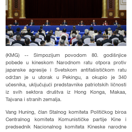
(KMG) -- Simpozijum povodom 80. godišnjice
pobede u kineskom Narodnom ratu otpora protiv
japanske agresije i Svetskom antifašističkom ratu
održan je u utorak u Pekingu, a okupio je 340
učesnika, uključujući predstavnike patriotskih ličnosti
iz svih sektora društva iz Hong Konga, Makaa,
Tajvana i stranih zemalja.
Vang Huning, član Stalnog komiteta Političkog biroa
Centralnog komiteta Komunističke partije Kine i
predsednik Nacionalnog komiteta Kineske narodne