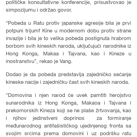
političke konsultativne konferencije, prisustvovao je
simpozijumu i održao govor.
“Pobeda u Ratu protiv japanske agresije bila je prvi
potpuni trijumf Kine u modernom dobu protiv strane
invazije i bila je to velika pobeda postignuta hrabrom
borbom svih kineskih naroda, uključujući narodnike iz
Hong Konga, Makaa i Tajvana, kao i Kineze u
inostranstvu”, rekao je Vang.
Dodao je da pobeda predstavlja zajedničko sećanje
kineske nacije i zajedničku čast svih kineskih naroda.
“Domovina i njen narod će uvek pamtiti herojstvo
sunarodnika iz Hong Konga, Makaoa i Tajvana i
prekomorskih Kineza koji se ne plaše žrtvovanja, kao
i njihov jedinstveni doprinos za formiranje
međunarodnog antifašističkog ujedinjenog fronta sa
svojim srcima prema domovini i uz podršku ratu