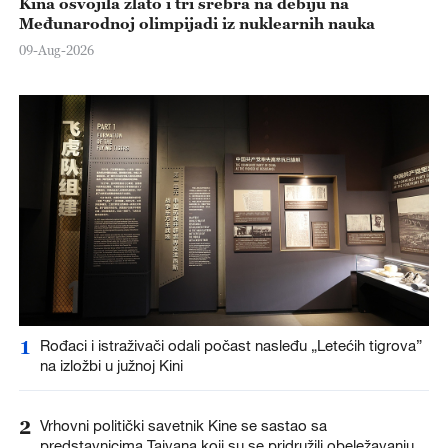
Kina osvojila zlato i tri srebra na debiju na
Međunarodnoj olimpijadi iz nuklearnih nauka
09-Aug-2026
1
Rođaci i istraživači odali počast nasleđu „Letećih tigrova”
na izložbi u južnoj Kini
2
Vrhovni politički savetnik Kine se sastao sa
predstavnicima Tajvana koji su se pridružili obeležavanju