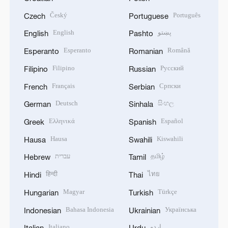
Český
Português
Czech
Portuguese
English
پښتو
English
Pashto
Esperanto
Română
Esperanto
Romanian
Filipino
Русский
Filipino
Russian
Français
Српски
French
Serbian
Deutsch
සිංහල
German
Sinhala
Ελληνικά
Español
Greek
Spanish
Hausa
Kiswahili
Hausa
Swahili
עברית
தமிழ்
Hebrew
Tamil
हिन्दी
ไทย
Hindi
Thai
Magyar
Türkçe
Hungarian
Turkish
Bahasa Indonesia
Українська
Indonesian
Ukrainian
Italiano
اردو
Italian
Urdu