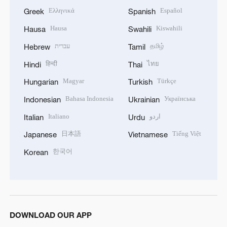
Ελληνικά
Español
Greek
Spanish
Hausa
Kiswahili
Hausa
Swahili
עברית
தமிழ்
Hebrew
Tamil
हिन्दी
ไทย
Hindi
Thai
Magyar
Türkçe
Hungarian
Turkish
Bahasa Indonesia
Українська
Indonesian
Ukrainian
Italiano
اردو
Italian
Urdu
日本語
Tiếng Việt
Japanese
Vietnamese
한국어
Korean
DOWNLOAD OUR APP