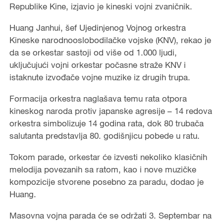
Republike Kine, izjavio je kineski vojni zvaničnik.
Huang Janhui, šef Ujedinjenog Vojnog orkestra
Kineske narodnooslobodilačke vojske (KNV), rekao je
da se orkestar sastoji od više od 1.000 ljudi,
uključujući vojni orkestar počasne straže KNV i
istaknute izvođače vojne muzike iz drugih trupa.
Formacija orkestra naglašava temu rata otpora
kineskog naroda protiv japanske agresije – 14 redova
orkestra simbolizuje 14 godina rata, dok 80 trubača
salutanta predstavlja 80. godišnjicu pobede u ratu.
Tokom parade, orkestar će izvesti nekoliko klasičnih
melodija povezanih sa ratom, kao i nove muzičke
kompozicije stvorene posebno za paradu, dodao je
Huang.
Masovna vojna parada će se održati 3. Septembar na