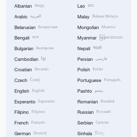
Shqip
ລາວ
Albanian
Lao
العربية
Bahasa Melayu
Arabic
Malay
Беларуская
Монгол
Belarusian
Mongolian
বাংলা
မြန်မာဘာသာ
Bengali
Myanmar
Български
नेपाली
Bulgarian
Nepali
ខ្មែរ
فارسی
Cambodian
Persian
Hrvatski
Polski
Croatian
Polish
Český
Português
Czech
Portuguese
English
پښتو
English
Pashto
Esperanto
Română
Esperanto
Romanian
Filipino
Русский
Filipino
Russian
Français
Српски
French
Serbian
Deutsch
සිංහල
German
Sinhala