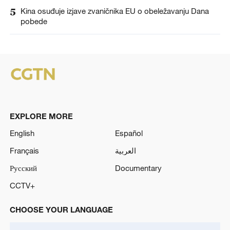
5
Kina osuđuje izjave zvaničnika EU o obeležavanju Dana
pobede
EXPLORE MORE
English
Español
Français
العربية
Русский
Documentary
CCTV+
CHOOSE YOUR LANGUAGE