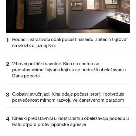
1
Rođaci i istraživači odali počast nasleđu „Letećih tigrova”
na izložbi u južnoj Kini
2
Vrhovni politički savetnik Kine se sastao sa
predstavnicima Tajvana koji su se pridružili obeležavanju
Dana pobede
3
Globalni stručnjaci: Kina odaje počast istoriji i potvrđuje
posvećenost mirnom razvoju veličanstvenom paradom
4
Kineski predstavnici u inostranstvu obeležavaju pobedu u
Ratu otpora protiv japanske agresije