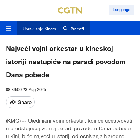
Language
Upravljanje Kinom
Pretraži
Najveći vojni orkestar u kineskoj
istoriji nastupiće na paradi povodom
Dana pobede
08:39:00,23-Aug-2025
Share
(KMG) -- Ujedinjeni vojni orkestar, koji će učestvovati
u predstojećoj vojnoj paradi povodom Dana pobede
u Kini, biće najveći u istoriji od osnivanja Narodne