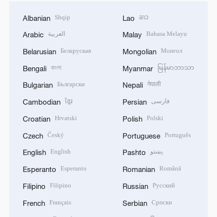
Shqip
ລາວ
Albanian
Lao
العربية
Bahasa Melayu
Arabic
Malay
Беларуская
Монгол
Belarusian
Mongolian
বাংলা
မြန်မာဘာသာ
Bengali
Myanmar
Български
नेपाली
Bulgarian
Nepali
ខ្មែរ
فارسی
Cambodian
Persian
Hrvatski
Polski
Croatian
Polish
Český
Português
Czech
Portuguese
English
پښتو
English
Pashto
Esperanto
Română
Esperanto
Romanian
Filipino
Русский
Filipino
Russian
Français
Српски
French
Serbian