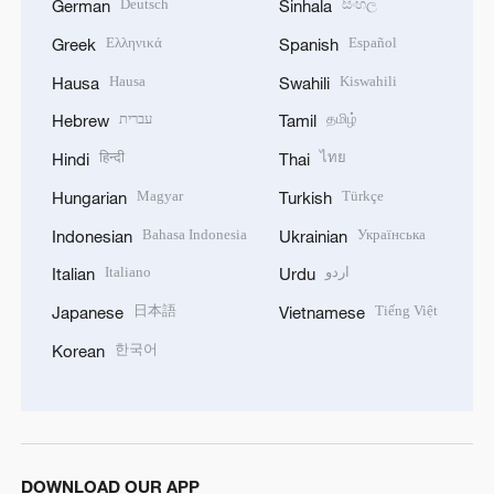
Deutsch
සිංහල
German
Sinhala
Ελληνικά
Español
Greek
Spanish
Hausa
Kiswahili
Hausa
Swahili
עברית
தமிழ்
Hebrew
Tamil
हिन्दी
ไทย
Hindi
Thai
Magyar
Türkçe
Hungarian
Turkish
Bahasa Indonesia
Українська
Indonesian
Ukrainian
Italiano
اردو
Italian
Urdu
日本語
Tiếng Việt
Japanese
Vietnamese
한국어
Korean
DOWNLOAD OUR APP