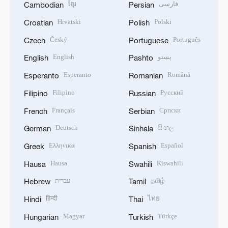
ខ្មែរ
فارسی
Cambodian
Persian
Hrvatski
Polski
Croatian
Polish
Český
Português
Czech
Portuguese
English
پښتو
English
Pashto
Esperanto
Română
Esperanto
Romanian
Filipino
Русский
Filipino
Russian
Français
Српски
French
Serbian
Deutsch
සිංහල
German
Sinhala
Ελληνικά
Español
Greek
Spanish
Hausa
Kiswahili
Hausa
Swahili
עברית
தமிழ்
Hebrew
Tamil
हिन्दी
ไทย
Hindi
Thai
Magyar
Türkçe
Hungarian
Turkish