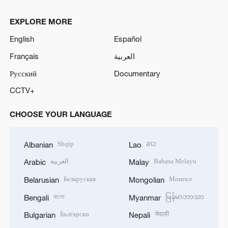
EXPLORE MORE
English
Español
Français
العربية
Русский
Documentary
CCTV+
CHOOSE YOUR LANGUAGE
Shqip
ລາວ
Albanian
Lao
العربية
Bahasa Melayu
Arabic
Malay
Беларуская
Монгол
Belarusian
Mongolian
বাংলা
မြန်မာဘာသာ
Bengali
Myanmar
Български
नेपाली
Bulgarian
Nepali