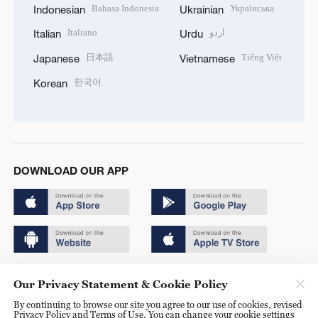
Bahasa Indonesia
Українська
Indonesian
Ukrainian
Italiano
اردو
Italian
Urdu
日本語
Tiếng Việt
Japanese
Vietnamese
한국어
Korean
DOWNLOAD OUR APP
Copyright © 2024 CGTN.
Our Privacy Statement & Cookie Policy
京ICP备20000184号
By continuing to browse our site you agree to our use of cookies, revised
Privacy Policy and Terms of Use. You can change your cookie settings