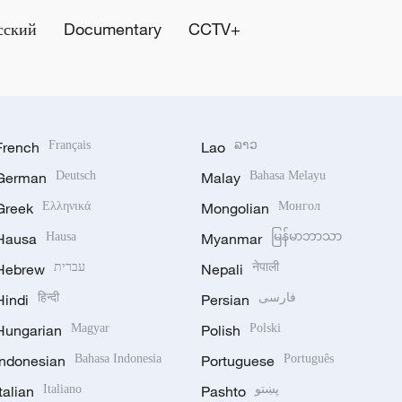
сский
Documentary
CCTV+
French
Français
Lao
ລາວ
German
Deutsch
Malay
Bahasa Melayu
Greek
Ελληνικά
Mongolian
Монгол
Hausa
Hausa
Myanmar
မြန်မာဘာသာ
Hebrew
עברית
Nepali
नेपाली
Hindi
हिन्दी
Persian
فارسی
Hungarian
Magyar
Polish
Polski
Indonesian
Bahasa Indonesia
Portuguese
Português
Italian
Italiano
Pashto
پښتو