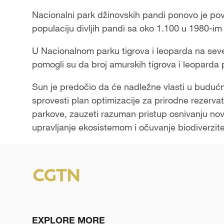
Nacionalni park džinovskih pandi ponovo je pov
populaciju divljih pandi sa oko 1.100 u 1980-i
U Nacionalnom parku tigrova i leoparda na sever
pomogli su da broj amurskih tigrova i leoparda
Sun je predočio da će nadležne vlasti u buduć
sprovesti plan optimizacije za prirodne rezerva
parkove, zauzeti razuman pristup osnivanju novi
upravljanje ekosistemom i očuvanje biodiverzite
EXPLORE MORE