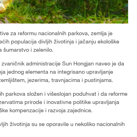
tive za reformu nacionalnih parkova, zemlja je
ih populacija divljih životinja i jačanju ekološke
 šumarstvo i zelenilo.
, zvaničnik administracije Sun Hongjan naveo je da
ja jednog elementa na integrisano upravljanje
mljištem, jezerima, travnjacima i pustinjama.
ih parkova složen i višeslojan poduhvat i da reforme
zervatima prirode i inovativne politike upravljanja
oške kompenzacije i razvoja zajednice.
ljih životinja su se oporavile u nekoliko nacionalnih