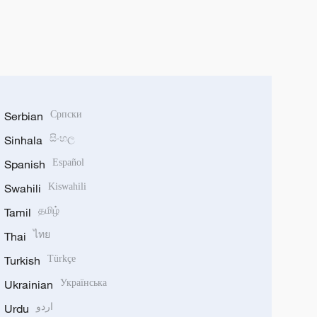
Serbian
Српски
Sinhala
සිංහල
Spanish
Español
Swahili
Kiswahili
Tamil
தமிழ்
Thai
ไทย
Turkish
Türkçe
Ukrainian
Українська
Urdu
اردو