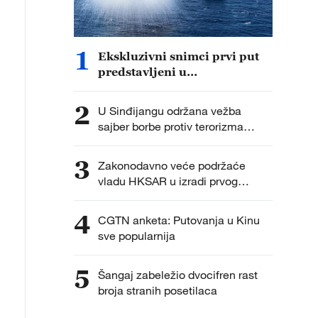
1
Ekskluzivni snimci prvi put
predstavljeni u
dokumentarcu „Put do
pobede“
2
U Sinđijangu održana vežba
sajber borbe protiv terorizma
„Tjanšan-2026“
3
Zakonodavno veće podržaće
vladu HKSAR u izradi prvog
petogodišnjeg plana Hongkonga
4
CGTN anketa: Putovanja u Kinu
sve popularnija
5
Šangaj zabeležio dvocifren rast
broja stranih posetilaca