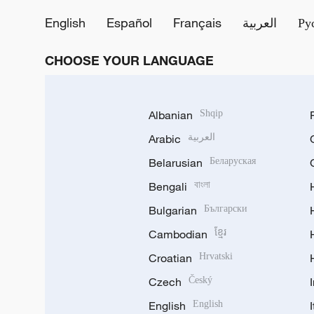
English
Español
Français
العربية
Ру
CHOOSE YOUR LANGUAGE
Albanian
Shqip
Arabic
العربية
Belarusian
Беларуская
Bengali
বাংলা
Bulgarian
Български
Cambodian
ខ្មែរ
Croatian
Hrvatski
Czech
Český
English
English