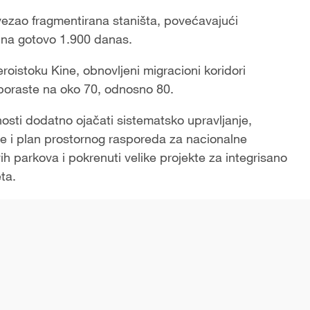
ezao fragmentirana staništa, povećavajući
m na gotovo 1.900 danas.
oistoku Kine, obnovljeni migracioni koridori
 poraste na oko 70, odnosno 80.
nosti dodatno ojačati sistematsko upravljanje,
te i plan prostornog rasporeda za nacionalne
h parkova i pokrenuti velike projekte za integrisano
ta.