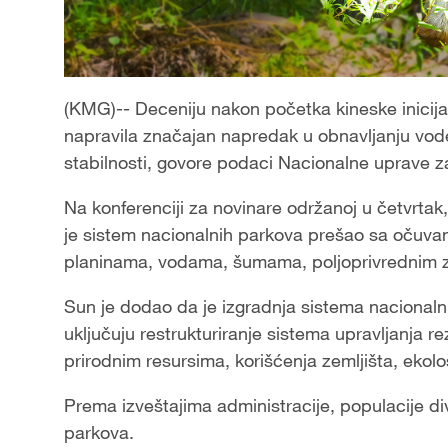
(KMG)-- Deceniju nakon početka kineske inicija
napravila značajan napredak u obnavljanju vodeć
stabilnosti, govore podaci Nacionalne uprave za
Na konferenciji za novinare održanoj u četvrtak
je sistem nacionalnih parkova prešao sa očuvan
planinama, vodama, šumama, poljoprivrednim ze
Sun je dodao da je izgradnja sistema nacionaln
uključuju restrukturiranje sistema upravljanja re
prirodnim resursima, korišćenja zemljišta, ekol
Prema izveštajima administracije, populacije div
parkova.