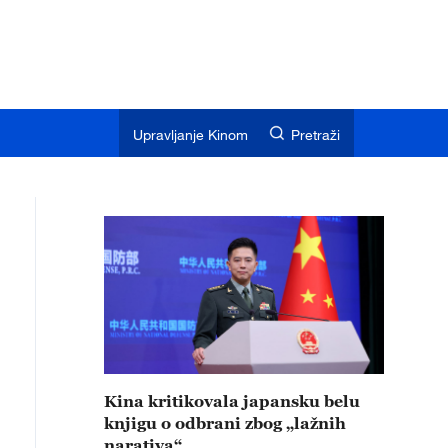
Upravljanje Kinom
Pretraži
Kina kritikovala japansku belu
knjigu o odbrani zbog „lažnih
narativa“