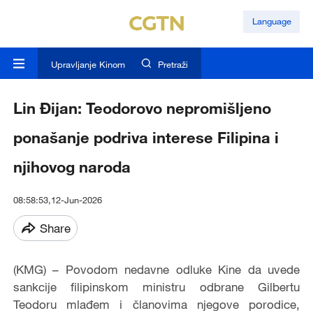
Language
Upravljanje Kinom
Pretraži
Lin Đijan: Teodorovo nepromišljeno
ponašanje podriva interese Filipina i
njihovog naroda
08:58:53,12-Jun-2026
Share
(KMG) – Povodom nedavne odluke Kine da uvede
sankcije filipinskom ministru odbrane Gilbertu
Teodoru mlađem i članovima njegove porodice,