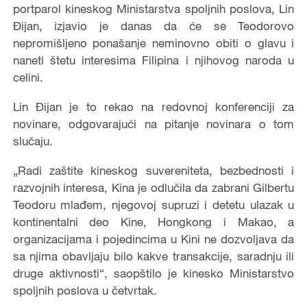
portparol kineskog Ministarstva spoljnih poslova, Lin
Đijan, izjavio je danas da će se Teodorovo
nepromišljeno ponašanje neminovno obiti o glavu i
naneti štetu interesima Filipina i njihovog naroda u
celini.
Lin Đijan je to rekao na redovnoj konferenciji za
novinare, odgovarajući na pitanje novinara o tom
slučaju.
„Radi zaštite kineskog suvereniteta, bezbednosti i
razvojnih interesa, Kina je odlučila da zabrani Gilbertu
Teodoru mlađem, njegovoj supruzi i detetu ulazak u
kontinentalni deo Kine, Hongkong i Makao, a
organizacijama i pojedincima u Kini ne dozvoljava da
sa njima obavljaju bilo kakve transakcije, saradnju ili
druge aktivnosti“, saopštilo je kinesko Ministarstvo
spoljnih poslova u četvrtak.