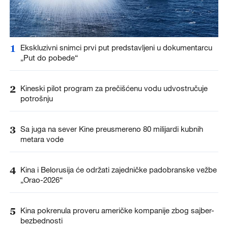
1
Ekskluzivni snimci prvi put predstavljeni u dokumentarcu
„Put do pobede“
2
Kineski pilot program za prečišćenu vodu udvostručuje
potrošnju
3
Sa juga na sever Kine preusmereno 80 milijardi kubnih
metara vode
4
Kina i Belorusija će održati zajedničke padobranske vežbe
„Orao-2026“
5
Kina pokrenula proveru američke kompanije zbog sajber-
bezbednosti