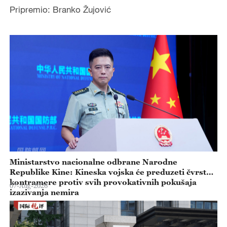
Pripremio: Branko Žujović
Ministarstvo nacionalne odbrane Narodne
Republike Kine: Kineska vojska će preduzeti čvrste
kontramere protiv svih provokativnih pokušaja
07-Aug-2026
izazivanja nemira