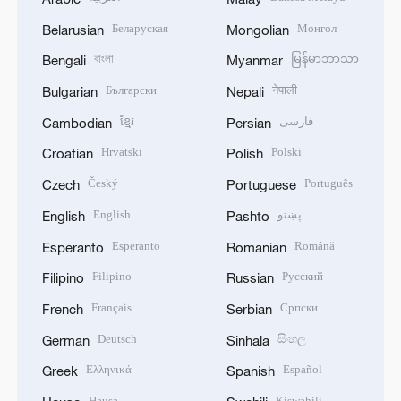
Беларуская
Монгол
Belarusian
Mongolian
বাংলা
မြန်မာဘာသာ
Bengali
Myanmar
Български
नेपाली
Bulgarian
Nepali
ខ្មែរ
فارسی
Cambodian
Persian
Hrvatski
Polski
Croatian
Polish
Český
Português
Czech
Portuguese
English
پښتو
English
Pashto
Esperanto
Română
Esperanto
Romanian
Filipino
Русский
Filipino
Russian
Français
Српски
French
Serbian
Deutsch
සිංහල
German
Sinhala
Ελληνικά
Español
Greek
Spanish
Hausa
Kiswahili