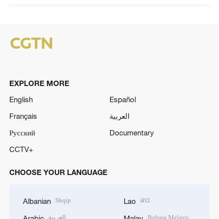
EXPLORE MORE
English
Español
Français
العربية
Русский
Documentary
CCTV+
CHOOSE YOUR LANGUAGE
Shqip
ລາວ
Albanian
Lao
العربية
Bahasa Melayu
Arabic
Malay