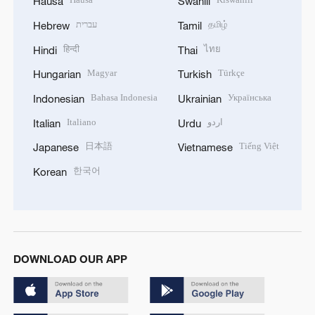
Hausa
Swahili
עברית
தமிழ்
Hebrew
Tamil
हिन्दी
ไทย
Hindi
Thai
Magyar
Türkçe
Hungarian
Turkish
Bahasa Indonesia
Українська
Indonesian
Ukrainian
Italiano
اردو
Italian
Urdu
日本語
Tiếng Việt
Japanese
Vietnamese
한국어
Korean
DOWNLOAD OUR APP