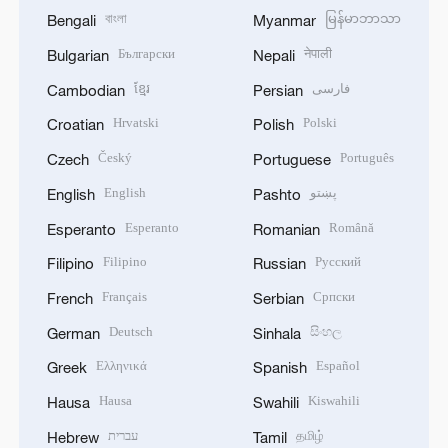
বাংলা
မြန်မာဘာသာ
Bengali
Myanmar
Български
नेपाली
Bulgarian
Nepali
ខ្មែរ
فارسی
Cambodian
Persian
Hrvatski
Polski
Croatian
Polish
Český
Português
Czech
Portuguese
English
پښتو
English
Pashto
Esperanto
Română
Esperanto
Romanian
Filipino
Русский
Filipino
Russian
Français
Српски
French
Serbian
Deutsch
සිංහල
German
Sinhala
Ελληνικά
Español
Greek
Spanish
Hausa
Kiswahili
Hausa
Swahili
עברית
தமிழ்
Hebrew
Tamil