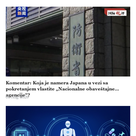
Komentar: Koja je namera Japana u vezi sa
pokretanjem vlastite „Nacionalne obaveštajne
agencije“?
01-Aug-2026