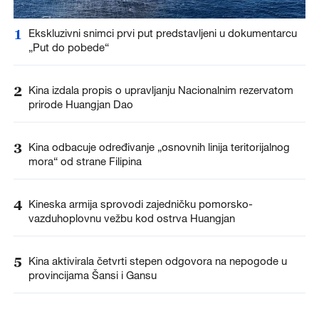
1
Ekskluzivni snimci prvi put predstavljeni u dokumentarcu
„Put do pobede“
2
Kina izdala propis o upravljanju Nacionalnim rezervatom
prirode Huangjan Dao
3
Kina odbacuje određivanje „osnovnih linija teritorijalnog
mora“ od strane Filipina
4
Kineska armija sprovodi zajedničku pomorsko-
vazduhoplovnu vežbu kod ostrva Huangjan
5
Kina aktivirala četvrti stepen odgovora na nepogode u
provincijama Šansi i Gansu