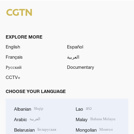
EXPLORE MORE
English
Español
Français
العربية
Русский
Documentary
CCTV+
CHOOSE YOUR LANGUAGE
Shqip
ລາວ
Albanian
Lao
العربية
Bahasa Melayu
Arabic
Malay
Беларуская
Монгол
Belarusian
Mongolian