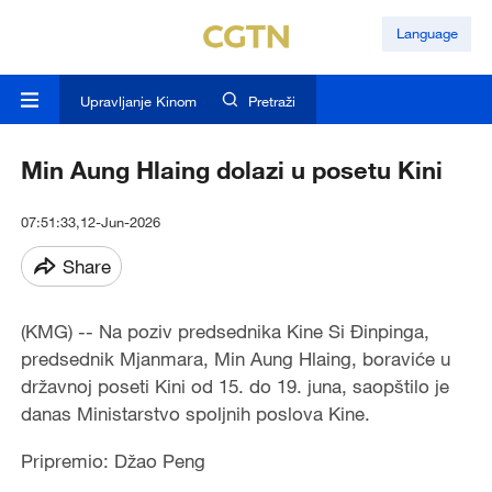
Language
Upravljanje Kinom
Pretraži
Min Aung Hlaing dolazi u posetu Kini
07:51:33,12-Jun-2026
Share
(KMG) -- Na poziv predsednika Kine Si Đinpinga,
predsednik Mjanmara, Min Aung Hlaing, boraviće u
državnoj poseti Kini od 15. do 19. juna, saopštilo je
danas Ministarstvo spoljnih poslova Kine.
Pripremio: Džao Peng