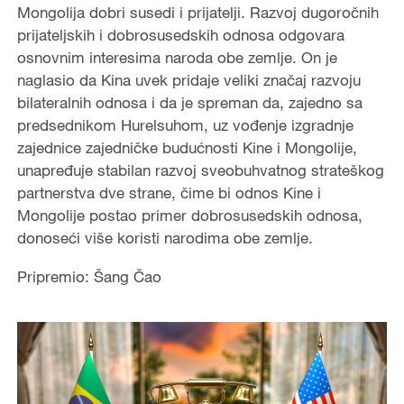
Mongolija dobri susedi i prijatelji. Razvoj dugoročnih
prijateljskih i dobrosusedskih odnosa odgovara
osnovnim interesima naroda obe zemlje. On je
naglasio da Kina uvek pridaje veliki značaj razvoju
bilateralnih odnosa i da je spreman da, zajedno sa
predsednikom Hurelsuhom, uz vođenje izgradnje
zajednice zajedničke budućnosti Kine i Mongolije,
unapređuje stabilan razvoj sveobuhvatnog strateškog
partnerstva dve strane, čime bi odnos Kine i
Mongolije postao primer dobrosusedskih odnosa,
donoseći više koristi narodima obe zemlje.
Pripremio: Šang Čao