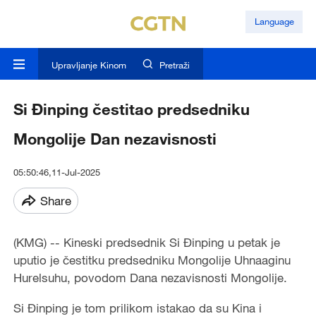
Language
Upravljanje Kinom
Pretraži
Si Đinping čestitao predsedniku
Mongolije Dan nezavisnosti
05:50:46,11-Jul-2025
Share
(KMG) -- Kineski predsednik Si Đinping u petak je
uputio je čestitku predsedniku Mongolije Uhnaaginu
Hurelsuhu, povodom Dana nezavisnosti Mongolije.
Si Đinping je tom prilikom istakao da su Kina i