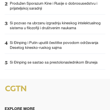
2
Produžen Sporazum Kine i Rusije o dobrosusedstvu i
prijateljskoj saradnji
3
Si pozvao na ubrzanu izgradnju kineskog intelektualnog
sistema u filozofiji i društvenim naukama
4
Si Đinping i Putin uputili čestitke povodom održavanja
Desetog kinesko-ruskog sajma
5
Si Đinping se sastao sa prestolonaslednikom Bruneja
EXPLORE MORE