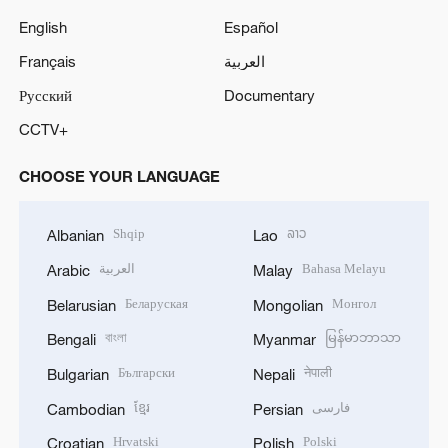
English
Español
Français
العربية
Русский
Documentary
CCTV+
CHOOSE YOUR LANGUAGE
Shqip
ລາວ
Albanian
Lao
العربية
Bahasa Melayu
Arabic
Malay
Беларуская
Монгол
Belarusian
Mongolian
বাংলা
မြန်မာဘာသာ
Bengali
Myanmar
Български
नेपाली
Bulgarian
Nepali
ខ្មែរ
فارسی
Cambodian
Persian
Hrvatski
Polski
Croatian
Polish