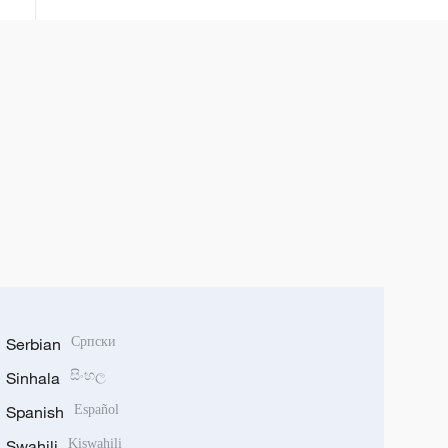
Serbian
Српски
Sinhala
සිංහල
Spanish
Español
Swahili
Kiswahili