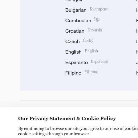
Bulgarian
Български
Cambodian
ខ្មែរ
Croatian
Hrvatski
Czech
Český
English
English
Esperanto
Esperanto
Filipino
Filipino
DOWNLOAD OUR APP
Our Privacy Statement & Cookie Policy
By continuing to browse our site you agree to our use of cooki
cookie settings through your browser.