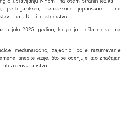
ng o upravljanju Kinom“ na osam stranih jezika —
m, portugalskom, nemačkom, japanskom i na
avljena u Kini i inostranstvu.
ma u julu 2025. godine, knjiga je naišla na veoma
ućiće međunarodnoj zajednici bolje razumevanje
vremene kineske vizije, što se ocenjuje kao značajan
nosti za čovečanstvo.