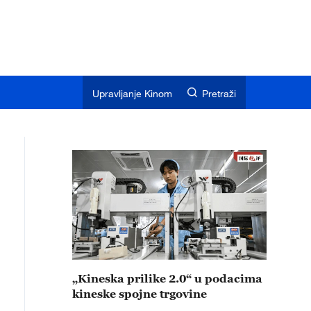
Upravljanje Kinom
Pretraži
„Kineska prilike 2.0“ u podacima
kineske spojne trgovine