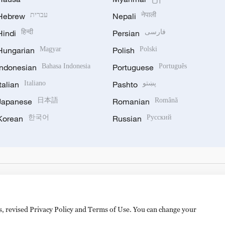
Hebrew
עברית
Nepali
नेपाली
Hindi
हिन्दी
Persian
فارسی
Hungarian
Magyar
Polish
Polski
Indonesian
Bahasa Indonesia
Portuguese
Português
Italian
Italiano
Pashto
پښتو
Japanese
日本語
Romanian
Română
Korean
한국어
Russian
Русский
es, revised Privacy Policy and Terms of Use. You can change your