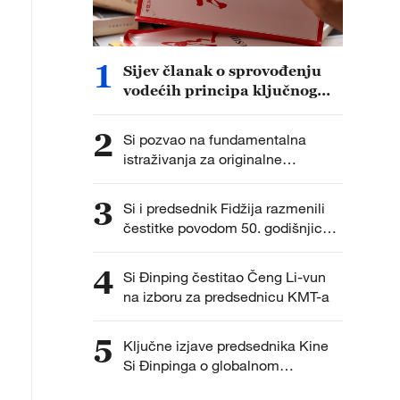
1
Sijev članak o sprovođenju
vodećih principa ključnog
plenarnog zasedanja Partije
biće objavljen u petak
2
Si pozvao na fundamentalna
istraživanja za originalne
inovacije
3
Si i predsednik Fidžija razmenili
čestitke povodom 50. godišnjice
uspostavljanja diplomatskih
odnosa
4
Si Đinping čestitao Čeng Li-vun
na izboru za predsednicu KMT-a
5
Ključne izjave predsednika Kine
Si Đinpinga o globalnom
upravljanju