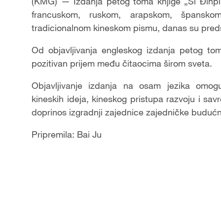
(KMG) — Izdanja petog toma knjige „Si Đinpi
francuskom, ruskom, arapskom, špansko
tradicionalnom kineskom pismu, danas su predst
Od objavljivanja engleskog izdanja petog to
pozitivan prijem među čitaocima širom sveta.
Objavljivanje izdanja na osam jezika omog
kineskih ideja, kineskog pristupa razvoju i sa
doprinos izgradnji zajednice zajedničke buduć
Pripremila: Bai Ju