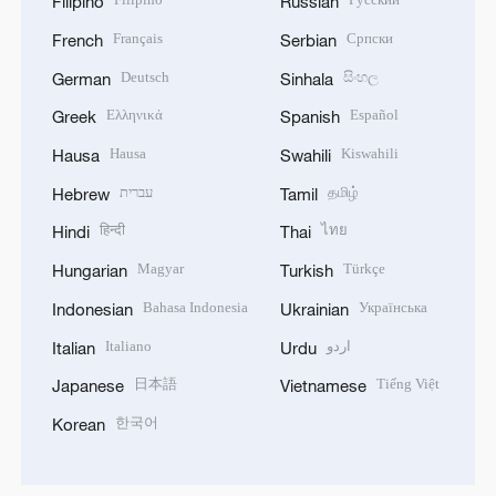
Filipino
Russian
Français
Српски
French
Serbian
Deutsch
සිංහල
German
Sinhala
Ελληνικά
Español
Greek
Spanish
Hausa
Kiswahili
Hausa
Swahili
עברית
தமிழ்
Hebrew
Tamil
हिन्दी
ไทย
Hindi
Thai
Magyar
Türkçe
Hungarian
Turkish
Bahasa Indonesia
Українська
Indonesian
Ukrainian
Italiano
اردو
Italian
Urdu
日本語
Tiếng Việt
Japanese
Vietnamese
한국어
Korean