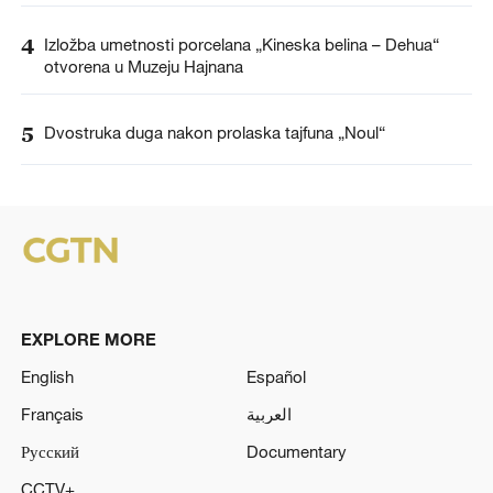
4
Izložba umetnosti porcelana „Kineska belina – Dehua“
otvorena u Muzeju Hajnana
5
Dvostruka duga nakon prolaska tajfuna „Noul“
EXPLORE MORE
English
Español
Français
العربية
Русский
Documentary
CCTV+