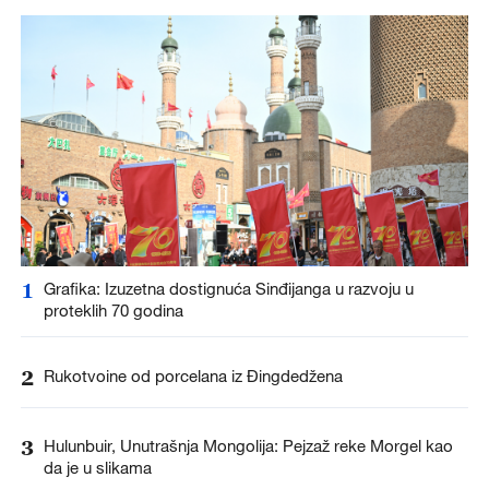
1
Grafika: Izuzetna dostignuća Sinđijanga u razvoju u
proteklih 70 godina
2
Rukotvoine od porcelana iz Đingdedžena
3
Hulunbuir, Unutrašnja Mongolija: Pejzaž reke Morgel kao
da je u slikama