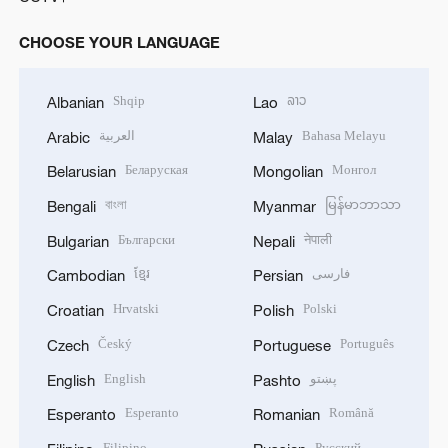
CHOOSE YOUR LANGUAGE
Shqip
ລາວ
Albanian
Lao
العربية
Bahasa Melayu
Arabic
Malay
Беларуская
Монгол
Belarusian
Mongolian
বাংলা
မြန်မာဘာသာ
Bengali
Myanmar
Български
नेपाली
Bulgarian
Nepali
ខ្មែរ
فارسی
Cambodian
Persian
Hrvatski
Polski
Croatian
Polish
Český
Português
Czech
Portuguese
English
پښتو
English
Pashto
Esperanto
Română
Esperanto
Romanian
Filipino
Русский