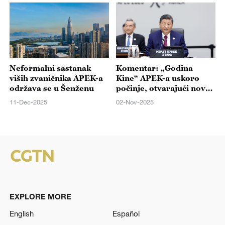
Neformalni sastanak
Komentar: „Godina
viših zvaničnika APEK-a
Kine“ APEK-a uskoro
održava se u Šenženu
počinje, otvarajući novo
poglavlje za azijsko-
11-Dec-2025
02-Nov-2025
pacifičku zajednicu
EXPLORE MORE
English
Español