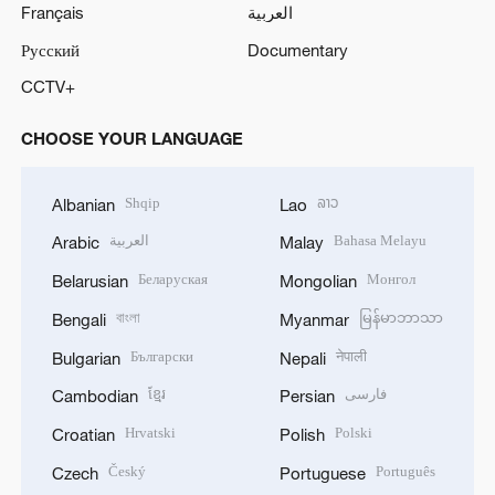
Français
العربية
Русский
Documentary
CCTV+
CHOOSE YOUR LANGUAGE
Shqip
ລາວ
Albanian
Lao
العربية
Bahasa Melayu
Arabic
Malay
Беларуская
Монгол
Belarusian
Mongolian
বাংলা
မြန်မာဘာသာ
Bengali
Myanmar
Български
नेपाली
Bulgarian
Nepali
ខ្មែរ
فارسی
Cambodian
Persian
Hrvatski
Polski
Croatian
Polish
Český
Português
Czech
Portuguese