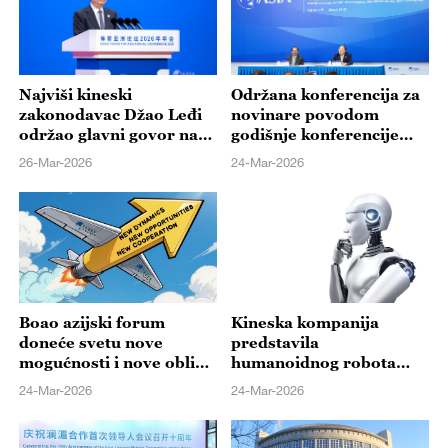
Najviši kineski
Održana konferencija za
zakonodavac Džao Leđi
novinare povodom
održao glavni govor na
godišnje konferencije
forumu u Boaou
Boao azijskog foruma
26-Mar-2026
24-Mar-2026
2026.
Boao azijski forum
Kineska kompanija
doneće svetu nove
predstavila
mogućnosti i nove oblike
humanoidnog robota
saradnje
koji imitira ljudske
24-Mar-2026
24-Mar-2026
pokrete