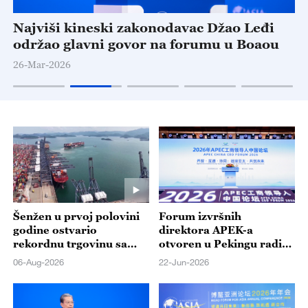
Najviši kineski zakonodavac Džao Leđi
O
io
održao glavni govor na forumu u Boaou
p
a
26-Mar-2026
24
Šenžen u prvoj polovini
Forum izvršnih
godine ostvario
direktora APEK-a
rekordnu trgovinu sa
otvoren u Pekingu radi
ekonomijama APEK-a
podsticanja rasta
06-Aug-2026
22-Jun-2026
Azijsko-pacifičkog
regiona