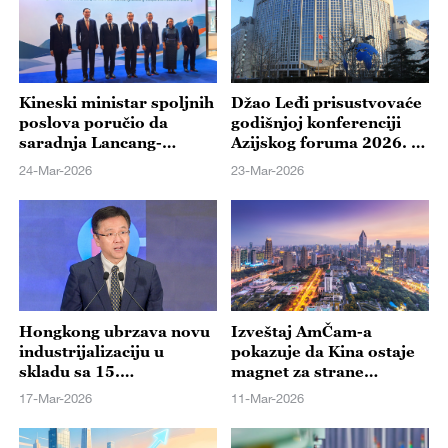
Kineski ministar spoljnih
Džao Leđi prisustvovaće
poslova poručio da
godišnjoj konferenciji
saradnja Lancang-
Azijskog foruma 2026. u
Mekong postavlja primer
Boaou
24-Mar-2026
23-Mar-2026
za izgradnju zajednice sa
zajedničkom budućnošću
za čovečanstvo
Hongkong ubrzava novu
Izveštaj AmČam-a
industrijalizaciju u
pokazuje da Kina ostaje
skladu sa 15.
magnet za strane
nacionalnim
investicije
17-Mar-2026
11-Mar-2026
petogodišnjim planom