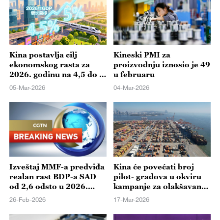
Kina postavlja cilj
Kineski PMI za
ekonomskog rasta za
proizvodnju iznosio je 49
2026. godinu na 4,5 do 5
u februaru
odsto
05-Mar-2026
04-Mar-2026
Izveštaj MMF-a predviđa
Kina će povećati broj
realan rast BDP-a SAD
pilot- gradova u okviru
od 2,6 odsto u 2026.
kampanje za olakšavanje
godini
prekogranične trgovine
26-Feb-2026
17-Mar-2026
u 2026.