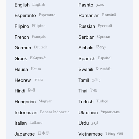
English
پښتو
English
Pashto
Esperanto
Română
Esperanto
Romanian
Filipino
Русский
Filipino
Russian
Français
Српски
French
Serbian
Deutsch
සිංහල
German
Sinhala
Ελληνικά
Español
Greek
Spanish
Hausa
Kiswahili
Hausa
Swahili
עברית
தமிழ்
Hebrew
Tamil
हिन्दी
ไทย
Hindi
Thai
Magyar
Türkçe
Hungarian
Turkish
Bahasa Indonesia
Українська
Indonesian
Ukrainian
Italiano
اردو
Italian
Urdu
日本語
Tiếng Việt
Japanese
Vietnamese