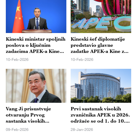
Kineski ministar spoljnih
Kineski šef diplomatije
poslova o ključnim
predstavio glavne
zadacima APEK-a Kine
zadatke APEK-a Kine za
2026.
2026. godinu
10-Feb-2026
10-Feb-2026
Vang Ji prisustvuje
Prvi sastanak visokih
otvaranju Prvog
zvaničnika APEK u 2026.
sastanka visokih
održaće se od 1. do 10.
zvaničnika APEK-a 2026.
februara u Guangdžouu
09-Feb-2026
28-Jan-2026