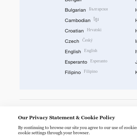
Bulgarian
Български
Cambodian
ខ្មែរ
Croatian
Hrvatski
Czech
Český
English
English
Esperanto
Esperanto
Filipino
Filipino
DOWNLOAD OUR APP
Our Privacy Statement & Cookie Policy
By continuing to browse our site you agree to our use of cooki
cookie settings through your browser.