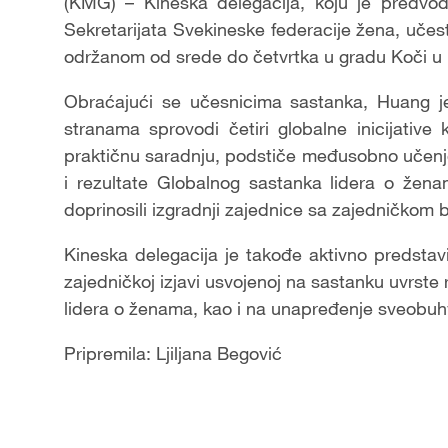
(KMG) – Kineska delegacija, koju je predvod
Sekretarijata Svekineske federacije žena, uče
održanom od srede do četvrtka u gradu Koči u I
Obraćajući se učesnicima sastanka, Huang j
stranama sprovodi četiri globalne inicijative
praktičnu saradnju, podstiče međusobno učen
i rezultate Globalnog sastanka lidera o žena
doprinosili izgradnji zajednice sa zajedničko
Kineska delegacija je takođe aktivno predstav
zajedničkoj izjavi usvojenoj na sastanku uvrs
lidera o ženama, kao i na unapređenje sveobuh
Pripremila: Ljiljana Begović