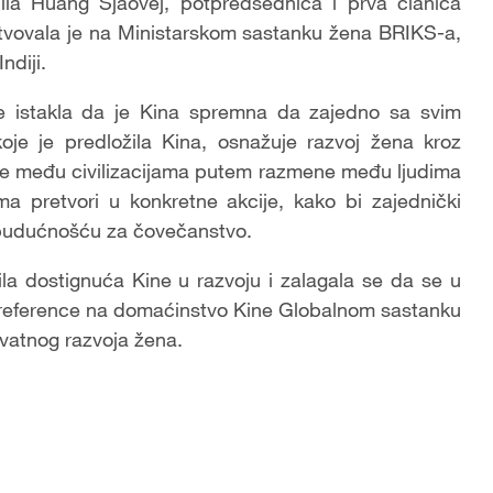
ila Huang Sjaovej, potpredsednica i prva članica
stvovala je na Ministarskom sastanku žena BRIKS-a,
ndiji.
e istakla da je Kina spremna da zajedno sa svim
 koje je predložila Kina, osnažuje razvoj žena kroz
je među civilizacijama putem razmene među ljudima
ma pretvori u konkretne akcije, kako bi zajednički
m budućnošću za čovečanstvo.
ila dostignuća Kine u razvoju i zalagala se da se u
te reference na domaćinstvo Kine Globalnom sastanku
vatnog razvoja žena.