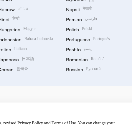
Hebrew
עברית
Nepali
नेपाली
Hindi
हिन्दी
Persian
فارسی
Hungarian
Magyar
Polish
Polski
Indonesian
Bahasa Indonesia
Portuguese
Português
Italian
Italiano
Pashto
پښتو
Japanese
日本語
Romanian
Română
Korean
한국어
Russian
Русский
es, revised Privacy Policy and Terms of Use. You can change your