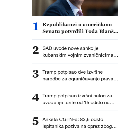
1
Republikanci u američkom
Senatu potvrdili Toda Blanša
za državnog tužioca
2
SAD uvode nove sankcije
kubanskim vojnim zvaničnicima i
entitetima
3
Tramp potpisao dve izvršne
naredbe za ograničavanje prava
na državljanstvo po rođenju nakon
odluke Vrhovnog suda
4
Tramp potpisao izvršni nalog za
uvođenje tarife od 15 odsto na
uvoz polisilicijuma
5
Anketa CGTN-a: 83,6 odsto
ispitanika poziva na oprez zbog
ubrzanog vojnog širenja Japana