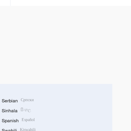
Serbian
Српски
Sinhala
සිංහල
Spanish
Español
Swahili
Kiswahili