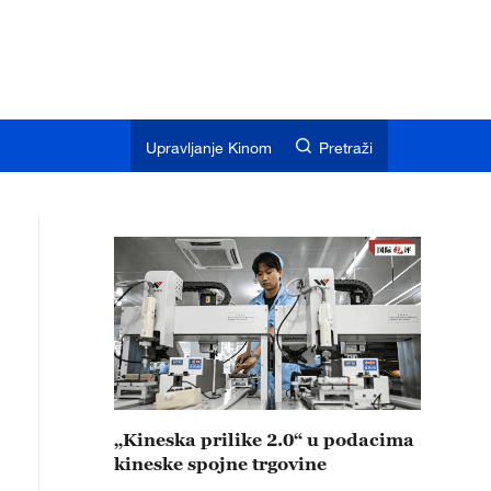
Upravljanje Kinom
Pretraži
„Kineska prilike 2.0“ u podacima
kineske spojne trgovine