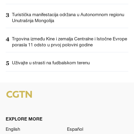
3
Turistička manifestacija održana u Autonomnom regionu
Unutrašnja Mongolija
4
Trgovina između Kine i zemalja Centralne i Istočne Evrope
porasla 11 odsto u prvoj polovini godine
5
Uživajte u strasti na fudbalskom terenu
EXPLORE MORE
English
Español