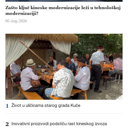
Zašto ključ kineske modernizacije leži u tehnološkoj
modernizaciji?
05-Aug-2026
1
Život u uličicama starog grada Kuče
2
Inovativni proizvodi podstiču rast kineskog izvoza