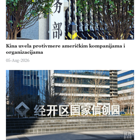
Kina uvela protivmere američkim kompanijama i
organizacijama
05-Aug-2026