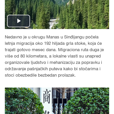
Play
Video
Nedavno je u okrugu Manas u Sinđijangu počela
letnja migracija oko 192 hiljada grla stoke, koja će
trajati gotovo mesec dana. Migraciona ruta duga je
više od 80 kilometara, a lokalne vlasti su unapred
organizovale ljudstvo i mehanizaciju za popravku i
održavanje pašnjačkih puteva kako bi stočarima i
stoci obezbedile bezbedan prolazak.