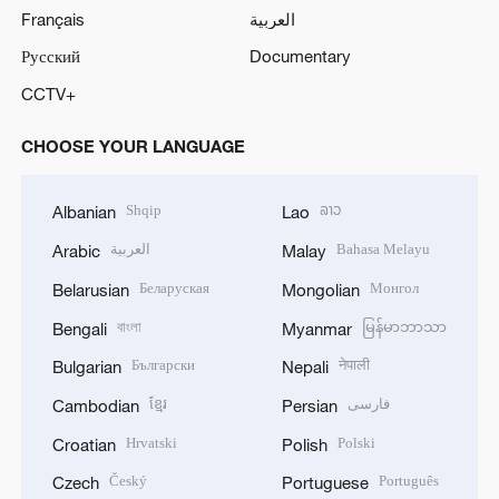
Français
العربية
Русский
Documentary
CCTV+
CHOOSE YOUR LANGUAGE
Shqip
ລາວ
Albanian
Lao
العربية
Bahasa Melayu
Arabic
Malay
Беларуская
Монгол
Belarusian
Mongolian
বাংলা
မြန်မာဘာသာ
Bengali
Myanmar
Български
नेपाली
Bulgarian
Nepali
ខ្មែរ
فارسی
Cambodian
Persian
Hrvatski
Polski
Croatian
Polish
Český
Português
Czech
Portuguese