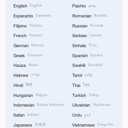
English
پښتو
English
Pashto
Esperanto
Română
Esperanto
Romanian
Filipino
Русский
Filipino
Russian
Français
Српски
French
Serbian
Deutsch
සිංහල
German
Sinhala
Ελληνικά
Español
Greek
Spanish
Hausa
Kiswahili
Hausa
Swahili
עברית
தமிழ்
Hebrew
Tamil
हिन्दी
ไทย
Hindi
Thai
Magyar
Türkçe
Hungarian
Turkish
Bahasa Indonesia
Українська
Indonesian
Ukrainian
Italiano
اردو
Italian
Urdu
日本語
Tiếng Việt
Japanese
Vietnamese