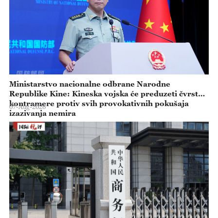
Ministarstvo nacionalne odbrane Narodne
Republike Kine: Kineska vojska će preduzeti čvrste
kontramere protiv svih provokativnih pokušaja
07-Aug-2026
izazivanja nemira