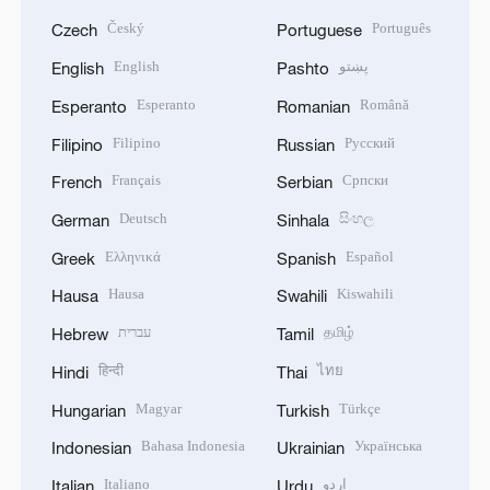
Český
Português
Czech
Portuguese
English
پښتو
English
Pashto
Esperanto
Română
Esperanto
Romanian
Filipino
Русский
Filipino
Russian
Français
Српски
French
Serbian
Deutsch
සිංහල
German
Sinhala
Ελληνικά
Español
Greek
Spanish
Hausa
Kiswahili
Hausa
Swahili
עברית
தமிழ்
Hebrew
Tamil
हिन्दी
ไทย
Hindi
Thai
Magyar
Türkçe
Hungarian
Turkish
Bahasa Indonesia
Українська
Indonesian
Ukrainian
Italiano
اردو
Italian
Urdu