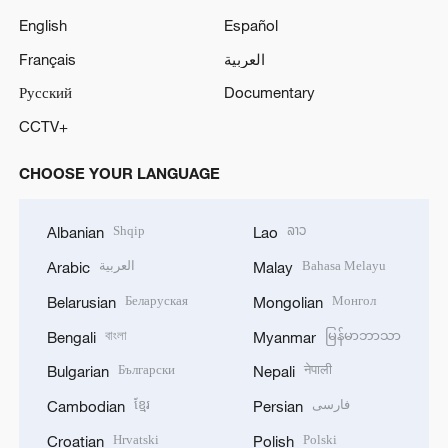
English
Español
Français
العربية
Русский
Documentary
CCTV+
CHOOSE YOUR LANGUAGE
Shqip
ລາວ
Albanian
Lao
العربية
Bahasa Melayu
Arabic
Malay
Беларуская
Монгол
Belarusian
Mongolian
বাংলা
မြန်မာဘာသာ
Bengali
Myanmar
Български
नेपाली
Bulgarian
Nepali
ខ្មែរ
فارسی
Cambodian
Persian
Hrvatski
Polski
Croatian
Polish