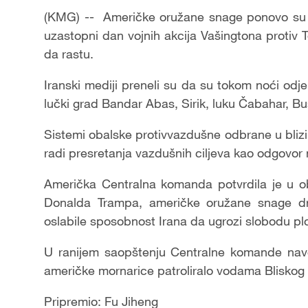
(KMG) -- Američke oružane snage ponovo su n
uzastopni dan vojnih akcija Vašingtona protiv T
da rastu.
Iranski mediji preneli su da su tokom noći odjek
lučki grad Bandar Abas, Sirik, luku Čabahar, B
Sistemi obalske protivvazdušne odbrane u blizi
radi presretanja vazdušnih ciljeva kao odgovor
Američka Centralna komanda potvrdila je u o
Donalda Trampa, američke oružane snage dr
oslabile sposobnost Irana da ugrozi slobodu 
U ranijem saopštenju Centralne komande nave
američke mornarice patroliralo vodama Bliskog 
Pripremio: Fu Jiheng