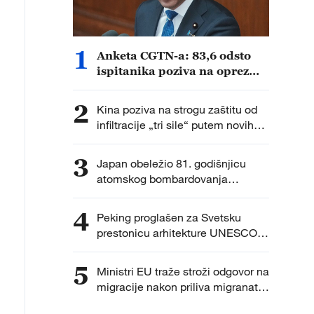
1
Anketa CGTN-a: 83,6 odsto
ispitanika poziva na oprez
zbog ubrzanog vojnog širenja
Japana
2
Kina poziva na strogu zaštitu od
infiltracije „tri sile“ putem novih
tehnologija
3
Japan obeležio 81. godišnjicu
atomskog bombardovanja
Hirošime uz debatu o nuklearnoj
politici
4
Peking proglašen za Svetsku
prestonicu arhitekture UNESCO-
UIA za 2029. godinu
5
Ministri EU traže stroži odgovor na
migracije nakon priliva migranata
u Seuti