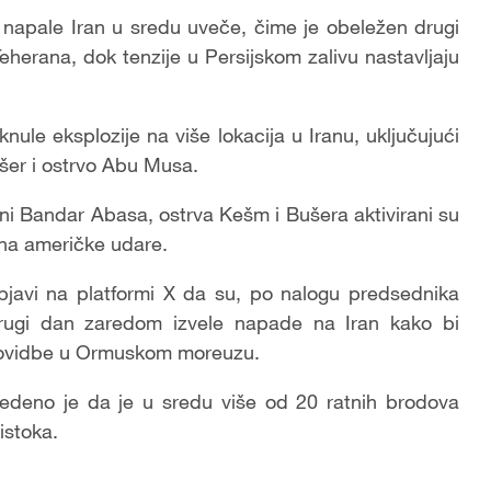
apale Iran u sredu uveče, čime je obeležen drugi
eherana, dok tenzije u Persijskom zalivu nastavljaju
nule eksplozije na više lokacija u Iranu, uključujući
ušer i ostrvo Abu Musa.
ni Bandar Abasa, ostrva Kešm i Bušera aktivirani su
 na američke udare.
bjavi na platformi X da su, po nalogu predsednika
ugi dan zaredom izvele napade na Iran kako bi
plovidbe u Ormuskom moreuzu.
deno je da je u sredu više od 20 ratnih brodova
istoka.