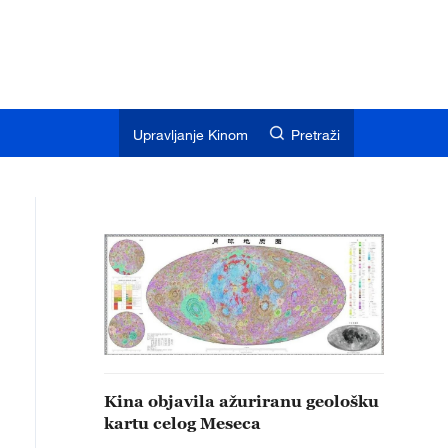
Upravljanje Kinom
Pretraži
Kina objavila ažuriranu geološku
kartu celog Meseca