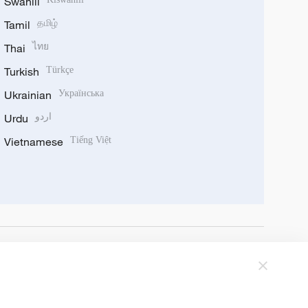
Swahili
Tamil
தமிழ்
Thai
ไทย
Turkish
Türkçe
Ukrainian
Українська
Urdu
اردو
Vietnamese
Tiếng Việt