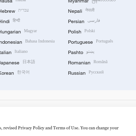
Hausa
Myanmar
Hebrew
עברית
Nepali
नेपाली
Hindi
हिन्दी
Persian
فارسی
Hungarian
Magyar
Polish
Polski
Indonesian
Bahasa Indonesia
Portuguese
Português
Italian
Italiano
Pashto
پښتو
Japanese
日本語
Romanian
Română
Korean
한국어
Russian
Русский
es, revised Privacy Policy and Terms of Use. You can change your