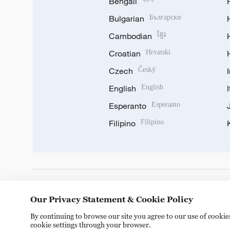
Bengali
Bulgarian
Български
Cambodian
ខ្មែរ
Croatian
Hrvatski
Czech
Český
English
English
Esperanto
Esperanto
Filipino
Filipino
DOWNLOAD OUR APP
Our Privacy Statement & Cookie Policy
By continuing to browse our site you agree to our use of cooki
cookie settings through your browser.