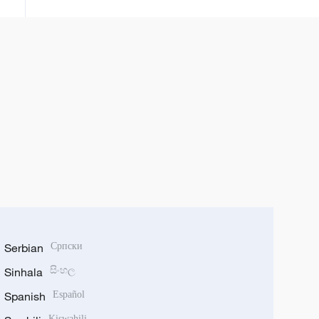
Serbian
Српски
Sinhala
සිංහල
Spanish
Español
Kiswahili