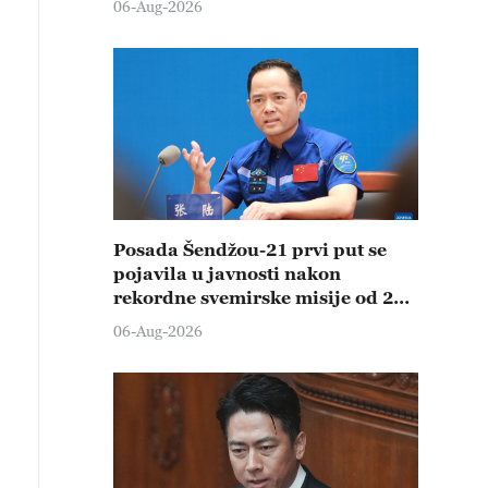
06-Aug-2026
Posada Šendžou-21 prvi put se
pojavila u javnosti nakon
rekordne svemirske misije od 210
dana
06-Aug-2026