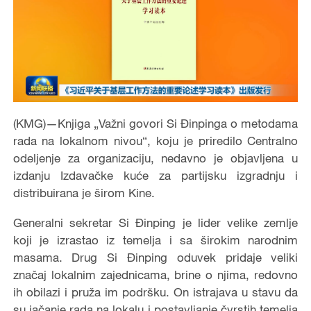
(KMG)—Knjiga „Važni govori Si Đinpinga o metodama
rada na lokalnom nivou“, koju je priredilo Centralno
odeljenje za organizaciju, nedavno je objavljena u
izdanju Izdavačke kuće za partijsku izgradnju i
distribuirana je širom Kine.
Generalni sekretar Si Đinping je lider velike zemlje
koji je izrastao iz temelja i sa širokim narodnim
masama. Drug Si Đinping oduvek pridaje veliki
značaj lokalnim zajednicama, brine o njima, redovno
ih obilazi i pruža im podršku. On istrajava u stavu da
su jačanje rada na lokalu i postavljanje čvrstih temelja