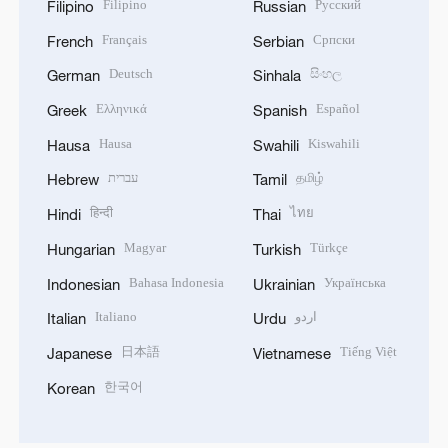
Filipino
Русский
Filipino
Russian
Français
Српски
French
Serbian
Deutsch
සිංහල
German
Sinhala
Ελληνικά
Español
Greek
Spanish
Hausa
Kiswahili
Hausa
Swahili
עברית
தமிழ்
Hebrew
Tamil
हिन्दी
ไทย
Hindi
Thai
Magyar
Türkçe
Hungarian
Turkish
Bahasa Indonesia
Українська
Indonesian
Ukrainian
Italiano
اردو
Italian
Urdu
日本語
Tiếng Việt
Japanese
Vietnamese
한국어
Korean