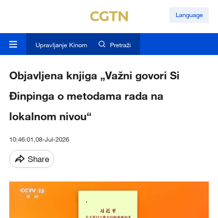
Language
Upravljanje Kinom
Pretraži
Objavljena knjiga „Važni govori Si
Đinpinga o metodama rada na
lokalnom nivou“
10:46:01,08-Jul-2026
Share