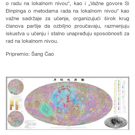
o radu na lokalnom nivou“, kao i „Važne govore Si
Đinpinga o metodama rada na lokalnom nivou“ kao
važne sadržaje za učenje, organizujući širok krug
članova partije da ozbiljno proučavaju, razmenjuju
iskustva u učenju i stalno unapređuju sposobnosti za
rad na lokalnom nivou.
Pripremio: Šang Čao