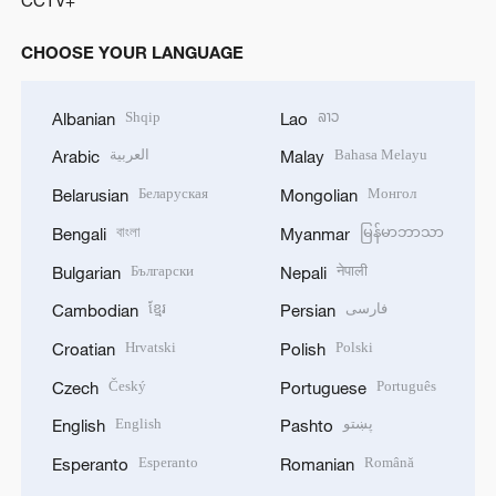
CCTV+
CHOOSE YOUR LANGUAGE
Shqip
ລາວ
Albanian
Lao
العربية
Bahasa Melayu
Arabic
Malay
Беларуская
Монгол
Belarusian
Mongolian
বাংলা
မြန်မာဘာသာ
Bengali
Myanmar
Български
नेपाली
Bulgarian
Nepali
ខ្មែរ
فارسی
Cambodian
Persian
Hrvatski
Polski
Croatian
Polish
Český
Português
Czech
Portuguese
English
پښتو
English
Pashto
Esperanto
Română
Esperanto
Romanian