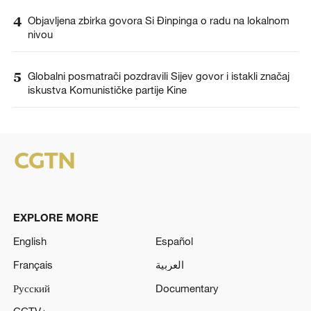
4
Objavljena zbirka govora Si Đinpinga o radu na lokalnom
nivou
5
Globalni posmatrači pozdravili Sijev govor i istakli značaj
iskustva Komunističke partije Kine
EXPLORE MORE
English
Español
Français
العربية
Русский
Documentary