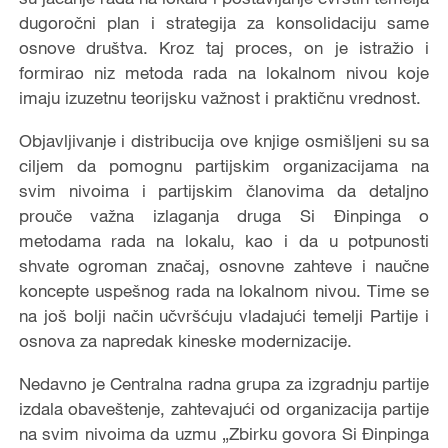
dugoročni plan i strategija za konsolidaciju same
osnove društva. Kroz taj proces, on je istražio i
formirao niz metoda rada na lokalnom nivou koje
imaju izuzetnu teorijsku važnost i praktičnu vrednost.
Objavljivanje i distribucija ove knjige osmišljeni su sa
ciljem da pomognu partijskim organizacijama na
svim nivoima i partijskim članovima da detaljno
prouče važna izlaganja druga Si Đinpinga o
metodama rada na lokalu, kao i da u potpunosti
shvate ogroman značaj, osnovne zahteve i naučne
koncepte uspešnog rada na lokalnom nivou. Time se
na još bolji način učvršćuju vladajući temelji Partije i
osnova za napredak kineske modernizacije.
Nedavno je Centralna radna grupa za izgradnju partije
izdala obaveštenje, zahtevajući od organizacija partije
na svim nivoima da uzmu „Zbirku govora Si Đinpinga