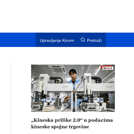
Upravljanje Kinom
Pretraži
„Kineska prilike 2.0“ u podacima
kineske spojne trgovine