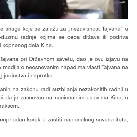
ke snage koje se zalažu za „nezavisnost Tajvana“ u
duzmu radnje kojima se cepa država ili podriva
ol kopnenog dela Kine.
 Tajvana pri Državnom savetu, dao je ovu izjavu na
nje medija o neosnovanim napadima vlasti Tajvana na
 jedinstva i napretka.
anih na zakonu radi suzbijanja nezakonitih radnji u
jući da je zasnovan na nacionalnim uslovima Kine, u
praksom.
eophodan korak u zaštiti nacionalnog suvereniteta,