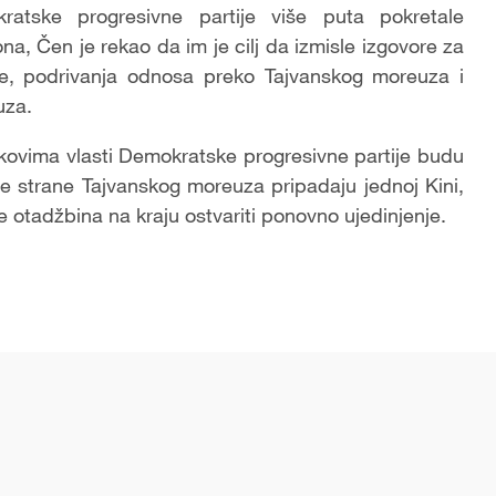
atske progresivne partije više puta pokretale
a, Čen je rekao da im je cilj da izmisle izgovore za
je, podrivanja odnosa preko Tajvanskog moreuza i
uza.
ikovima vlasti Demokratske progresivne partije budu
be strane Tajvanskog moreuza pripadaju jednoj Kini,
će otadžbina na kraju ostvariti ponovno ujedinjenje.