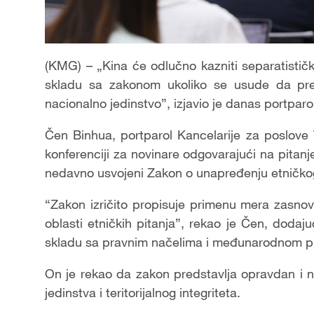
(KMG) – „Kina će odlučno kazniti separatistič
skladu sa zakonom ukoliko se usude da pre
nacionalno jedinstvo”, izjavio je danas portpar
Čen Binhua, portparol Kancelarije za poslove
konferenciji za novinare odgovarajući na pita
nedavno usvojeni Zakon o unapređenju etničkog
“Zakon izričito propisuje primenu mera zasnov
oblasti etničkih pitanja”, rekao je Čen, doda
skladu sa pravnim načelima i međunarodnom 
On je rekao da zakon predstavlja opravdan i n
jedinstva i teritorijalnog integriteta.