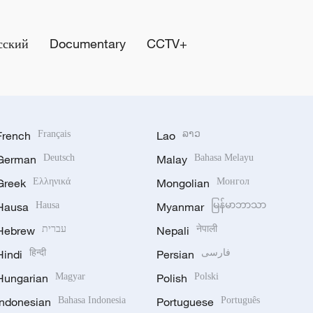
сский
Documentary
CCTV+
French
Français
Lao
ລາວ
German
Deutsch
Malay
Bahasa Melayu
Greek
Ελληνικά
Mongolian
Монгол
Hausa
Hausa
Myanmar
မြန်မာဘာသာ
Hebrew
עברית
Nepali
नेपाली
Hindi
हिन्दी
Persian
فارسی
Hungarian
Magyar
Polish
Polski
Indonesian
Bahasa Indonesia
Portuguese
Português