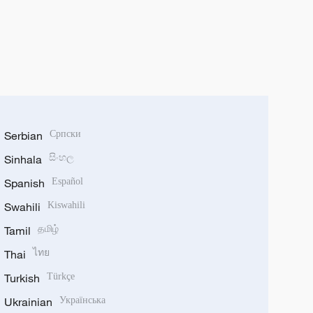
Serbian
Српски
Sinhala
සිංහල
Spanish
Español
Swahili
Kiswahili
Tamil
தமிழ்
Thai
ไทย
Turkish
Türkçe
Ukrainian
Українська