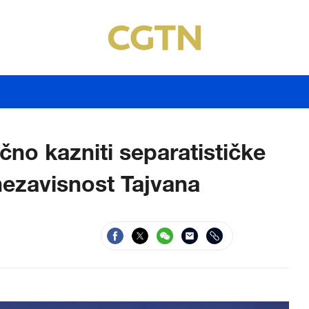
čno kazniti separatističke
nezavisnost Tajvana