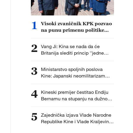
1
Visoki zvaničnik KPK pozvao
na punu primenu politike
upravljanja Sizangom
2
Vang Ji: Kina se nada da će
Britanija slediti princip ''jedne
Kine''
3
Ministarstvo spoljnih poslova
Kine: Japanski neomilitarizam
pokazao svoje pravo lice
4
Kineski premijer čestitao Endiju
Bernamu na stupanju na dužnost
britanskog premijera
5
Zajednička izjava Vlade Narodne
Republike Kine i Vlade Kraljevine
Tajland o izgradnji kinesko-