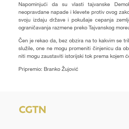
Napominjući da su vlasti tajvanske Demokr
neopravdane napade i klevete protiv ovog zakon
svoju izdaju države i pokušaje cepanja zeml
ograničavanja razmene preko Tajvanskog more
Čen je rekao da, bez obzira na to kakvim se tr
služile, one ne mogu promeniti činjenicu da o
niti mogu zaustaviti istorijski tok prema kojem 
Pripremio: Branko Žujović