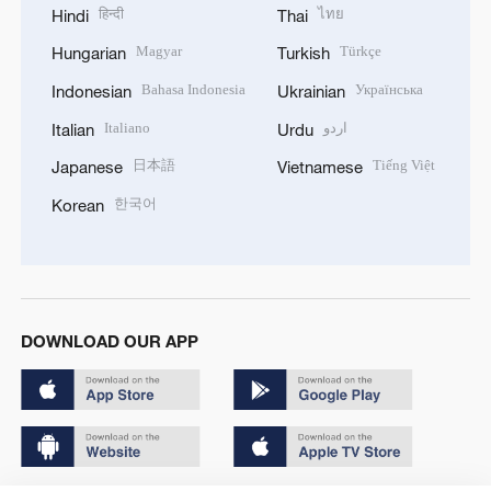
हिन्दी
ไทย
Hindi
Thai
Magyar
Türkçe
Hungarian
Turkish
Bahasa Indonesia
Українська
Indonesian
Ukrainian
Italiano
اردو
Italian
Urdu
日本語
Tiếng Việt
Japanese
Vietnamese
한국어
Korean
DOWNLOAD OUR APP