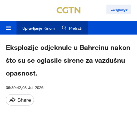
Language
Upravljanje Kinom
Pretraži
Eksplozije odjeknule u Bahreinu nakon
što su se oglasile sirene za vazdušnu
opasnost.
06:39:42,08-Jul-2026
Share