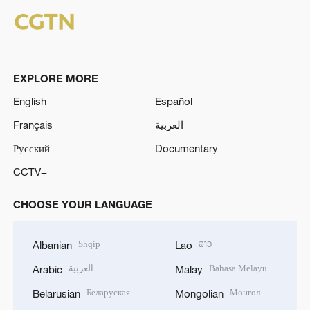
EXPLORE MORE
English
Español
Français
العربية
Русский
Documentary
CCTV+
CHOOSE YOUR LANGUAGE
Shqip
ລາວ
Albanian
Lao
العربية
Bahasa Melayu
Arabic
Malay
Беларуская
Монгол
Belarusian
Mongolian