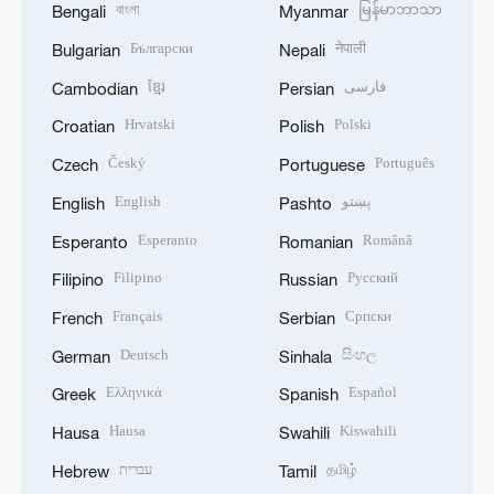
বাংলা
မြန်မာဘာသာ
Bengali
Myanmar
Български
नेपाली
Bulgarian
Nepali
ខ្មែរ
فارسی
Cambodian
Persian
Hrvatski
Polski
Croatian
Polish
Český
Português
Czech
Portuguese
English
پښتو
English
Pashto
Esperanto
Română
Esperanto
Romanian
Filipino
Русский
Filipino
Russian
Français
Српски
French
Serbian
Deutsch
සිංහල
German
Sinhala
Ελληνικά
Español
Greek
Spanish
Hausa
Kiswahili
Hausa
Swahili
עברית
தமிழ்
Hebrew
Tamil