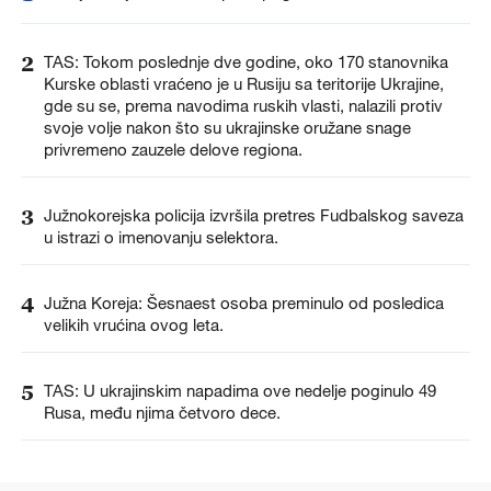
2
TAS: Tokom poslednje dve godine, oko 170 stanovnika
Kurske oblasti vraćeno je u Rusiju sa teritorije Ukrajine,
gde su se, prema navodima ruskih vlasti, nalazili protiv
svoje volje nakon što su ukrajinske oružane snage
privremeno zauzele delove regiona.
3
Južnokorejska policija izvršila pretres Fudbalskog saveza
u istrazi o imenovanju selektora.
4
Južna Koreja: Šesnaest osoba preminulo od posledica
velikih vrućina ovog leta.
5
TAS: U ukrajinskim napadima ove nedelje poginulo 49
Rusa, među njima četvoro dece.