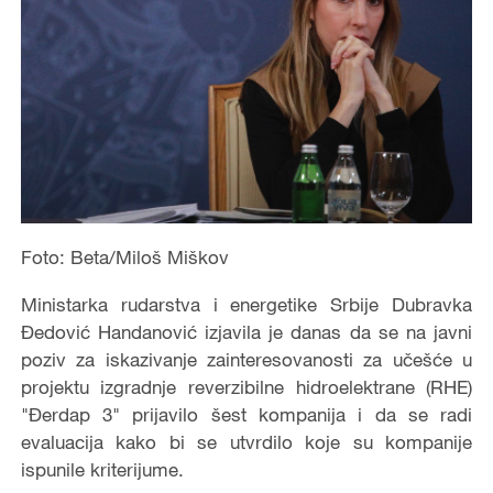
Foto: Beta/Miloš Miškov
Ministarka rudarstva i energetike Srbije Dubravka
Đedović Handanović izjavila je danas da se na javni
poziv za iskazivanje zainteresovanosti za učešće u
projektu izgradnje reverzibilne hidroelektrane (RHE)
"Đerdap 3" prijavilo šest kompanija i da se radi
evaluacija kako bi se utvrdilo koje su kompanije
ispunile kriterijume.