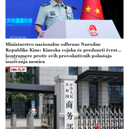
Ministarstvo nacionalne odbrane Narodne
Republike Kine: Kineska vojska će preduzeti čvrste
kontramere protiv svih provokativnih pokušaja
07-Aug-2026
izazivanja nemira