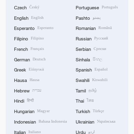
Český
Português
Czech
Portuguese
English
پښتو
English
Pashto
Esperanto
Română
Esperanto
Romanian
Filipino
Русский
Filipino
Russian
Français
Српски
French
Serbian
Deutsch
සිංහල
German
Sinhala
Ελληνικά
Español
Greek
Spanish
Hausa
Kiswahili
Hausa
Swahili
עברית
தமிழ்
Hebrew
Tamil
हिन्दी
ไทย
Hindi
Thai
Magyar
Türkçe
Hungarian
Turkish
Bahasa Indonesia
Українська
Indonesian
Ukrainian
Italiano
اردو
Italian
Urdu