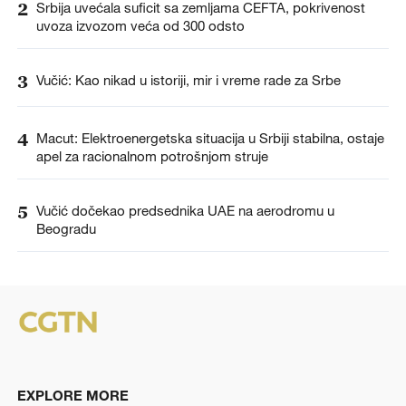
2
Srbija uvećala suficit sa zemljama CEFTA, pokrivenost
uvoza izvozom veća od 300 odsto
3
Vučić: Kao nikad u istoriji, mir i vreme rade za Srbe
4
Macut: Elektroenergetska situacija u Srbiji stabilna, ostaje
apel za racionalnom potrošnjom struje
5
Vučić dočekao predsednika UAE na aerodromu u
Beogradu
EXPLORE MORE