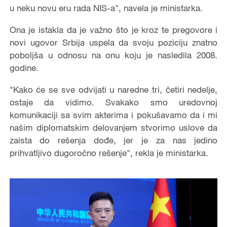
u neku novu eru rada NIS-a", navela je ministarka.
Ona je istakla da je važno što je kroz te pregovore i
novi ugovor Srbija uspela da svoju poziciju znatno
poboljša u odnosu na onu koju je nasledila 2008.
godine.
"Kako će se sve odvijati u naredne tri, četiri nedelje,
ostaje da vidimo. Svakako smo uredovnoj
komunikaciji sa svim akterima i pokušavamo da i mi
našim diplomatskim delovanjem stvorimo uslove da
zaista do rešenja dođe, jer je za nas jedino
prihvatljivo dugoročno rešenje", rekla je ministarka.