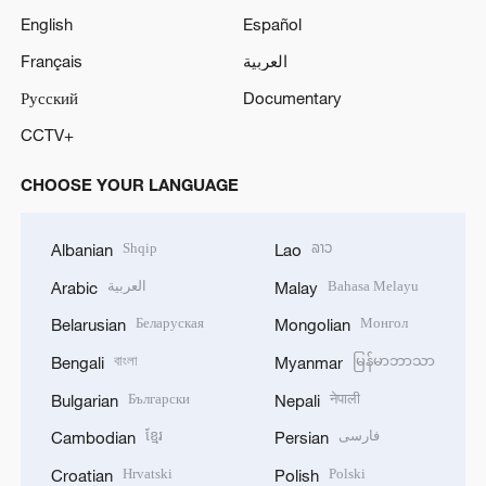
English
Español
Français
العربية
Русский
Documentary
CCTV+
CHOOSE YOUR LANGUAGE
Shqip
ລາວ
Albanian
Lao
العربية
Bahasa Melayu
Arabic
Malay
Беларуская
Монгол
Belarusian
Mongolian
বাংলা
မြန်မာဘာသာ
Bengali
Myanmar
Български
नेपाली
Bulgarian
Nepali
ខ្មែរ
فارسی
Cambodian
Persian
Hrvatski
Polski
Croatian
Polish