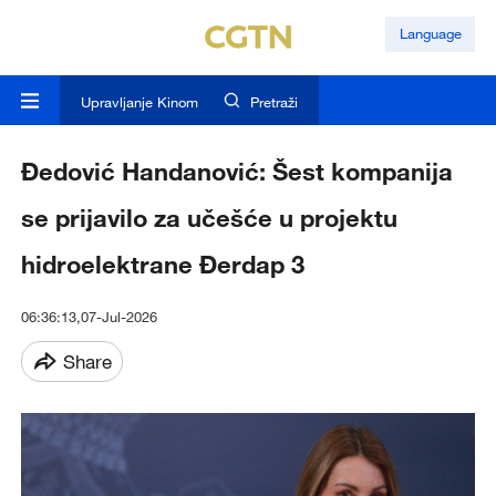
Language
Upravljanje Kinom
Pretraži
Đedović Handanović: Šest kompanija
se prijavilo za učešće u projektu
hidroelektrane Đerdap 3
06:36:13,07-Jul-2026
Share