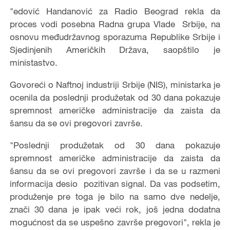
"edović Handanović za Radio Beograd rekla da
proces vodi posebna Radna grupa Vlade Srbije, na
osnovu međudržavnog sporazuma Republike Srbije i
Sjedinjenih Američkih Država, saopštilo je
ministastvo.
Govoreći o Naftnoj industriji Srbije (NIS), ministarka je
ocenila da poslednji produžetak od 30 dana pokazuje
spremnost američke administracije da zaista da
šansu da se ovi pregovori završe.
"Poslednji produžetak od 30 dana pokazuje
spremnost američke administracije da zaista da
šansu da se ovi pregovori završe i da se u razmeni
informacija desio pozitivan signal. Da vas podsetim,
produženje pre toga je bilo na samo dve nedelje,
znači 30 dana je ipak veći rok, još jedna dodatna
mogućnost da se uspešno završe pregovori", rekla je