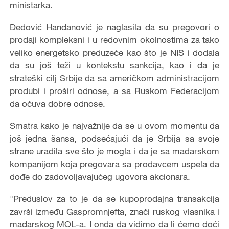
ministarka.
Đedović Handanović je naglasila da su pregovori o
prodaji kompleksni i u redovnim okolnostima za tako
veliko energetsko preduzeće kao što je NIS i dodala
da su još teži u kontekstu sankcija, kao i da je
strateški cilj Srbije da sa američkom administracijom
produbi i proširi odnose, a sa Ruskom Federacijom
da očuva dobre odnose.
Smatra kako je najvažnije da se u ovom momentu da
još jedna šansa, podsećajući da je Srbija sa svoje
strane uradila sve što je mogla i da je sa mađarskom
kompanijom koja pregovara sa prodavcem uspela da
dođe do zadovoljavajućeg ugovora akcionara.
"Preduslov za to je da se kupoprodajna transakcija
završi između Gaspromnjefta, znači ruskog vlasnika i
mađarskog MOL-a. I onda da vidimo da li ćemo doći