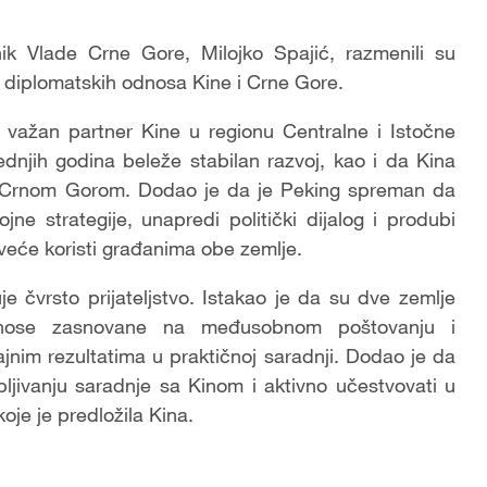
nik Vlade Crne Gore, Milojko Spajić, razmenili su
 diplomatskih odnosa Kine i Crne Gore.
 i važan partner Kine u regionu Centralne i Istočne
ednjih godina beleže stabilan razvoj, kao i da Kina
sa Crnom Gorom. Dodao je da je Peking spreman da
e strategije, unapredi politički dijalog i produbi
 veće koristi građanima obe zemlje.
e čvrsto prijateljstvo. Istakao je da su dve zemlje
odnose zasnovane na međusobnom poštovanju i
čajnim rezultatima u praktičnoj saradnji. Dodao je da
jivanju saradnje sa Kinom i aktivno učestvovati u
oje je predložila Kina.