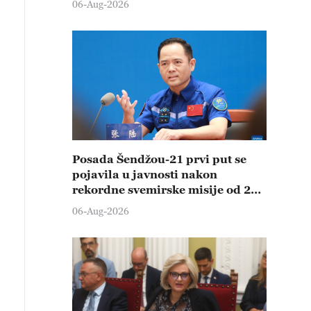
06-Aug-2026
Posada Šendžou-21 prvi put se
pojavila u javnosti nakon
rekordne svemirske misije od 210
dana
06-Aug-2026