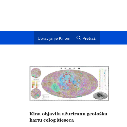
Upravljanje Kinom
Pretraži
Kina objavila ažuriranu geološku
kartu celog Meseca