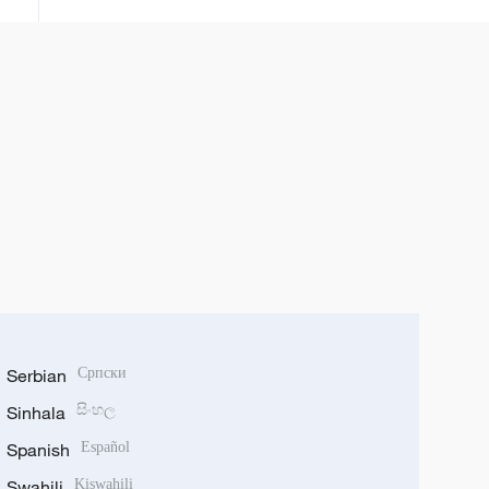
Serbian
Српски
Sinhala
සිංහල
Spanish
Español
Swahili
Kiswahili