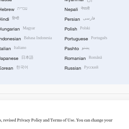
Hebrew
עברית
Nepali
नेपाली
Hindi
हिन्दी
Persian
فارسی
Hungarian
Magyar
Polish
Polski
Indonesian
Bahasa Indonesia
Portuguese
Português
Italian
Italiano
Pashto
پښتو
Japanese
日本語
Romanian
Română
Korean
한국어
Russian
Русский
es, revised Privacy Policy and Terms of Use. You can change your