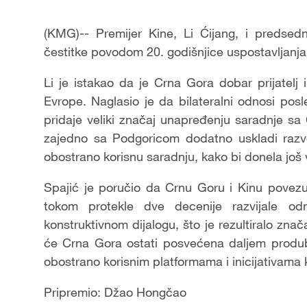
(KMG)-- Premijer Kine, Li Ćijang, i predsed
čestitke povodom 20. godišnjice uspostavljanja
Li je istakao da je Crna Gora dobar prijatelj
Evrope. Naglasio je da bilateralni odnosi posl
pridaje veliki značaj unapređenju saradnje 
zajedno sa Podgoricom dodatno uskladi razvojn
obostrano korisnu saradnju, kako bi donela još
Spajić je poručio da Crnu Goru i Kinu povezuj
tokom protekle dve decenije razvijale 
konstruktivnom dijalogu, što je rezultiralo zna
će Crna Gora ostati posvećena daljem produbl
obostrano korisnim platformama i inicijativama k
Pripremio: Džao Hongčao