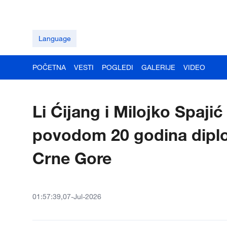
Language
POČETNA
VESTI
POGLEDI
GALERIJE
VIDEO
Li Ćijang i Milojko Spajić
povodom 20 godina diplo
Crne Gore
01:57:39,07-Jul-2026