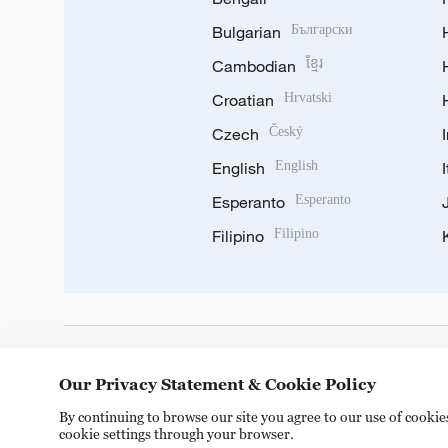
Bulgarian
Български
Cambodian
ខ្មែរ
Croatian
Hrvatski
Czech
Český
English
English
Esperanto
Esperanto
Filipino
Filipino
DOWNLOAD OUR APP
Our Privacy Statement & Cookie Policy
By continuing to browse our site you agree to our use of cooki
cookie settings through your browser.