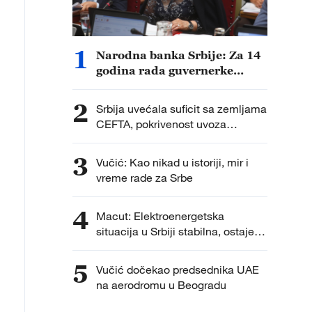
1
Narodna banka Srbije: Za 14
godina rada guvernerke
Tabaković obezbeđeni
rezultati u korist građana i
2
Srbija uvećala suficit sa zemljama
privrede
CEFTA, pokrivenost uvoza
izvozom veća od 300 odsto
3
Vučić: Kao nikad u istoriji, mir i
vreme rade za Srbe
4
Macut: Elektroenergetska
situacija u Srbiji stabilna, ostaje
apel za racionalnom potrošnjom
struje
5
Vučić dočekao predsednika UAE
na aerodromu u Beogradu