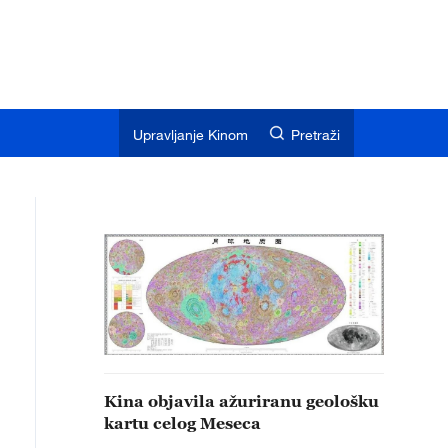
Upravljanje Kinom
Pretraži
Kina objavila ažuriranu geološku
kartu celog Meseca