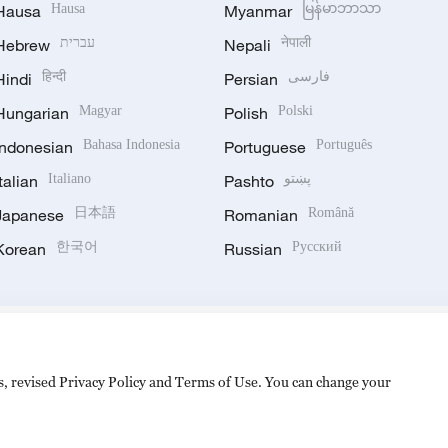
Hausa
Hausa
Myanmar
မြန်မာဘာသာ
Hebrew
עברית
Nepali
नेपाली
Hindi
हिन्दी
Persian
فارسی
Hungarian
Magyar
Polish
Polski
Indonesian
Bahasa Indonesia
Portuguese
Português
Italian
Italiano
Pashto
پښتو
Japanese
日本語
Romanian
Română
Korean
한국어
Russian
Русский
es, revised Privacy Policy and Terms of Use. You can change your