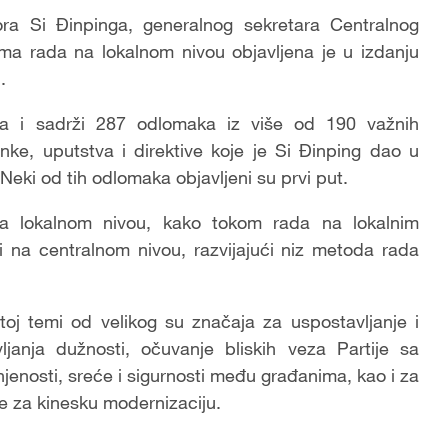
a Si Đinpinga, generalnog sekretara Centralnog
ma rada na lokalnom nivou objavljena je u izdanju
.
na i sadrži 287 odlomaka iz više od 190 važnih
anke, uputstva i direktive koje je Si Đinping dao u
Neki od tih odlomaka objavljeni su prvi put.
na lokalnom nivou, kako tokom rada na lokalnim
i na centralnom nivou, razvijajući niz metoda rada
oj temi od velikog su značaja za uspostavljanje i
anja dužnosti, očuvanje bliskih veza Partije sa
jenosti, sreće i sigurnosti među građanima, kao i za
e za kinesku modernizaciju.