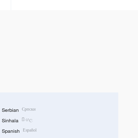
Kine
Serbian
Српски
Sinhala
සිංහල
Spanish
Español