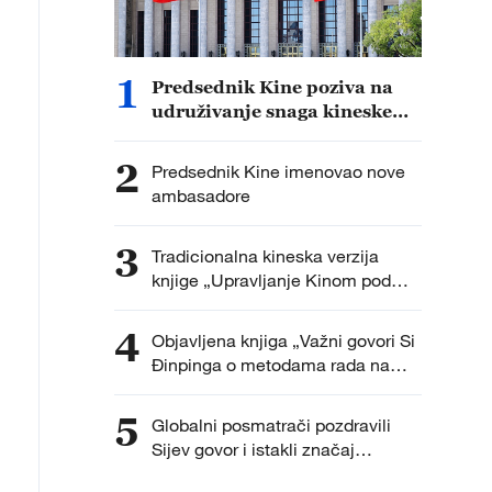
1
Predsednik Kine poziva na
udruživanje snaga kineske
dijaspore radi dalje izgradnje
države i nacionalnog
2
Predsednik Kine imenovao nove
podmlađivanja
ambasadore
3
Tradicionalna kineska verzija
knjige „Upravljanje Kinom pod
vođstvom Si Đinpinga“
predstavljena u Hong Kongu
4
Objavljena knjiga „Važni govori Si
Đinpinga o metodama rada na
lokalnom nivou“
5
Globalni posmatrači pozdravili
Sijev govor i istakli značaj
iskustva Komunističke partije