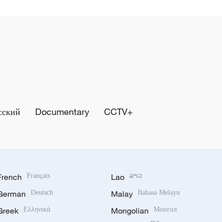
сский
Documentary
CCTV+
French
Français
Lao
ລາວ
German
Deutsch
Malay
Bahasa Melayu
Greek
Ελληνικά
Mongolian
Монгол