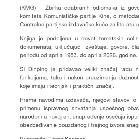
(KMG) – Zbirka odabranih odlomaka iz govor
komiteta Komunističke partije Kine, o metoda
Centralne partijske izdavačke kuće za literaturu
Knjiga je podeljena u devet tematskih celi
dokumenata, uključujući izveštaje, govore, čl
periodu od aprila 1983. do aprila 2026. godine. 
Si Đinping je pridavao veliki značaj radu 
funkcijama, tako i nakon preuzimanja dužnost
koje imaju i teorijski i praktični značaj.
Prema navodima izdavača, njegovi stavovi o t
primenu ispravnog shvatanja uspešnog obavlj
narodom u novoj eri, unapređenje osećaja ispun
obezbeđivanje pouzdanog i trajnog izvora snag
Pripremila: Tijana Kecman