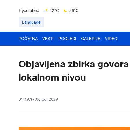
Delhi
36°C
23°C
Hyderabad
42°C
28°C
Mumbai
31°C
27°C
Language
POČETNA
VESTI
POGLEDI
GALERIJE
VIDEO
Objavljena zbirka govora
lokalnom nivou
01:19:17,06-Jul-2026