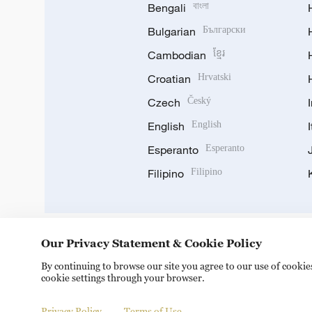
Bengali
বাংলা
Bulgarian
Български
Cambodian
ខ្មែរ
Croatian
Hrvatski
Czech
Český
English
English
Esperanto
Esperanto
Filipino
Filipino
Our Privacy Statement & Cookie Policy
DOWNLOAD OUR APP
By continuing to browse our site you agree to our use of cooki
cookie settings through your browser.
Privacy Policy
Terms of Use