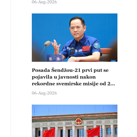
06-Aug-2026
Posada Šendžou-21 prvi put se
pojavila u javnosti nakon
rekordne svemirske misije od 210
dana
06-Aug-2026