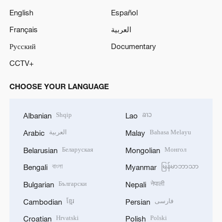
English
Español
Français
العربية
Русский
Documentary
CCTV+
CHOOSE YOUR LANGUAGE
Shqip
ລາວ
Albanian
Lao
العربية
Bahasa Melayu
Arabic
Malay
Беларуская
Монгол
Belarusian
Mongolian
বাংলা
မြန်မာဘာသာ
Bengali
Myanmar
Български
नेपाली
Bulgarian
Nepali
ខ្មែរ
فارسی
Cambodian
Persian
Hrvatski
Polski
Croatian
Polish