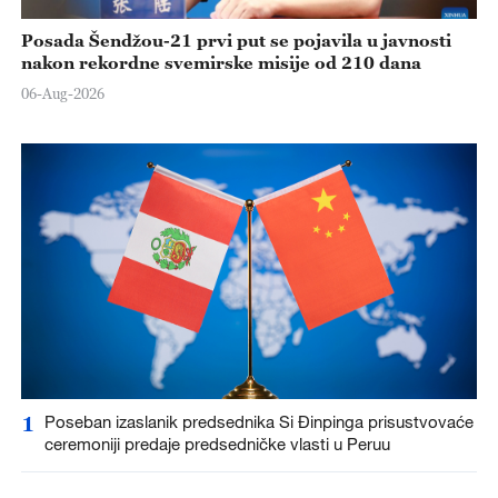
Posada Šendžou-21 prvi put se pojavila u javnosti
nakon rekordne svemirske misije od 210 dana
06-Aug-2026
1
Poseban izaslanik predsednika Si Đinpinga prisustvovaće
ceremoniji predaje predsedničke vlasti u Peruu