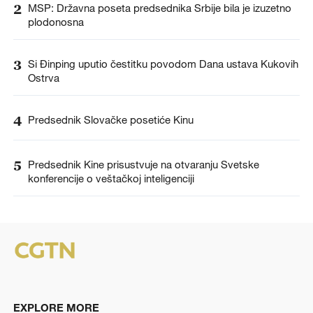
2
MSP: Državna poseta predsednika Srbije bila je izuzetno
plodonosna
3
Si Đinping uputio čestitku povodom Dana ustava Kukovih
Ostrva
4
Predsednik Slovačke posetiće Kinu
5
Predsednik Kine prisustvuje na otvaranju Svetske
konferencije o veštačkoj inteligenciji
EXPLORE MORE