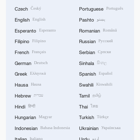
Český
Português
Czech
Portuguese
English
پښتو
English
Pashto
Esperanto
Română
Esperanto
Romanian
Filipino
Русский
Filipino
Russian
Français
Српски
French
Serbian
Deutsch
සිංහල
German
Sinhala
Ελληνικά
Español
Greek
Spanish
Hausa
Kiswahili
Hausa
Swahili
עברית
தமிழ்
Hebrew
Tamil
हिन्दी
ไทย
Hindi
Thai
Magyar
Türkçe
Hungarian
Turkish
Bahasa Indonesia
Українська
Indonesian
Ukrainian
Italiano
اردو
Italian
Urdu