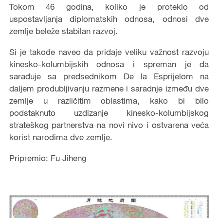
Tokom 46 godina, koliko je proteklo od
uspostavljanja diplomatskih odnosa, odnosi dve
zemlje beleže stabilan razvoj.
Si je takođe naveo da pridaje veliku važnost razvoju
kinesko-kolumbijskih odnosa i spreman je da
sarađuje sa predsednikom De la Esprijelom na
daljem produbljivanju razmene i saradnje između dve
zemlje u različitim oblastima, kako bi bilo
podstaknuto uzdizanje kinesko-kolumbijskog
strateškog partnerstva na novi nivo i ostvarena veća
korist narodima dve zemlje.
Pripremio: Fu Jiheng