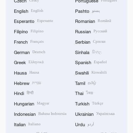
Český
Português
Czech
Portuguese
English
پښتو
English
Pashto
Esperanto
Română
Esperanto
Romanian
Filipino
Русский
Filipino
Russian
Français
Српски
French
Serbian
Deutsch
සිංහල
German
Sinhala
Ελληνικά
Español
Greek
Spanish
Hausa
Kiswahili
Hausa
Swahili
עברית
தமிழ்
Hebrew
Tamil
हिन्दी
ไทย
Hindi
Thai
Magyar
Türkçe
Hungarian
Turkish
Bahasa Indonesia
Українська
Indonesian
Ukrainian
Italiano
اردو
Italian
Urdu