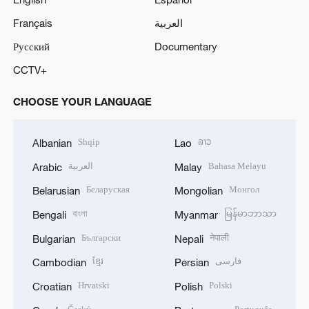
Français
العربية
Русский
Documentary
CCTV+
CHOOSE YOUR LANGUAGE
Shqip
ລາວ
Albanian
Lao
العربية
Bahasa Melayu
Arabic
Malay
Беларуская
Монгол
Belarusian
Mongolian
বাংলা
မြန်မာဘာသာ
Bengali
Myanmar
Български
नेपाली
Bulgarian
Nepali
ខ្មែរ
فارسی
Cambodian
Persian
Hrvatski
Polski
Croatian
Polish