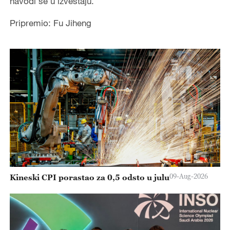
navodi se u izveštaju.
Pripremio: Fu Jiheng
09-Aug-2026
Kineski CPI porastao za 0,5 odsto u julu