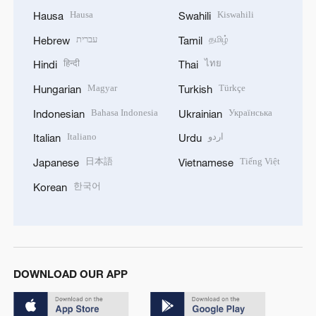
Hausa
Kiswahili
Hausa
Swahili
עברית
தமிழ்
Hebrew
Tamil
हिन्दी
ไทย
Hindi
Thai
Magyar
Türkçe
Hungarian
Turkish
Bahasa Indonesia
Українська
Indonesian
Ukrainian
Italiano
اردو
Italian
Urdu
日本語
Tiếng Việt
Japanese
Vietnamese
한국어
Korean
DOWNLOAD OUR APP