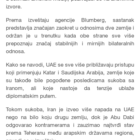
izvore.
Prema izveštaju agencije Blumberg, sastanak
predstavlja značajan zaokret u odnosima dve zemlje i
održan je u trenutku kada obe strane sve više
prepoznaju značaj stabilnijih i mirnijih bilateralnih
odnosa.
Kako se navodi, UAE se sve više približavaju pristupu
koji primenjuju Katar i Saudijska Arabija, zemlje koje
su takođe bile pogođene posledicama sukoba sa
Iranom, ali koje nastoje da tenzije ublaže
diplomatskim putem.
Tokom sukoba, Iran je izveo više napada na UAE
nego na bilo koju drugu zemlju, dok je Abu Dabi
odgovarao kontramerama i zauzimao najtvrđi stav
prema Teheranu među arapskim državama regiona,