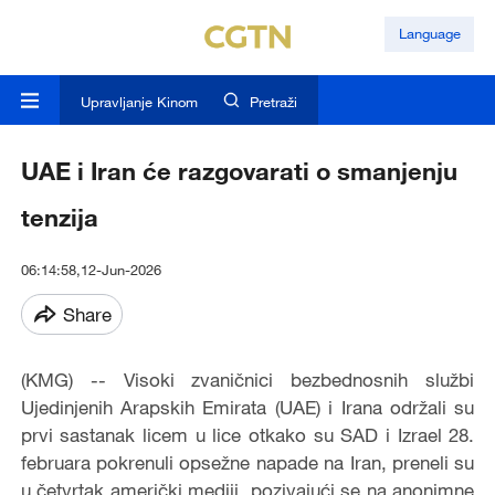
Language
Upravljanje Kinom
Pretraži
UAE i Iran će razgovarati o smanjenju
tenzija
06:14:58,12-Jun-2026
Share
(KMG) -- Visoki zvaničnici bezbednosnih službi
Ujedinjenih Arapskih Emirata (UAE) i Irana održali su
prvi sastanak licem u lice otkako su SAD i Izrael 28.
februara pokrenuli opsežne napade na Iran, preneli su
u četvrtak američki mediji, pozivajući se na anonimne