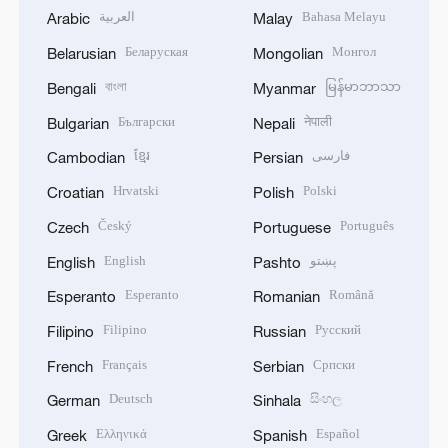
العربية
Bahasa Melayu
Arabic
Malay
Беларуская
Монгол
Belarusian
Mongolian
বাংলা
မြန်မာဘာသာ
Bengali
Myanmar
Български
नेपाली
Bulgarian
Nepali
ខ្មែរ
فارسی
Cambodian
Persian
Hrvatski
Polski
Croatian
Polish
Český
Português
Czech
Portuguese
English
پښتو
English
Pashto
Esperanto
Română
Esperanto
Romanian
Filipino
Русский
Filipino
Russian
Français
Српски
French
Serbian
Deutsch
සිංහල
German
Sinhala
Ελληνικά
Español
Greek
Spanish