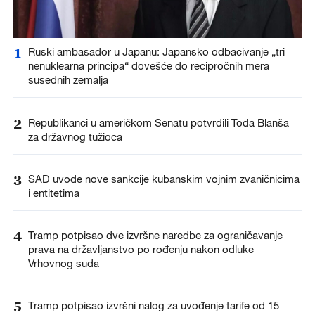
1
Ruski ambasador u Japanu: Japansko odbacivanje „tri
nenuklearna principa“ dovešće do recipročnih mera
susednih zemalja
2
Republikanci u američkom Senatu potvrdili Toda Blanša
za državnog tužioca
3
SAD uvode nove sankcije kubanskim vojnim zvaničnicima
i entitetima
4
Tramp potpisao dve izvršne naredbe za ograničavanje
prava na državljanstvo po rođenju nakon odluke
Vrhovnog suda
5
Tramp potpisao izvršni nalog za uvođenje tarife od 15