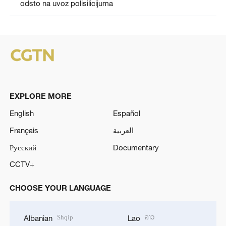
odsto na uvoz polisilicijuma
EXPLORE MORE
English
Español
Français
العربية
Русский
Documentary
CCTV+
CHOOSE YOUR LANGUAGE
Shqip
ລາວ
Albanian
Lao