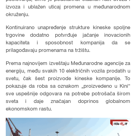
izvoza i ublažen uticaj promena u međunarodnom
okruženju.
Kontinuirano unapređenje strukture kineske spoljne
trgovine dodatno potvrđuje jačanje inovacionih
kapaciteta i sposobnost kompanija da se
prilagođavaju promenama na tržištu.
Prema najnovijem izveštaju Međunarodne agencije za
energiju, među svakih 10 električnih vozila prodatih u
svetu, čak šest proizvode kineske kompanije. To
pokazuje da roba sa oznakom „proizvedeno u Kini“
sve uspešnije odgovara na potrebe potrošača širom
sveta i daje značajan doprinos globalnom
ekonomskom rastu.