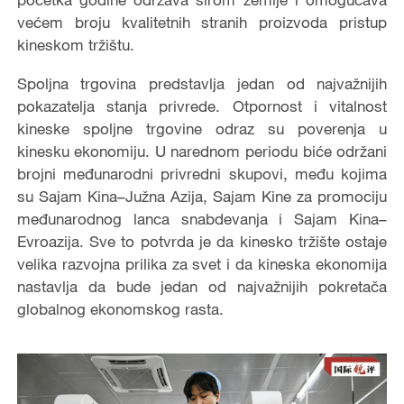
većem broju kvalitetnih stranih proizvoda pristup
kineskom tržištu.
Spoljna trgovina predstavlja jedan od najvažnijih
pokazatelja stanja privrede. Otpornost i vitalnost
kineske spoljne trgovine odraz su poverenja u
kinesku ekonomiju. U narednom periodu biće održani
brojni međunarodni privredni skupovi, među kojima
su Sajam Kina–Južna Azija, Sajam Kine za promociju
međunarodnog lanca snabdevanja i Sajam Kina–
Evroazija. Sve to potvrda je da kinesko tržište ostaje
velika razvojna prilika za svet i da kineska ekonomija
nastavlja da bude jedan od najvažnijih pokretača
globalnog ekonomskog rasta.