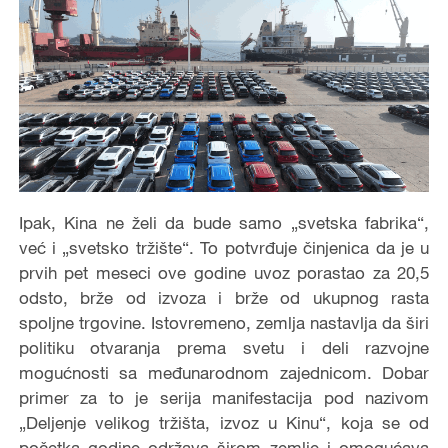
Ipak, Kina ne želi da bude samo „svetska fabrika“,
već i „svetsko tržište“. To potvrđuje činjenica da je u
prvih pet meseci ove godine uvoz porastao za 20,5
odsto, brže od izvoza i brže od ukupnog rasta
spoljne trgovine. Istovremeno, zemlja nastavlja da širi
politiku otvaranja prema svetu i deli razvojne
mogućnosti sa međunarodnom zajednicom. Dobar
primer za to je serija manifestacija pod nazivom
„Deljenje velikog tržišta, izvoz u Kinu“, koja se od
početka godine održava širom zemlje i omogućava