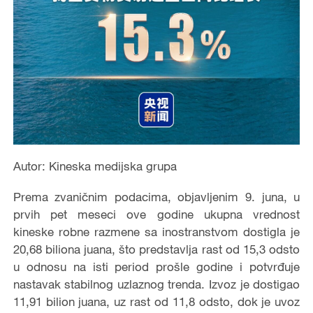
Autor: Kineska medijska grupa
Prema zvaničnim podacima, objavljenim 9. juna, u
prvih pet meseci ove godine ukupna vrednost
kineske robne razmene sa inostranstvom dostigla je
20,68 biliona juana, što predstavlja rast od 15,3 odsto
u odnosu na isti period prošle godine i potvrđuje
nastavak stabilnog uzlaznog trenda. Izvoz je dostigao
11,91 bilion juana, uz rast od 11,8 odsto, dok je uvoz