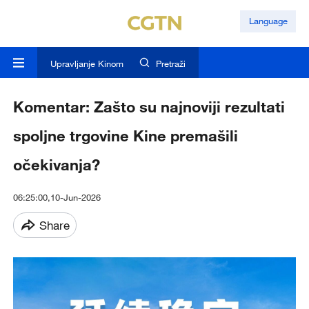
Language
Upravljanje Kinom
Pretraži
Komentar: Zašto su najnoviji rezultati
spoljne trgovine Kine premašili
očekivanja?
06:25:00,10-Jun-2026
Share