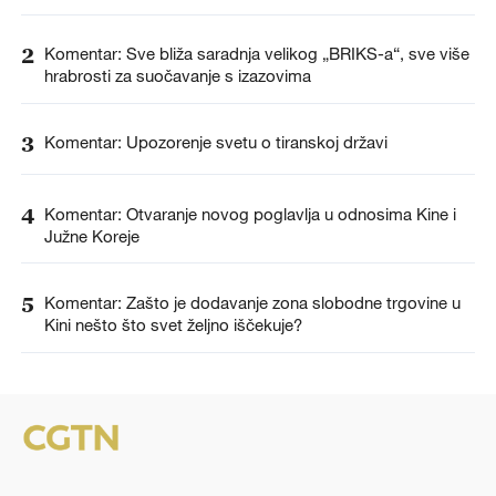
2
Komentar: Sve bliža saradnja velikog „BRIKS-a“, sve više
hrabrosti za suočavanje s izazovima
3
Komentar: Upozorenje svetu o tiranskoj državi
4
Komentar: Otvaranje novog poglavlja u odnosima Kine i
Južne Koreje
5
Komentar: Zašto je dodavanje zona slobodne trgovine u
Kini nešto što svet željno iščekuje?