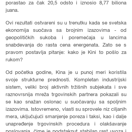
porastao za čak 20,5 odsto i iznosio 8,77 biliona
juana.
Ovi rezultati ostvareni su u trenutku kada se svetska
ekonomija suočava sa brojnim izazovima - od
geopolitičkih sukoba i poremećaja u lancima
snabdevanja do rasta cena energenata. Zato se s
pravom postavlja pitanje: kako je Kini to pošlo za
rukom?
Od početka godine, Kina je u punoj meri koristila
svoje strukturne prednosti. Kompletan industrijski
sistem, veliki broj aktivnih tržišnih subjekata i sve
raznovrsnija mreža trgovinskih partnera pokazali su
se kao snažan oslonac u suočavanju sa spoljnim
izazovima. Istovremeno, vlasti su sprovele niz ciljanih
mera, uključujući smanjenje poreza i taksi, kao i dalje
unapređenje trgovinskih procedura i olakšavanje
poslovanja, čime je podstaknut stabilan rast uvoza i