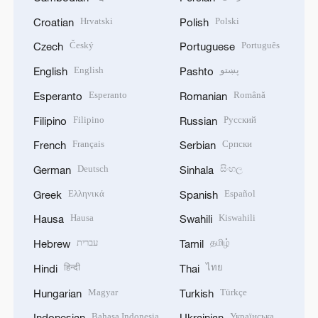
Hrvatski
Polski
Croatian
Polish
Český
Português
Czech
Portuguese
English
پښتو
English
Pashto
Esperanto
Română
Esperanto
Romanian
Filipino
Русский
Filipino
Russian
Français
Српски
French
Serbian
Deutsch
සිංහල
German
Sinhala
Ελληνικά
Español
Greek
Spanish
Hausa
Kiswahili
Hausa
Swahili
עברית
தமிழ்
Hebrew
Tamil
हिन्दी
ไทย
Hindi
Thai
Magyar
Türkçe
Hungarian
Turkish
Bahasa Indonesia
Українська
Indonesian
Ukrainian