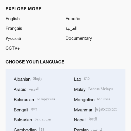
EXPLORE MORE
English
Español
Français
العربية
Русский
Documentary
CCTV+
CHOOSE YOUR LANGUAGE
Shqip
ລາວ
Albanian
Lao
العربية
Bahasa Melayu
Arabic
Malay
Беларуская
Монгол
Belarusian
Mongolian
বাংলা
မြန်မာဘာသာ
Bengali
Myanmar
Български
नेपाली
Bulgarian
Nepali
ខ្មែរ
فارسی
Cambodian
Persian