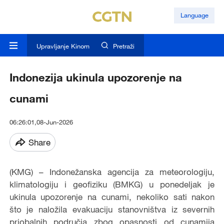
Language
Upravljanje Kinom
Pretraži
Indonezija ukinula upozorenje na
cunami
06:26:01,08-Jun-2026
Share
(KMG) – Indonežanska agencija za meteorologiju,
klimatologiju i geofiziku (BMKG) u ponedeljak je
ukinula upozorenje na cunami, nekoliko sati nakon
što je naložila evakuaciju stanovništva iz severnih
priobalnih područja zbog opasnosti od cunamija