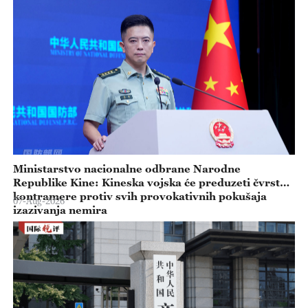
Ministarstvo nacionalne odbrane Narodne
Republike Kine: Kineska vojska će preduzeti čvrste
kontramere protiv svih provokativnih pokušaja
07-Aug-2026
izazivanja nemira