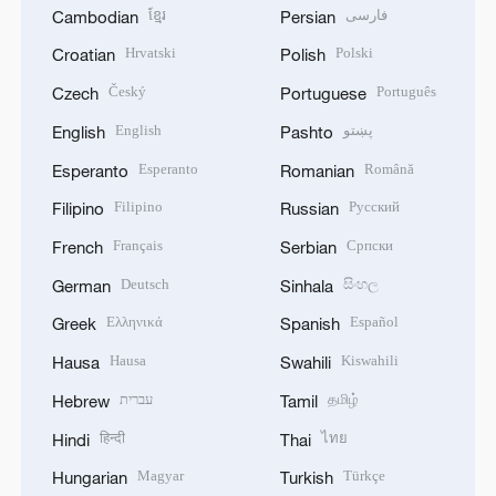
ខ្មែរ
فارسی
Cambodian
Persian
Hrvatski
Polski
Croatian
Polish
Český
Português
Czech
Portuguese
English
پښتو
English
Pashto
Esperanto
Română
Esperanto
Romanian
Filipino
Русский
Filipino
Russian
Français
Српски
French
Serbian
Deutsch
සිංහල
German
Sinhala
Ελληνικά
Español
Greek
Spanish
Hausa
Kiswahili
Hausa
Swahili
עברית
தமிழ்
Hebrew
Tamil
हिन्दी
ไทย
Hindi
Thai
Magyar
Türkçe
Hungarian
Turkish