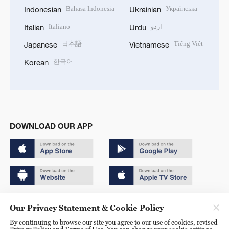
Bahasa Indonesia
Українська
Indonesian
Ukrainian
Italiano
اردو
Italian
Urdu
日本語
Tiếng Việt
Japanese
Vietnamese
한국어
Korean
DOWNLOAD OUR APP
Copyright © 2024 CGTN.
Our Privacy Statement & Cookie Policy
京ICP备20000184号
By continuing to browse our site you agree to our use of cookies, revised