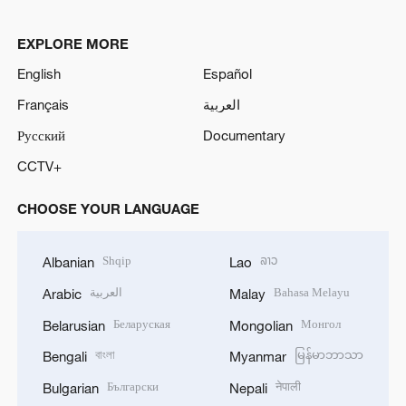
EXPLORE MORE
English
Español
Français
العربية
Русский
Documentary
CCTV+
CHOOSE YOUR LANGUAGE
Shqip
ລາວ
Albanian
Lao
العربية
Bahasa Melayu
Arabic
Malay
Беларуская
Монгол
Belarusian
Mongolian
বাংলা
မြန်မာဘာသာ
Bengali
Myanmar
Български
नेपाली
Bulgarian
Nepali