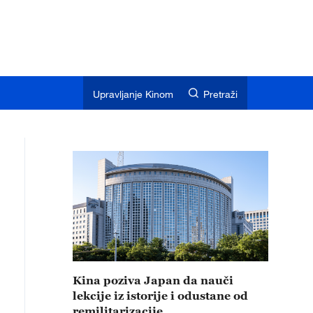
Upravljanje Kinom
Pretraži
Kina poziva Japan da nauči
lekcije iz istorije i odustane od
remilitarizacije