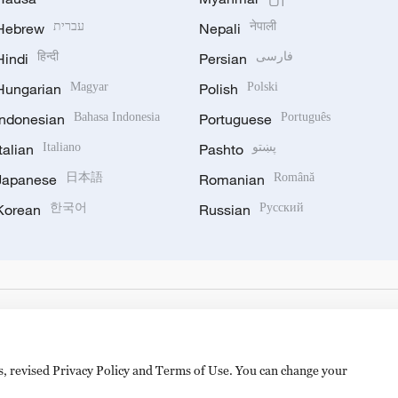
Hebrew
עברית
Nepali
नेपाली
Hindi
हिन्दी
Persian
فارسی
Hungarian
Magyar
Polish
Polski
Indonesian
Bahasa Indonesia
Portuguese
Português
Italian
Italiano
Pashto
پښتو
Japanese
日本語
Romanian
Română
Korean
한국어
Russian
Русский
es, revised Privacy Policy and Terms of Use. You can change your