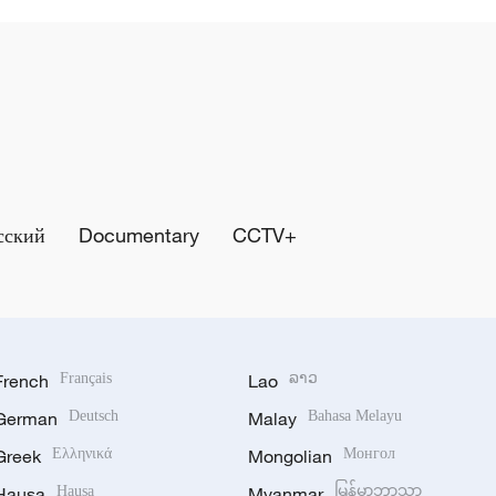
сский
Documentary
CCTV+
French
Français
Lao
ລາວ
German
Deutsch
Malay
Bahasa Melayu
Greek
Ελληνικά
Mongolian
Монгол
Hausa
Hausa
Myanmar
မြန်မာဘာသာ