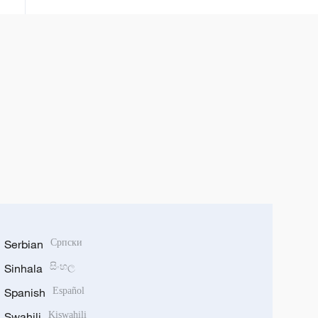
Ukrajine, gde su se, prema
navodima ruskih vlasti, nalazili
protiv svoje volje nakon što su
ukrajinske oružane snage
privremeno zauzele delove
regiona.
Serbian
Српски
Sinhala
සිංහල
Spanish
Español
Swahili
Kiswahili