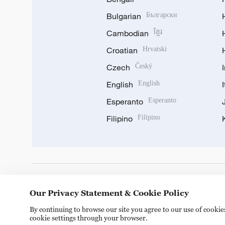
Bulgarian
Български
Cambodian
ខ្មែរ
Croatian
Hrvatski
Czech
Český
English
English
Esperanto
Esperanto
Filipino
Filipino
DOWNLOAD OUR APP
Our Privacy Statement & Cookie Policy
By continuing to browse our site you agree to our use of cooki
cookie settings through your browser.