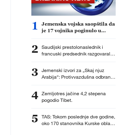
1
Jemenska vojska saopštila da
je 17 vojnika poginulo u
napadu Hutija.
2
Saudijski prestolonaslednik i
francuski predsednik razgovarali o
najnovijim regionalnim
dešavanjima i unapređenju
3
Jemenski izvori za „Skaj njuz
bezbednosti u regionu.
Arabija“: Protivvazdušna odbrana
pucala na bespilotne letelice
Hutija iznad grada Saiun u
4
Zemljotres jačine 4,2 stepena
provinciji Hadramaut.
pogodio Tibet.
5
TAS: Tokom poslednje dve godine,
oko 170 stanovnika Kurske oblasti
vraćeno je u Rusiju sa teritorije