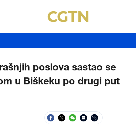
rašnjih poslova sastao se
om u Biškeku po drugi put