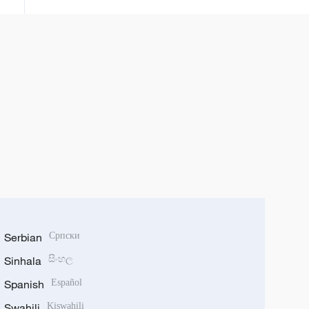
Serbian
Српски
Sinhala
සිංහල
Spanish
Español
Swahili
Kiswahili