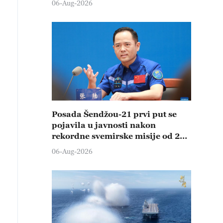
06-Aug-2026
Posada Šendžou-21 prvi put se
pojavila u javnosti nakon
rekordne svemirske misije od 210
dana
06-Aug-2026