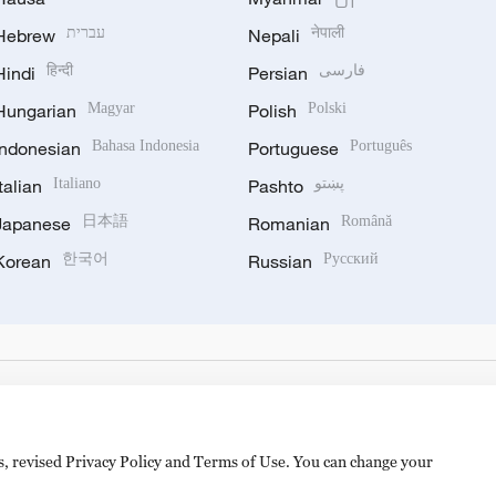
Hebrew
עברית
Nepali
नेपाली
Hindi
हिन्दी
Persian
فارسی
Hungarian
Magyar
Polish
Polski
Indonesian
Bahasa Indonesia
Portuguese
Português
Italian
Italiano
Pashto
پښتو
Japanese
日本語
Romanian
Română
Korean
한국어
Russian
Русский
es, revised Privacy Policy and Terms of Use. You can change your