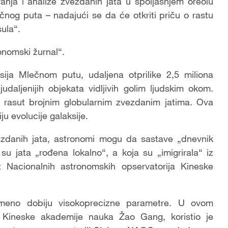
anja i analize zvezdanih jata u spoljašnjem oreolu
g puta – nadajući se da će otkriti priču o rastu
sula“.
onomski žurnal“.
sija Mlečnom putu, udaljena otprilike 2,5 miliona
udaljenijih objekata vidljivih golim ljudskim okom.
 rasut brojnim globularnim zvezdanim jatima. Ova
iju evolucije galaksije.
 zvezdanih jata, astronomi mogu da sastave „dnevnik
su jata „rođena lokalno“, a koja su „imigrirala“ iz
iz Nacionalnih astronomskih opservatorija Kineske
emeno dobiju visokoprecizne parametre. U ovom
k Kineske akademije nauka Žao Gang, koristio je