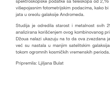
spektroskopske podatke sa teleskopa od 2,16 
višepojasnim fotometrijskim podacima, kako bi
jata u oreolu galaksije Andromeda.
Studija je odredila starost i metalnost svih 
analizirana korišćenjem ovog kombinovanog p
Džoua nalazi ukazuju na to da ova zvezdana 
već su nastala u manjim satelitskim galaksij
tokom ogromnih kosmičkih vremenskih perioda.
Pripremila: Ljiljana Bulat