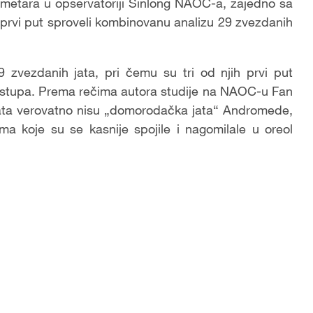
metara u opservatoriji Sinlong NAOC-a, zajedno sa
 prvi put sproveli kombinovanu analizu 29 zvezdanih
29 zvezdanih jata, pri čemu su tri od njih prvi put
ristupa. Prema rečima autora studije na NAOC-u Fan
jata verovatno nisu „domorodačka jata“ Andromede,
ama koje su se kasnije spojile i nagomilale u oreol