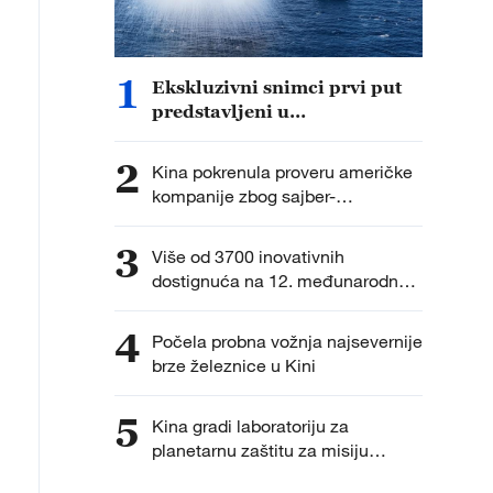
1
Ekskluzivni snimci prvi put
predstavljeni u
dokumentarcu „Put do
pobede“
2
Kina pokrenula proveru američke
kompanije zbog sajber-
bezbednosti
3
Više od 3700 inovativnih
dostignuća na 12. međunarodnoj
izložbi izuma
4
Počela probna vožnja najsevernije
brze železnice u Kini
5
Kina gradi laboratoriju za
planetarnu zaštitu za misiju
vraćanja uzoraka na Mars