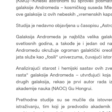
(KMG)--Kineski astronomi su sproveli posmatr
galaksije Andromeda – kosmičkog suseda Mlečno
ove galaksije iz ovih nebeskih „vremenskih kap
Studija je nedavno objavljena u časopisu „Astr
Galaksija Andromeda je najbliža velika galak
svetlosnih godina, a takođe je i jedan od naj
Andromedu okružuje ogroman galaktički oreol
jata služe kao „fosili“ univerzuma, čuvajući istor
Analizirajući starost i hemijski sastav ovih
rasta“ galaksije Andromeda – utvrđujući koja 
drugih galaksija, rekao je prvi autor rada 
akademije nauka (NAOC) Gu Hongrui.
Prethodne studije su se mučile da istovr
istraživanju, tim koji je predvodio akademi