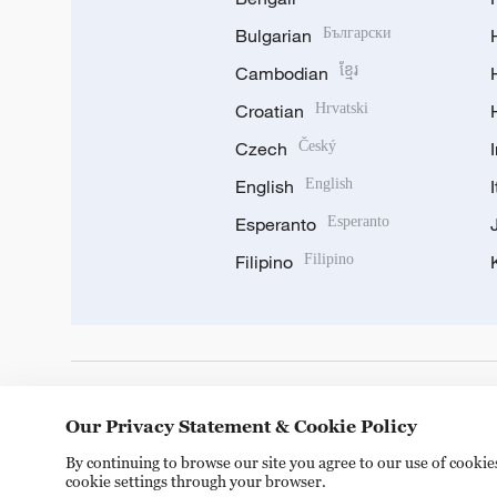
Bulgarian
Български
Cambodian
ខ្មែរ
Croatian
Hrvatski
Czech
Český
English
English
Esperanto
Esperanto
Filipino
Filipino
DOWNLOAD OUR APP
Our Privacy Statement & Cookie Policy
By continuing to browse our site you agree to our use of cooki
cookie settings through your browser.