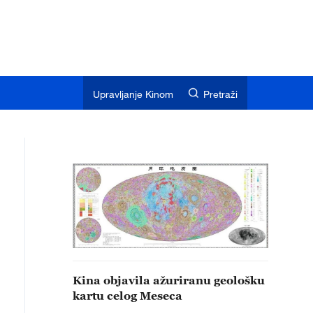
Upravljanje Kinom
Pretraži
Kina objavila ažuriranu geološku
kartu celog Meseca