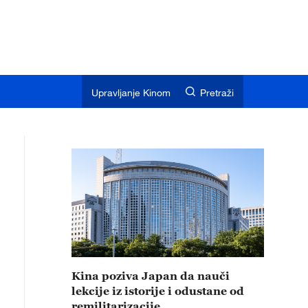
Upravljanje Kinom
Pretraži
Kina poziva Japan da nauči
lekcije iz istorije i odustane od
remilitarizacije