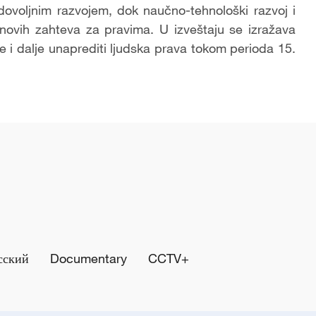
dovoljnim razvojem, dok naučno-tehnološki razvoj i
 novih zahteva za pravima. U izveštaju se izražava
e i dalje unaprediti ljudska prava tokom perioda 15.
сский
Documentary
CCTV+