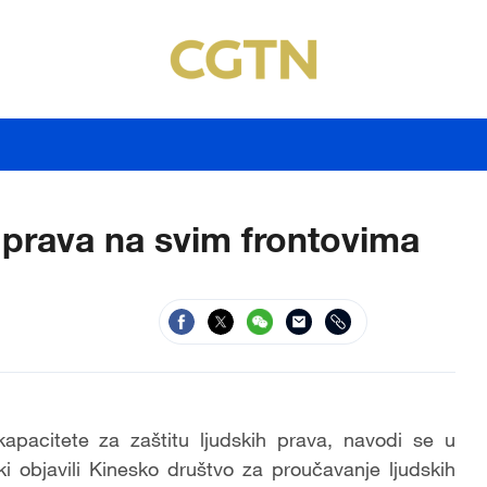
h prava na svim frontovima
apacitete za zaštitu ljudskih prava, navodi se u
čki objavili Kinesko društvo za proučavanje ljudskih