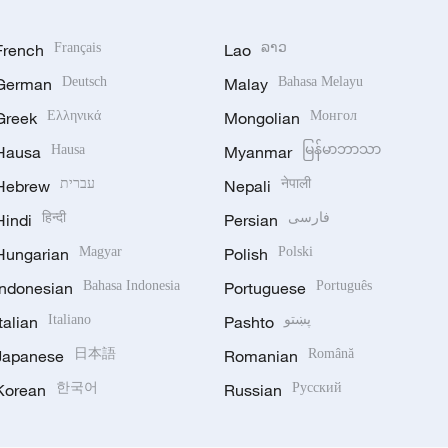
French
Français
Lao
ລາວ
German
Deutsch
Malay
Bahasa Melayu
Greek
Ελληνικά
Mongolian
Монгол
Hausa
Hausa
Myanmar
မြန်မာဘာသာ
Hebrew
עברית
Nepali
नेपाली
Hindi
हिन्दी
Persian
فارسی
Hungarian
Magyar
Polish
Polski
Indonesian
Bahasa Indonesia
Portuguese
Português
Italian
Italiano
Pashto
پښتو
Japanese
日本語
Romanian
Română
Korean
한국어
Russian
Русский