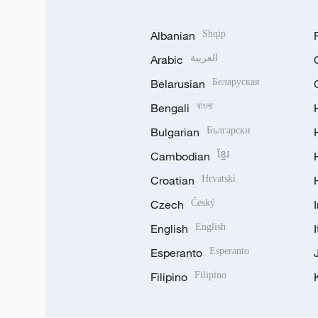
Albanian
Shqip
Arabic
العربية
Belarusian
Беларуская
Bengali
বাংলা
Bulgarian
Български
Cambodian
ខ្មែរ
Croatian
Hrvatski
Czech
Český
English
English
Esperanto
Esperanto
Filipino
Filipino