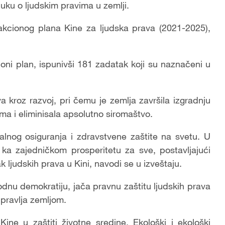
buku o ljudskim pravima u zemlji.
akcionog plana Kine za ljudska prava (2021-2025),
ioni plan, ispunivši 181 zadatak koji su naznačeni u
a kroz razvoj, pri čemu je zemlja završila izgradnju
ma i eliminisala apsolutno siromaštvo.
jalnog osiguranja i zdravstvene zaštite na svetu. U
a zajedničkom prosperitetu za sve, postavljajući
 ljudskih prava u Kini, navodi se u izveštaju.
odnu demokratiju, jača pravnu zaštitu ljudskih prava
 upravlja zemljom.
ne u zaštiti životne sredine. Ekološki i ekološki