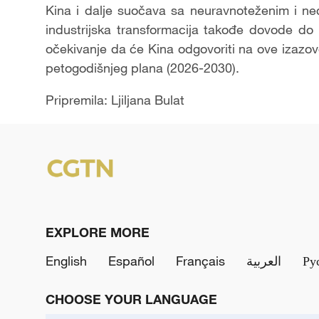
Kina i dalje suočava sa neuravnoteženim i ne
industrijska transformacija takođe dovode do
očekivanje da će Kina odgovoriti na ove izazov
petogodišnjeg plana (2026-2030).
Pripremila: Ljiljana Bulat
EXPLORE MORE
English
Español
Français
العربية
Ру
CHOOSE YOUR LANGUAGE