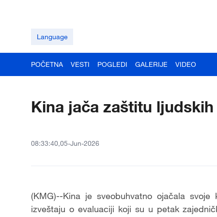
Language
POČETNA
VESTI
POGLEDI
GALERIJE
VIDEO
Kina jača zaštitu ljudski
08:33:40,05-Jun-2026
(KMG)--Kina je sveobuhvatno ojačala svoje k
izveštaju o evaluaciji koji su u petak zajedni