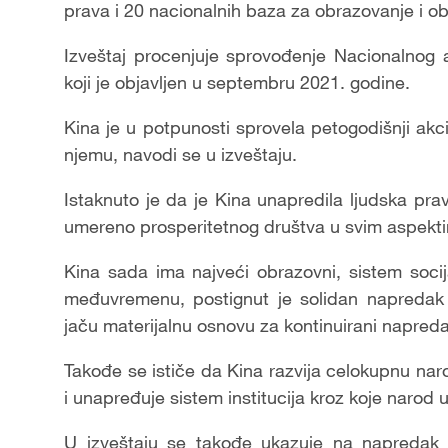
prava i 20 nacionalnih baza za obrazovanje i o
Izveštaj procenjuje sprovođenje Nacionalnog 
koji je objavljen u septembru 2021. godine.
Kina je u potpunosti sprovela petogodišnji akc
njemu, navodi se u izveštaju.
Istaknuto je da je Kina unapredila ljudska prav
umereno prosperitetnog društva u svim aspekti
Kina sada ima najveći obrazovni, sistem soci
međuvremenu, postignut je solidan napredak k
jaču materijalnu osnovu za kontinuirani napredak
Takođe se ističe da Kina razvija celokupnu nar
i unapređuje sistem institucija kroz koje narod
U izveštaju se takođe ukazuje na napredak Ki