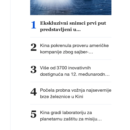
1
Ekskluzivni snimci prvi put
predstavljeni u
dokumentarcu „Put do
pobede“
2
Kina pokrenula proveru američke
kompanije zbog sajber-
bezbednosti
3
Više od 3700 inovativnih
dostignuća na 12. međunarodnoj
izložbi izuma
4
Počela probna vožnja najsevernije
brze železnice u Kini
5
Kina gradi laboratoriju za
planetarnu zaštitu za misiju
vraćanja uzoraka na Mars