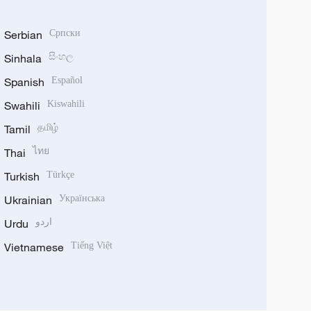
Serbian
Српски
Sinhala
සිංහල
Spanish
Español
Swahili
Kiswahili
Tamil
தமிழ்
Thai
ไทย
Turkish
Türkçe
Ukrainian
Українська
Urdu
اردو
Vietnamese
Tiếng Việt