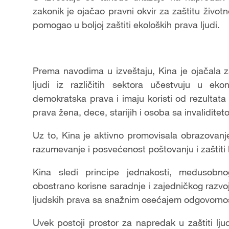
zakonik je ojačao pravni okvir za zaštitu životn
pomogao u boljoj zaštiti ekoloških prava ljudi.
Prema navodima u izveštaju, Kina je ojačala za
ljudi iz različitih sektora učestvuju u ek
demokratska prava i imaju koristi od rezultat
prava žena, dece, starijih i osoba sa invaliditet
Uz to, Kina je aktivno promovisala obrazovanje
razumevanje i posvećenost poštovanju i zaštiti 
Kina sledi principe jednakosti, međusobno
obostrano korisne saradnje i zajedničkog razv
ljudskih prava sa snažnim osećajem odgovornos
Uvek postoji prostor za napredak u zaštiti lj