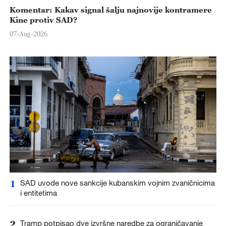
Komentar: Kakav signal šalju najnovije kontramere
Kine protiv SAD?
07-Aug-2026
1
SAD uvode nove sankcije kubanskim vojnim zvaničnicima
i entitetima
2
Tramp potpisao dve izvršne naredbe za ograničavanje