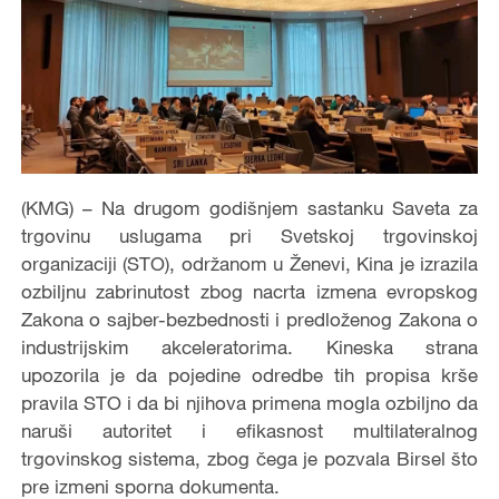
(KMG) – Na drugom godišnjem sastanku Saveta za
trgovinu uslugama pri Svetskoj trgovinskoj
organizaciji (STO), održanom u Ženevi, Kina je izrazila
ozbiljnu zabrinutost zbog nacrta izmena evropskog
Zakona o sajber-bezbednosti i predloženog Zakona o
industrijskim akceleratorima. Kineska strana
upozorila je da pojedine odredbe tih propisa krše
pravila STO i da bi njihova primena mogla ozbiljno da
naruši autoritet i efikasnost multilateralnog
trgovinskog sistema, zbog čega je pozvala Birsel što
pre izmeni sporna dokumenta.