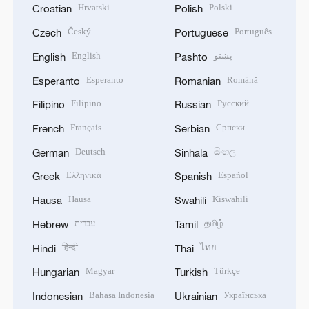
Hrvatski
Polski
Croatian
Polish
Český
Português
Czech
Portuguese
English
پښتو
English
Pashto
Esperanto
Română
Esperanto
Romanian
Filipino
Русский
Filipino
Russian
Français
Српски
French
Serbian
Deutsch
සිංහල
German
Sinhala
Ελληνικά
Español
Greek
Spanish
Hausa
Kiswahili
Hausa
Swahili
עברית
தமிழ்
Hebrew
Tamil
हिन्दी
ไทย
Hindi
Thai
Magyar
Türkçe
Hungarian
Turkish
Bahasa Indonesia
Українська
Indonesian
Ukrainian