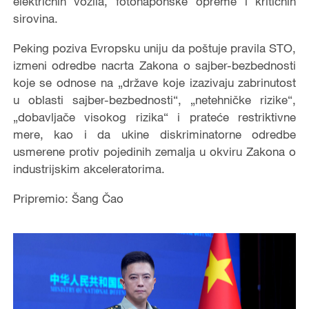
električnih vozila, fotonaponske opreme i kritičnih
sirovina.
Peking poziva Evropsku uniju da poštuje pravila STO,
izmeni odredbe nacrta Zakona o sajber-bezbednosti
koje se odnose na „države koje izazivaju zabrinutost
u oblasti sajber-bezbednosti“, „netehničke rizike“,
„dobavljače visokog rizika“ i prateće restriktivne
mere, kao i da ukine diskriminatorne odredbe
usmerene protiv pojedinih zemalja u okviru Zakona o
industrijskim akceleratorima.
Pripremio: Šang Čao