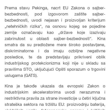
Prema stavu Pekinga, nacrt EU Zakona o sajber-
bezbednosti, pod izgovorom zaštite sajber-
bezbednosti, uvodi nejasan i proizvoljan kriterijum
„netehničkih rizika“, na osnovu kojeg se pojedine
zemlje označavaju kao „države koje izazivaju
zabrinutost u oblasti sajber-bezbednosti“. Kina
smatra da su predložene mere široko postavljene,
diskriminatorne i da imaju ozbiljne negativne
posledice, te da predstavljaju prikriveni oblik
industrijskog protekcionizma koji nije u skladu sa
pravilima STO, uključujući Opšti sporazum o trgovini
uslugama (GATS).
Kina je takođe ukazala da evropski Zakon o
industrijskim akceleratorima uvodi nerazumna i
restriktivna pravila za strane investicije u četiri ključna
strateška sektora na tržištu EU: proizvodnju baterija,