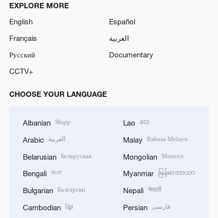
EXPLORE MORE
English
Español
Français
العربية
Русский
Documentary
CCTV+
CHOOSE YOUR LANGUAGE
Shqip
ລາວ
Albanian
Lao
العربية
Bahasa Melayu
Arabic
Malay
Беларуская
Монгол
Belarusian
Mongolian
বাংলা
မြန်မာဘာသာ
Bengali
Myanmar
Български
नेपाली
Bulgarian
Nepali
ខ្មែរ
فارسی
Cambodian
Persian