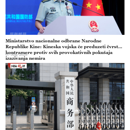
Ministarstvo nacionalne odbrane Narodne
Republike Kine: Kineska vojska će preduzeti čvrste
kontramere protiv svih provokativnih pokušaja
07-Aug-2026
izazivanja nemira