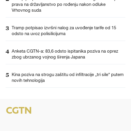
prava na državljanstvo po rođenju nakon odluke
Vrhovnog suda
3
Tramp potpisao izvršni nalog za uvođenje tarife od 15
odsto na uvoz polisilicijuma
4
Anketa CGTN-a: 83,6 odsto ispitanika poziva na oprez
zbog ubrzanog vojnog širenja Japana
5
Kina poziva na strogu zaštitu od infiltracije „tri sile“ putem
novih tehnologija