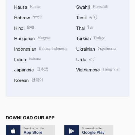
Hausa
Kiswahili
Hausa
Swahili
עברית
தமிழ்
Hebrew
Tamil
हिन्दी
ไทย
Hindi
Thai
Magyar
Türkçe
Hungarian
Turkish
Bahasa Indonesia
Українська
Indonesian
Ukrainian
Italiano
اردو
Italian
Urdu
日本語
Tiếng Việt
Japanese
Vietnamese
한국어
Korean
DOWNLOAD OUR APP