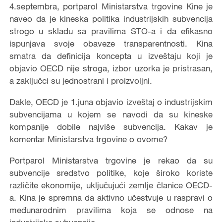
4.septembra, portparol Ministarstva trgovine Kine je
naveo da je kineska politika industrijskih subvencija
strogo u skladu sa pravilima STO-a i da efikasno
ispunjava svoje obaveze transparentnosti. Kina
smatra da definicija koncepta u izveštaju koji je
objavio OECD nije stroga, izbor uzorka je pristrasan,
a zaključci su jednostrani i proizvoljni.
Dakle, OECD je 1.juna objavio izveštaj o industrijskim
subvencijama u kojem se navodi da su kineske
kompanije dobile najviše subvencija. Kakav je
komentar Ministarstva trgovine o ovome?
Portparol Ministarstva trgovine je rekao da su
subvencije sredstvo politike, koje široko koriste
različite ekonomije, uključujući zemlje članice OECD-
a. Kina je spremna da aktivno učestvuje u raspravi o
međunarodnim pravilima koja se odnose na