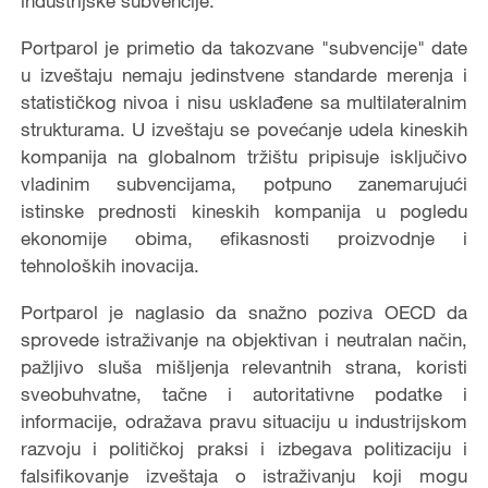
industrijske subvencije.
Portparol je primetio da takozvane "subvencije" date
u izveštaju nemaju jedinstvene standarde merenja i
statističkog nivoa i nisu usklađene sa multilateralnim
strukturama. U izveštaju se povećanje udela kineskih
kompanija na globalnom tržištu pripisuje isključivo
vladinim subvencijama, potpuno zanemarujući
istinske prednosti kineskih kompanija u pogledu
ekonomije obima, efikasnosti proizvodnje i
tehnoloških inovacija.
Portparol je naglasio da snažno poziva OECD da
sprovede istraživanje na objektivan i neutralan način,
pažljivo sluša mišljenja relevantnih strana, koristi
sveobuhvatne, tačne i autoritativne podatke i
informacije, odražava pravu situaciju u industrijskom
razvoju i političkoj praksi i izbegava politizaciju i
falsifikovanje izveštaja o istraživanju koji mogu