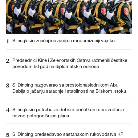
1
Si naglasio značaj inovacija u modernizaciji vojske
2
Predsednici Kine i Zelenortskih Ostrva razmenili čestitke
povodom 50 godina diplomatskih odnosa
3
Si Đinping razgovarao sa prestolonaslednikom Abu
Dabija o jačanju saradnje i stabilnosti na Bliskom istoku
4
Si naglasio potrebu za dobrim početkom sprovođenja
novog petogodišnjeg plana
5
Si Đinping predsedavao sastanakom rukovodstva KP