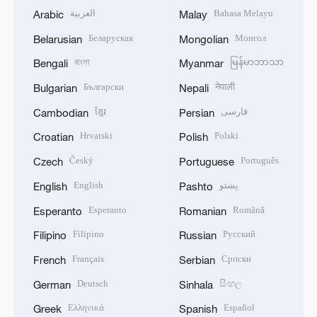
العربية
Bahasa Melayu
Arabic
Malay
Беларуская
Монгол
Belarusian
Mongolian
বাংলা
မြန်မာဘာသာ
Bengali
Myanmar
Български
नेपाली
Bulgarian
Nepali
ខ្មែរ
فارسی
Cambodian
Persian
Hrvatski
Polski
Croatian
Polish
Český
Português
Czech
Portuguese
English
پښتو
English
Pashto
Esperanto
Română
Esperanto
Romanian
Filipino
Русский
Filipino
Russian
Français
Српски
French
Serbian
Deutsch
සිංහල
German
Sinhala
Ελληνικά
Español
Greek
Spanish