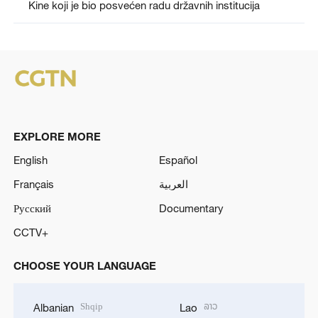
Kine koji je bio posvećen radu državnih institucija
EXPLORE MORE
English
Español
Français
العربية
Русский
Documentary
CCTV+
CHOOSE YOUR LANGUAGE
Shqip
ລາວ
Albanian
Lao