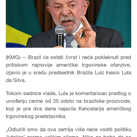
(KMG) -- Brazil će ostati čvrst i neće pokleknuti pred
pritiskom najnovije američke trgovinske ofanzive,
izjavio je u sredu predsednik Brazila Luiz Inasio Lula
da Silva.
Tokom sednice vlade, Lula je komentarisao predlog o
uvođenju carine od 25 odsto na brazilske proizvode,
koji je pre dva dana najavila Kancelarija američkog
trgovinskog predstavnika.
„Odlučili smo da ova zemlja više neće voditi politiku
‘lutalice’ prema velikim silama. Niko ne treba da se