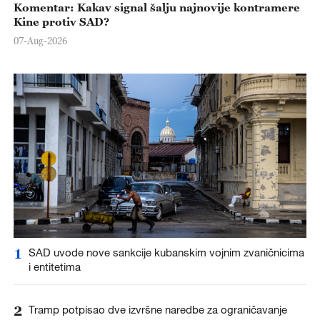
Komentar: Kakav signal šalju najnovije kontramere
Kine protiv SAD?
07-Aug-2026
1
SAD uvode nove sankcije kubanskim vojnim zvaničnicima
i entitetima
2
Tramp potpisao dve izvršne naredbe za ograničavanje