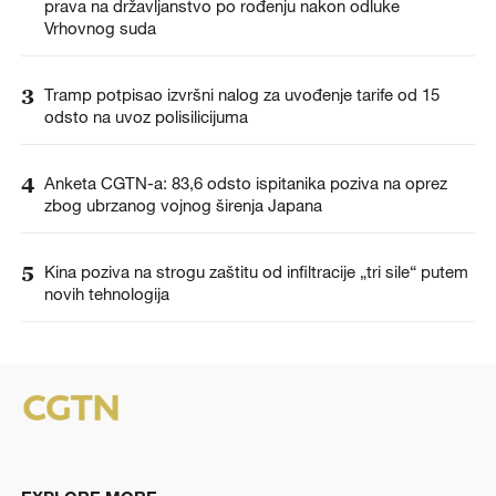
prava na državljanstvo po rođenju nakon odluke
Vrhovnog suda
3
Tramp potpisao izvršni nalog za uvođenje tarife od 15
odsto na uvoz polisilicijuma
4
Anketa CGTN-a: 83,6 odsto ispitanika poziva na oprez
zbog ubrzanog vojnog širenja Japana
5
Kina poziva na strogu zaštitu od infiltracije „tri sile“ putem
novih tehnologija