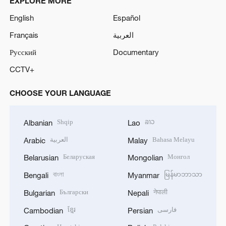
EXPLORE MORE
English
Español
Français
العربية
Русский
Documentary
CCTV+
CHOOSE YOUR LANGUAGE
Shqip
ລາວ
Albanian
Lao
العربية
Bahasa Melayu
Arabic
Malay
Беларуская
Монгол
Belarusian
Mongolian
বাংলা
မြန်မာဘာသာ
Bengali
Myanmar
Български
नेपाली
Bulgarian
Nepali
ខ្មែរ
فارسی
Cambodian
Persian