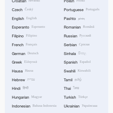
Hrvatski
Polski
Croatian
Polish
Český
Português
Czech
Portuguese
English
پښتو
English
Pashto
Esperanto
Română
Esperanto
Romanian
Filipino
Русский
Filipino
Russian
Français
Српски
French
Serbian
Deutsch
සිංහල
German
Sinhala
Ελληνικά
Español
Greek
Spanish
Hausa
Kiswahili
Hausa
Swahili
עברית
தமிழ்
Hebrew
Tamil
हिन्दी
ไทย
Hindi
Thai
Magyar
Türkçe
Hungarian
Turkish
Bahasa Indonesia
Українська
Indonesian
Ukrainian