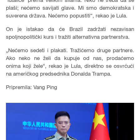
plaši; nećemo savijati glave. Mi smo demokratska i
suverena država. Nećemo popustiti“, rekao je Lula.
On je istakao da će Brazil zadržati nezavisan
spoljnopolitički kurs i tražiti alternativna partnerstva.
„Nećemo sedeti i plakati. Tražićemo druge partnere.
Ako neko ne želi da kupuje od nas, prodaćemo
onima koji žele“, rekao je Lula, direktno se osvrćući
na američkog predsednika Donalda Trampa.
Pripremila: Vang Ping