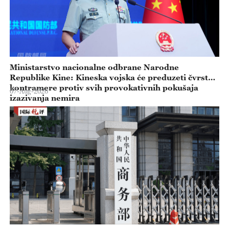
Ministarstvo nacionalne odbrane Narodne
Republike Kine: Kineska vojska će preduzeti čvrste
kontramere protiv svih provokativnih pokušaja
07-Aug-2026
izazivanja nemira