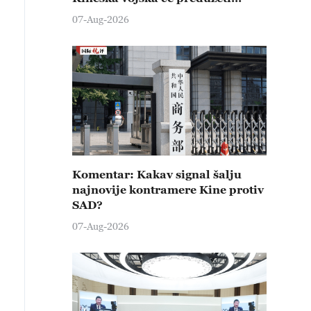
čvrste kontramere protiv svih
07-Aug-2026
provokativnih pokušaja
izazivanja nemira
Komentar: Kakav signal šalju
najnovije kontramere Kine protiv
SAD?
07-Aug-2026