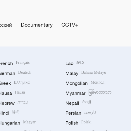
сский
Documentary
CCTV+
French
Français
Lao
ລາວ
German
Deutsch
Malay
Bahasa Melayu
Greek
Ελληνικά
Mongolian
Монгол
Hausa
Hausa
Myanmar
မြန်မာဘာသာ
Hebrew
עברית
Nepali
नेपाली
Hindi
हिन्दी
Persian
فارسی
Hungarian
Magyar
Polish
Polski