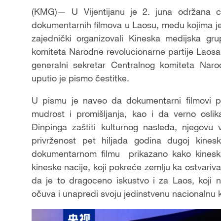
(KMG)— U Vijentijanu je 2. juna održana c
dokumentarnih filmova u Laosu, među kojima je
zajednički organizovali Kineska medijska g
komiteta Narodne revolucionarne partije Laos
generalni sekretar Centralnog komiteta Narod
uputio je pismo čestitke.
U pismu je naveo da dokumentarni filmovi po
mudrost i promišljanja, kao i da verno osli
Đinpinga zaštiti kulturnog nasleđa, njegovu v
privrženost pet hiljada godina dugoj kineskoj
dokumentarnom filmu prikazano kako kineska c
kineske nacije, koji pokreće zemlju ka ostvariv
da je to dragoceno iskustvo i za Laos, koji
očuva i unapredi svoju jedinstvenu nacionalnu ku