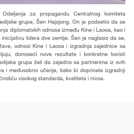
a Odeljenja za propagandu Centralnog komiteta
medijske grupe, Šen Hajsjong. On je podsetio da se
nja diplomatskih odnosa između Kine i Laosa, kao i
inicijativu lidera dve zemlje. Šen je naglasio da se,
ave, odnosi Kine i Laosa i izgradnja zajednice sa
ju, donoseći nove rezultate i konkretne koristi
ijska grupa želi da zajedno sa partnerima iz svih
va i međusobno učenje, kako bi doprinela izgradnji
ošću visokog standarda, kvaliteta i nivoa.