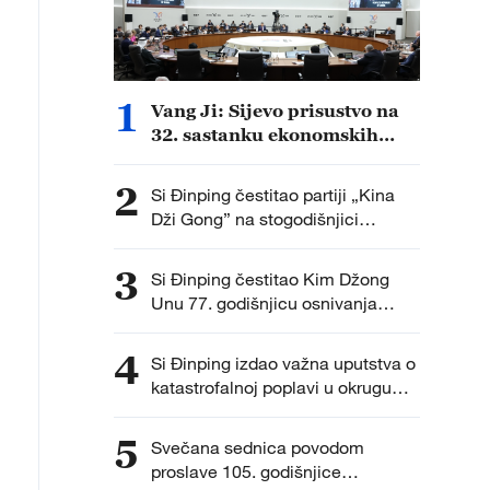
1
Vang Ji: Sijevo prisustvo na
32. sastanku ekonomskih
lidera APEK-a usmerilo
saradnju Azije i Pacifika
2
Si Đinping čestitao partiji „Kina
Dži Gong” na stogodišnjici
osnivanja
3
Si Đinping čestitao Kim Džong
Unu 77. godišnjicu osnivanja
DNRK
4
Si Đinping izdao važna uputstva o
katastrofalnoj poplavi u okrugu
Judžong u gradu Landžou
5
Svečana sednica povodom
proslave 105. godišnjice