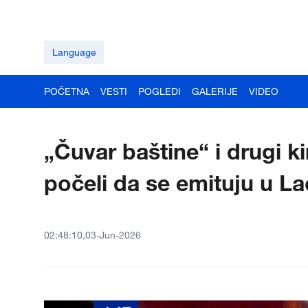
Language
POČETNA
VESTI
POGLEDI
GALERIJE
VIDEO
„Čuvar baštine“ i drugi k
počeli da se emituju u L
02:48:10,03-Jun-2026