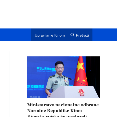
Upravljanje Kinom
Pretraži
Ministarstvo nacionalne odbrane
Narodne Republike Kine:
Kineska vojska će preduzeti