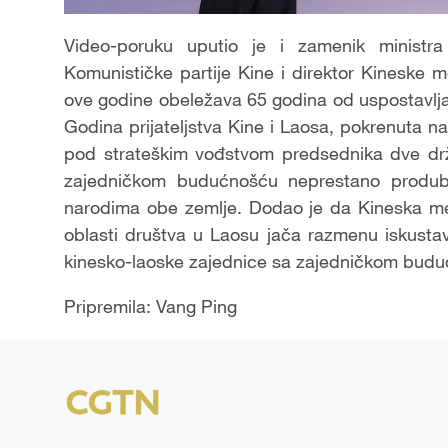
Video-poruku uputio je i zamenik ministr
Komunističke partije Kine i direktor Kineske 
ove godine obeležava 65 godina od uspostavlja
Godina prijateljstva Kine i Laosa, pokrenuta na 
pod strateškim vođstvom predsednika dve drž
zajedničkom budućnošću neprestano produblju
narodima obe zemlje. Dodao je da Kineska med
oblasti društva u Laosu jača razmenu iskusta
kinesko-laoske zajednice sa zajedničkom budućn
Pripremila: Vang Ping