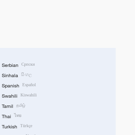
Serbian
Српски
Sinhala
සිංහල
Spanish
Español
Swahili
Kiswahili
Tamil
தமிழ்
Thai
ไทย
Turkish
Türkçe