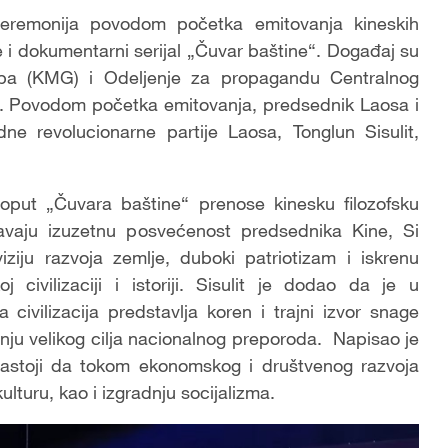
eremonija povodom početka emitovanja kineskih
 i dokumentarni serijal „Čuvar baštine“. Događaj su
rupa (KMG) i Odeljenje za propagandu Centralnog
a. Povodom početka emitovanja, predsednik Laosa i
ne revolucionarne partije Laosa, Tonglun Sisulit,
put „Čuvara baštine“ prenose kinesku filozofsku
kavaju izuzetnu posvećenost predsednika Kine, Si
iziju razvoja zemlje, duboki patriotizam i iskrenu
 civilizaciji i istoriji. Sisulit je dodao da je u
ivilizacija predstavlja koren i trajni izvor snage
anju velikog cilja nacionalnog preporoda. Napisao je
 nastoji da tokom ekonomskog i društvenog razvoja
lturu, kao i izgradnju socijalizma.