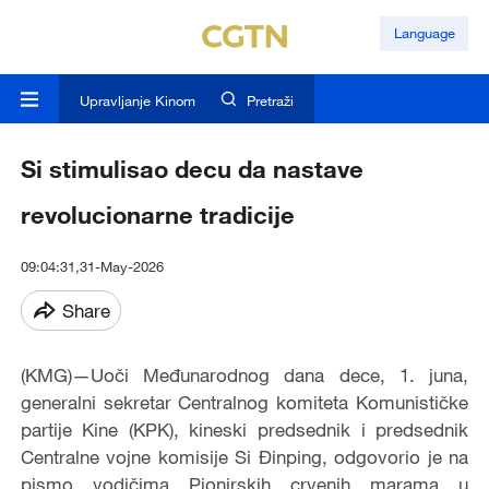
Language
Upravljanje Kinom
Pretraži
Si stimulisao decu da nastave
revolucionarne tradicije
09:04:31,31-May-2026
Share
(KMG)—Uoči Međunarodnog dana dece, 1. juna,
generalni sekretar Centralnog komiteta Komunističke
partije Kine (KPK), kineski predsednik i predsednik
Centralne vojne komisije Si Đinping, odgovorio je na
pismo vodičima Pionirskih crvenih marama u