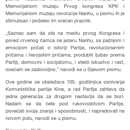
Memorijalnom muzeju Prvog kongresa KPK i
Memorijalnom muzeju revolucije Nanhu, u pismu ih je
stimulisao i poželeo im srećan praznik.
„Saznao sam da ste na mestu prvog Kongresa i
pored crvenog čamca na jezeru Nanhu, sa pažnjom i
emocijom pričali o istoriji Partije, revolucionarnim
pričama i herojskim pričama, produbili ljubav prema
Partiji, domovini i socijalizmu, i stekli iskustvo i rast,
osećam se zadovoljno,” navodi se u Sijevom pismu.
Ove godine se obeležava 105. godišnjica osnivanja
Komunističke partije Kine, a rad Partije zahteva da
jedna generacija za drugom nastavlja da se bori.
Nadam se da ćete pod rukovodstvom Partije,
povećati svoja znanja i sposobnosti, i napredovati na
novom putu, navodi se u pismu.