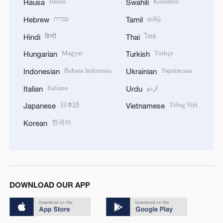
Hausa
Kiswahili
Hausa
Swahili
עברית
தமிழ்
Hebrew
Tamil
हिन्दी
ไทย
Hindi
Thai
Magyar
Türkçe
Hungarian
Turkish
Bahasa Indonesia
Українська
Indonesian
Ukrainian
Italiano
اردو
Italian
Urdu
日本語
Tiếng Việt
Japanese
Vietnamese
한국어
Korean
DOWNLOAD OUR APP