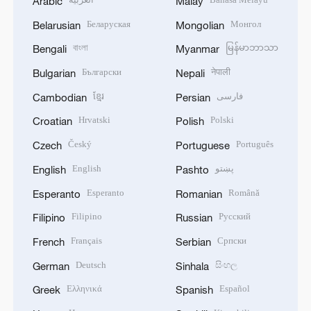
Arabic
Malay
Беларуская
Монгол
Belarusian
Mongolian
বাংলা
မြန်မာဘာသာ
Bengali
Myanmar
Български
नेपाली
Bulgarian
Nepali
ខ្មែរ
فارسی
Cambodian
Persian
Hrvatski
Polski
Croatian
Polish
Český
Português
Czech
Portuguese
English
پښتو
English
Pashto
Esperanto
Română
Esperanto
Romanian
Filipino
Русский
Filipino
Russian
Français
Српски
French
Serbian
Deutsch
සිංහල
German
Sinhala
Ελληνικά
Español
Greek
Spanish