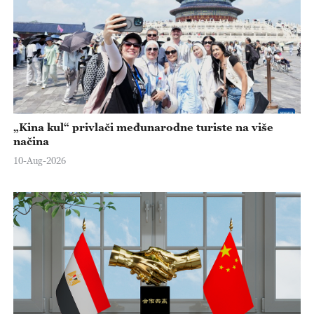
„Kina kul“ privlači međunarodne turiste na više
načina
10-Aug-2026