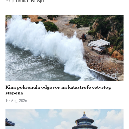
Pripremila: Đi Sju
Kina pokrenula odgovor na katastrofe četvrtog
stepena
10-Aug-2026