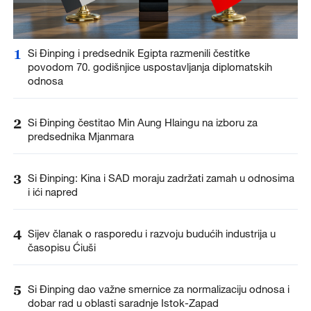
1
Si Đinping i predsednik Egipta razmenili čestitke
povodom 70. godišnjice uspostavljanja diplomatskih
odnosa
2
Si Đinping čestitao Min Aung Hlaingu na izboru za
predsednika Mjanmara
3
Si Đinping: Kina i SAD moraju zadržati zamah u odnosima
i ići napred
4
Sijev članak o rasporedu i razvoju budućih industrija u
časopisu Ćiuši
5
Si Đinping dao važne smernice za normalizaciju odnosa i
dobar rad u oblasti saradnje Istok-Zapad