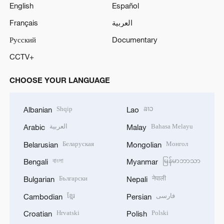
English
Español
Français
العربية
Русский
Documentary
CCTV+
CHOOSE YOUR LANGUAGE
Shqip
ລາວ
Albanian
Lao
العربية
Bahasa Melayu
Arabic
Malay
Беларуская
Монгол
Belarusian
Mongolian
বাংলা
မြန်မာဘာသာ
Bengali
Myanmar
Български
नेपाली
Bulgarian
Nepali
ខ្មែរ
فارسی
Cambodian
Persian
Hrvatski
Polski
Croatian
Polish