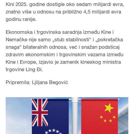
Kini 2025. godine dostigle oko sedam milijardi evra,
znatno više u odnosu na približno 4,5 milijardi evra
godinu ranije.
Ekonomska i trgovinska saradnja između Kine i
Nemačke nije samo „stub stabilnosti“ i „pokretačka
snaga“ bilateralnih odnosa, već i snažan podsticaj
zdravim ekonomskim i trgovinskim vezama između
Kine i Evrope, izjavio je zamenik kineskog ministra
trgovine Ling Đi.
Pripremila: Ljiljana Begović