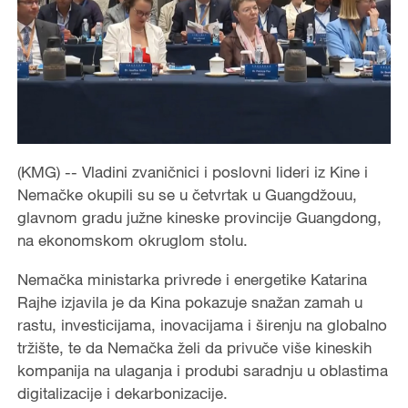
(KMG) -- Vladini zvaničnici i poslovni lideri iz Kine i
Nemačke okupili su se u četvrtak u Guangdžouu,
glavnom gradu južne kineske provincije Guangdong,
na ekonomskom okruglom stolu.
Nemačka ministarka privrede i energetike Katarina
Rajhe izjavila je da Kina pokazuje snažan zamah u
rastu, investicijama, inovacijama i širenju na globalno
tržište, te da Nemačka želi da privuče više kineskih
kompanija na ulaganja i produbi saradnju u oblastima
digitalizacije i dekarbonizacije.