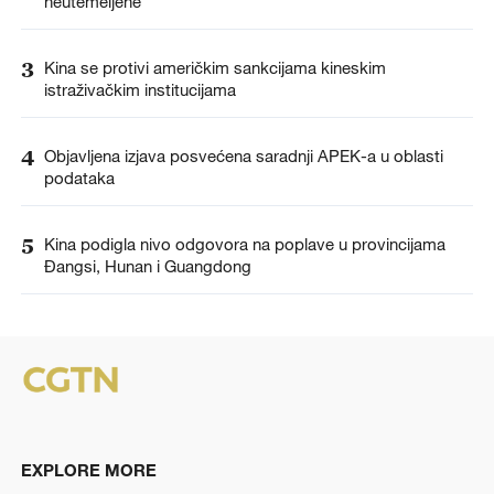
neutemeljene
3
Kina se protivi američkim sankcijama kineskim
istraživačkim institucijama
4
Objavljena izjava posvećena saradnji APEK-a u oblasti
podataka
5
Kina podigla nivo odgovora na poplave u provincijama
Đangsi, Hunan i Guangdong
EXPLORE MORE