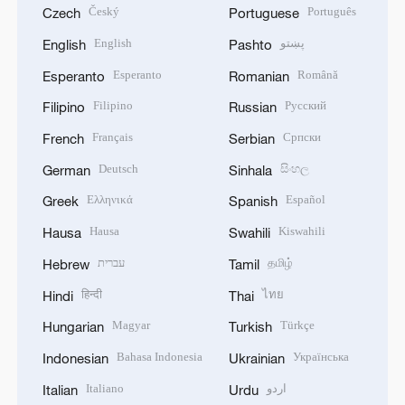
Český
Português
Czech
Portuguese
English
پښتو
English
Pashto
Esperanto
Română
Esperanto
Romanian
Filipino
Русский
Filipino
Russian
Français
Српски
French
Serbian
Deutsch
සිංහල
German
Sinhala
Ελληνικά
Español
Greek
Spanish
Hausa
Kiswahili
Hausa
Swahili
עברית
தமிழ்
Hebrew
Tamil
हिन्दी
ไทย
Hindi
Thai
Magyar
Türkçe
Hungarian
Turkish
Bahasa Indonesia
Українська
Indonesian
Ukrainian
Italiano
اردو
Italian
Urdu