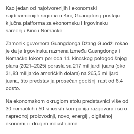
Kao jedan od najotvorenijih i ekonomski
najdinamičnijih regiona u Kini, Guangdong postaje
ključna platforma za ekonomsku i trgovinsku
saradnju Kine i Nemačke.
Zamenik guvernera Guangdonga Džang Guodži rekao
je da je trgovinska razmena između Guangdonga i
Nemačke tokom perioda 14. kineskog petogodišnjeg
plana (2021–2025) porasla sa 217 milijardi juana (oko
31,83 milijarde američkih dolara) na 265,5 milijardi
juana, što predstavlja prosečan godišnji rast od 6,4
odsto.
Na ekonomskom okruglom stolu predstavnici više od
30 nemačkih i 50 kineskih kompanija razgovarali su o
naprednoj proizvodnji, novoj energiji, digitalnoj
ekonomiji i drugim industrijama.