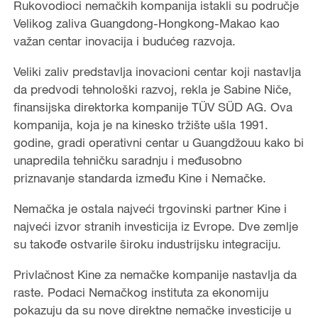
Rukovodioci nemačkih kompanija istakli su područje
Velikog zaliva Guangdong-Hongkong-Makao kao
važan centar inovacija i budućeg razvoja.
Veliki zaliv predstavlja inovacioni centar koji nastavlja
da predvodi tehnološki razvoj, rekla je Sabine Niče,
finansijska direktorka kompanije TÜV SÜD AG. Ova
kompanija, koja je na kinesko tržište ušla 1991.
godine, gradi operativni centar u Guangdžouu kako bi
unapredila tehničku saradnju i međusobno
priznavanje standarda između Kine i Nemačke.
Nemačka je ostala najveći trgovinski partner Kine i
najveći izvor stranih investicija iz Evrope. Dve zemlje
su takođe ostvarile široku industrijsku integraciju.
Privlačnost Kine za nemačke kompanije nastavlja da
raste. Podaci Nemačkog instituta za ekonomiju
pokazuju da su nove direktne nemačke investicije u