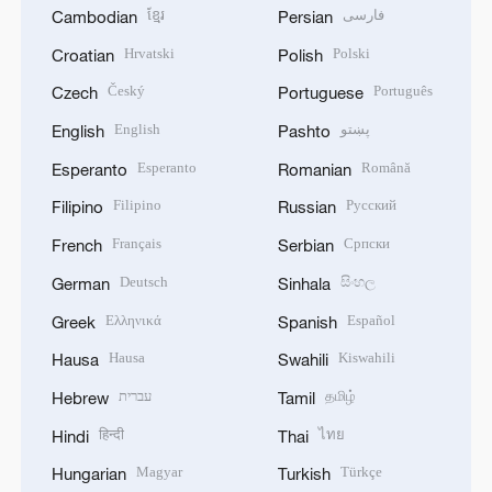
ខ្មែរ
فارسی
Cambodian
Persian
Hrvatski
Polski
Croatian
Polish
Český
Português
Czech
Portuguese
English
پښتو
English
Pashto
Esperanto
Română
Esperanto
Romanian
Filipino
Русский
Filipino
Russian
Français
Српски
French
Serbian
Deutsch
සිංහල
German
Sinhala
Ελληνικά
Español
Greek
Spanish
Hausa
Kiswahili
Hausa
Swahili
עברית
தமிழ்
Hebrew
Tamil
हिन्दी
ไทย
Hindi
Thai
Magyar
Türkçe
Hungarian
Turkish