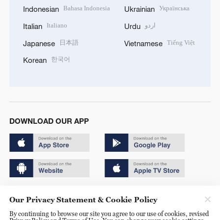
Bahasa Indonesia
Українська
Indonesian
Ukrainian
Italiano
اردو
Italian
Urdu
日本語
Tiếng Việt
Japanese
Vietnamese
한국어
Korean
DOWNLOAD OUR APP
Copyright © 2024 CGTN.
Our Privacy Statement & Cookie Policy
京ICP备20000184号
By continuing to browse our site you agree to our use of cookies, revised