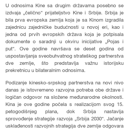
U odnosima Kine sa drugim državama posebno se
izdvaja „čelično“ prijateljstvo Kine i Srbije. Srbija je
bila prva evropska zemlja koja je sa Kinom izgradila
zajednicu zajedničke budućnosti u novoj eri, kao i
jedna od prvih evropskih država koja je potpisala
dokumente o saradnji u okviru inicijative „Pojas i
put“. Ove godine navršava se deset godina od
uspostavljanja sveobuhvatnog strateškog partnerstva
dve zemlje, što predstavlja važnu istorijsku
prekretnicu u bilateralnim odnosima.
Podizanje kinesko-srpskog partnerstva na novi nivo
danas je istovremeno razvojna potreba obe države i
logičan odgovor na složene međunarodne okolnosti.
Kina je ove godine počela s realizacijom svog 15.
petogodišnjeg plana, dok Srbija nastavlja
sprovođenje strategije razvoja „Srbija 2030“. Jačanje
usklađenosti razvojnih strategija dve zemlje odgovara