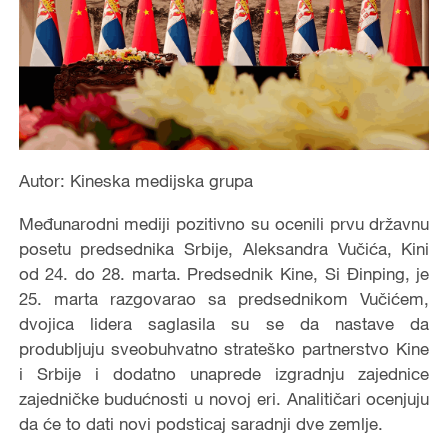
Autor: Kineska medijska grupa
Međunarodni mediji pozitivno su ocenili prvu državnu
posetu predsednika Srbije, Aleksandra Vučića, Kini
od 24. do 28. marta. Predsednik Kine, Si Đinping, je
25. marta razgovarao sa predsednikom Vučićem,
dvojica lidera saglasila su se da nastave da
produbljuju sveobuhvatno strateško partnerstvo Kine
i Srbije i dodatno unaprede izgradnju zajednice
zajedničke budućnosti u novoj eri. Analitičari ocenjuju
da će to dati novi podsticaj saradnji dve zemlje.