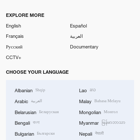
EXPLORE MORE
English
Español
Français
العربية
Русский
Documentary
CCTV+
CHOOSE YOUR LANGUAGE
Shqip
ລາວ
Albanian
Lao
العربية
Bahasa Melayu
Arabic
Malay
Беларуская
Монгол
Belarusian
Mongolian
বাংলা
မြန်မာဘာသာ
Bengali
Myanmar
Български
नेपाली
Bulgarian
Nepali