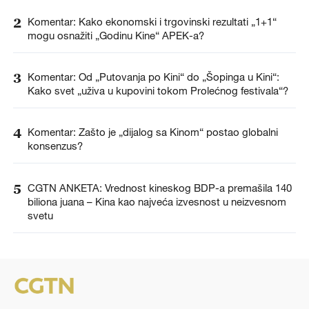
2
Komentar: Kako ekonomski i trgovinski rezultati „1+1“
mogu osnažiti „Godinu Kine“ APEK-a?
3
Komentar: Od „Putovanja po Kini“ do „Šopinga u Kini“:
Kako svet „uživa u kupovini tokom Prolećnog festivala“?
4
Komentar: Zašto je „dijalog sa Kinom“ postao globalni
konsenzus?
5
CGTN ANKETA: Vrednost kineskog BDP-a premašila 140
biliona juana – Kina kao najveća izvesnost u neizvesnom
svetu