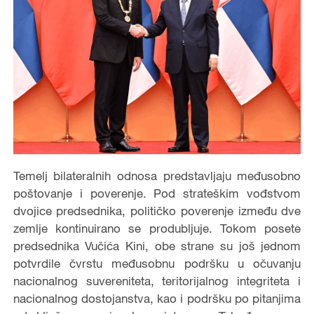
Temelj bilateralnih odnosa predstavljaju međusobno
poštovanje i poverenje. Pod strateškim vođstvom
dvojice predsednika, političko poverenje između dve
zemlje kontinuirano se produbljuje. Tokom posete
predsednika Vučića Kini, obe strane su još jednom
potvrdile čvrstu međusobnu podršku u očuvanju
nacionalnog suvereniteta, teritorijalnog integriteta i
nacionalnog dostojanstva, kao i podršku po pitanjima