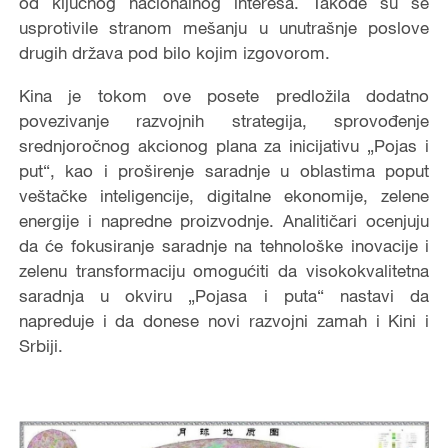
od ključnog nacionalnog interesa. Takođe su se
usprotivile stranom mešanju u unutrašnje poslove
drugih država pod bilo kojim izgovorom.
Kina je tokom ove posete predložila dodatno
povezivanje razvojnih strategija, sprovođenje
srednjoročnog akcionog plana za inicijativu „Pojas i
put“, kao i proširenje saradnje u oblastima poput
veštačke inteligencije, digitalne ekonomije, zelene
energije i napredne proizvodnje. Analitičari ocenjuju
da će fokusiranje saradnje na tehnološke inovacije i
zelenu transformaciju omogućiti da visokokvalitetna
saradnja u okviru „Pojasa i puta“ nastavi da
napreduje i da donese novi razvojni zamah i Kini i
Srbiji.