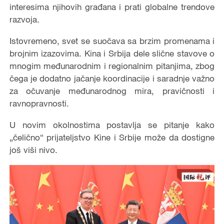
interesima njihovih građana i prati globalne trendove
razvoja.
Istovremeno, svet se suočava sa brzim promenama i
brojnim izazovima. Kina i Srbija dele slične stavove o
mnogim međunarodnim i regionalnim pitanjima, zbog
čega je dodatno jačanje koordinacije i saradnje važno
za očuvanje međunarodnog mira, pravičnosti i
ravnopravnosti.
U novim okolnostima postavlja se pitanje kako
„čelično“ prijateljstvo Kine i Srbije može da dostigne
još viši nivo.