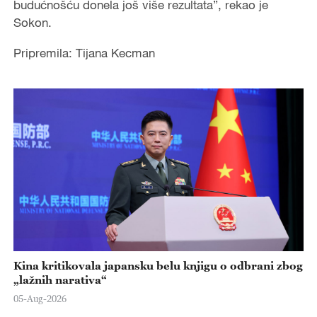
budućnošću donela još više rezultata”, rekao je
Sokon.
Pripremila: Tijana Kecman
Kina kritikovala japansku belu knjigu o odbrani zbog
„lažnih narativa“
05-Aug-2026