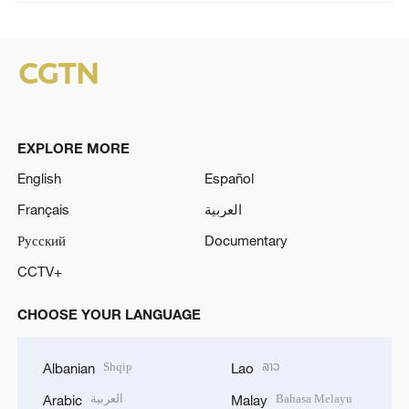
EXPLORE MORE
English
Español
Français
العربية
Русский
Documentary
CCTV+
CHOOSE YOUR LANGUAGE
Shqip
ລາວ
Albanian
Lao
العربية
Bahasa Melayu
Arabic
Malay