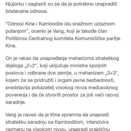
Njujorku i saglasili su se da je potrebno unaprediti
bilateralne odnose.
“Odnosi Kine i Kambodže idu snažnom uzlaznom
putanjom”, ocenio je Vang, koji je takođe član
Politbiroa Centralnog komiteta Komunističke partije
Kine.
On je rekao da unapređenje mehanizma strateškog
dijaloga „2+2“, koji uključuje ministre spoljnih
poslova i odbrane dve zemlje, u mehanizam „3+3“,
kojem će se pridružiti i organi javne bezbednosti,
predstavlja pokazatelj visokog nivoa međusobnog
poverenja i da će otvoriti prostor za još veći razvoj
saradnje.
Vang je naveo da je Kina spremna da unapredi
stratešku saradnju sa Kambodžom, intenzivira
razmenu na visokom nivou, unapredi praktičnu