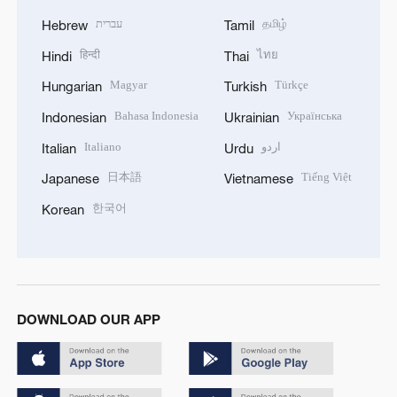
עברית
தமிழ்
Hebrew
Tamil
हिन्दी
ไทย
Hindi
Thai
Magyar
Türkçe
Hungarian
Turkish
Bahasa Indonesia
Українська
Indonesian
Ukrainian
Italiano
اردو
Italian
Urdu
日本語
Tiếng Việt
Japanese
Vietnamese
한국어
Korean
DOWNLOAD OUR APP