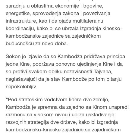
saradnju u oblastima ekonomije i trgovine,
energetike, sprovođenja zakona i povezivanja
infrastrukture, kao i da ojača multilateralnu
koordinaciju, kako bi se ubrzala izgradnja kinesko-
kambodžanske zajednice sa zajedničkom
budućnošću za novo doba.
Sokon je izjavio da se Kambodža pridržava principa
jedne Kine, podržava ponovno ujedinjenje Kine i da
se protivi svakom obliku nezavisnosti Tajvana,
naglašavajući da je stav Kambodže po tom pitanju
nepokolebljiv.
“Pod strateškim vođstvom lidera dve zemlje,
Kambodža je spremna da zajedno sa Kinom unapredi
razmenu na visokom nivou i ubrza usklađivanje
razvojnih strategija dve države, kako bi izgradnja
kambodžansko-kineske zajednice sa zajedničkom