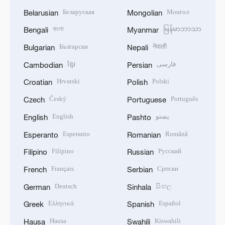
Беларуская
Монгол
Belarusian
Mongolian
বাংলা
မြန်မာဘာသာ
Bengali
Myanmar
Български
नेपाली
Bulgarian
Nepali
ខ្មែរ
فارسی
Cambodian
Persian
Hrvatski
Polski
Croatian
Polish
Český
Português
Czech
Portuguese
English
پښتو
English
Pashto
Esperanto
Română
Esperanto
Romanian
Filipino
Русский
Filipino
Russian
Français
Српски
French
Serbian
Deutsch
සිංහල
German
Sinhala
Ελληνικά
Español
Greek
Spanish
Hausa
Kiswahili
Hausa
Swahili