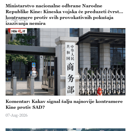
Ministarstvo nacionalne odbrane Narodne
Republike Kine: Kineska vojska će preduzeti čvrste
kontramere protiv svih provokativnih pokušaja
07-Aug-2026
izazivanja nemira
Komentar: Kakav signal šalju najnovije kontramere
Kine protiv SAD?
07-Aug-2026