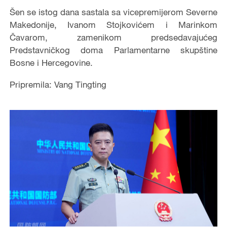
Šen se istog dana sastala sa vicepremijerom Severne
Makedonije, Ivanom Stojkovićem i Marinkom
Čavarom, zamenikom predsedavajućeg
Predstavničkog doma Parlamentarne skupštine
Bosne i Hercegovine.
Pripremila: Vang Tingting