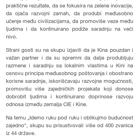
praktične rezultate, da se fokusira na zelene inovacije,
da ojača razvojni zamah, da produbi međusobno
učenje među civilizacijama, da promoviše veze među
ljudima i da kontinuirano podiže saradnju na veći
nivo.
Strani gosti su na skupu izjavili da je Kina pouzdan i
važan partner i da su spremni da dalje produbljuju
razmene i saradnju sa lokalnim vlastima u Kini na
osnovu principa međusobnog poštovanja i obostrano
korisne saradnje, iskorišćavaju razvojne mogućnosti,
promovišu više zajedničkih projekata koji donose
dobrobit ljudima i kontinuirano doprinose razvoju
odnosa između zemalja CIE i Kine.
Na temu „Idemo ruku pod ruku i oblikujmo budućnost
zajedno“, skupu su prisustvovali više od 400 zvanica
iz 44 države.