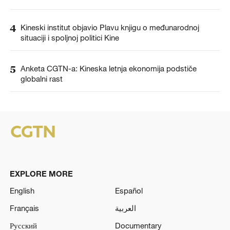
4
Kineski institut objavio Plavu knjigu o međunarodnoj
situaciji i spoljnoj politici Kine
5
Anketa CGTN-a: Kineska letnja ekonomija podstiče
globalni rast
EXPLORE MORE
English
Español
Français
العربية
Русский
Documentary