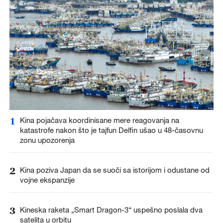
1
Kina pojačava koordinisane mere reagovanja na
katastrofe nakon što je tajfun Delfin ušao u 48-časovnu
zonu upozorenja
2
Kina poziva Japan da se suoči sa istorijom i odustane od
vojne ekspanzije
3
Kineska raketa „Smart Dragon-3“ uspešno poslala dva
satelita u orbitu