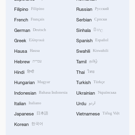
Filipino
Русский
Filipino
Russian
Français
Српски
French
Serbian
Deutsch
සිංහල
German
Sinhala
Ελληνικά
Español
Greek
Spanish
Hausa
Kiswahili
Hausa
Swahili
עברית
தமிழ்
Hebrew
Tamil
हिन्दी
ไทย
Hindi
Thai
Magyar
Türkçe
Hungarian
Turkish
Bahasa Indonesia
Українська
Indonesian
Ukrainian
Italiano
اردو
Italian
Urdu
日本語
Tiếng Việt
Japanese
Vietnamese
한국어
Korean