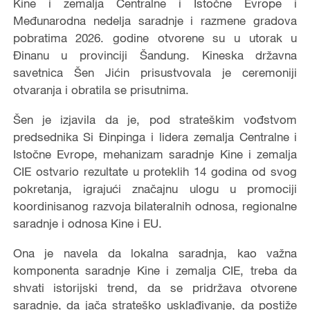
Kine i zemalja Centralne i Istočne Evrope i
Međunarodna nedelja saradnje i razmene gradova
pobratima 2026. godine otvorene su u utorak u
Đinanu u provinciji Šandung. Kineska državna
savetnica Šen Jićin prisustvovala je ceremoniji
otvaranja i obratila se prisutnima.
Šen je izjavila da je, pod strateškim vođstvom
predsednika Si Đinpinga i lidera zemalja Centralne i
Istočne Evrope, mehanizam saradnje Kine i zemalja
CIE ostvario rezultate u proteklih 14 godina od svog
pokretanja, igrajući značajnu ulogu u promociji
koordinisanog razvoja bilateralnih odnosa, regionalne
saradnje i odnosa Kine i EU.
Ona je navela da lokalna saradnja, kao važna
komponenta saradnje Kine i zemalja CIE, treba da
shvati istorijski trend, da se pridržava otvorene
saradnje, da jača strateško usklađivanje, da postiže