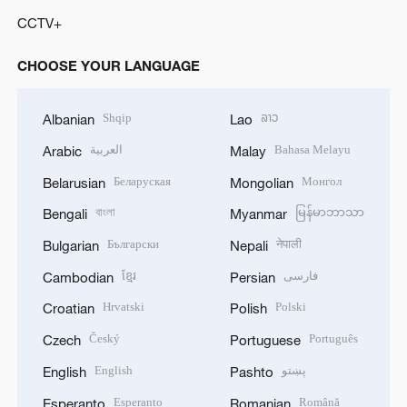
CCTV+
CHOOSE YOUR LANGUAGE
Shqip
ລາວ
Albanian
Lao
العربية
Bahasa Melayu
Arabic
Malay
Беларуская
Монгол
Belarusian
Mongolian
বাংলা
မြန်မာဘာသာ
Bengali
Myanmar
Български
नेपाली
Bulgarian
Nepali
ខ្មែរ
فارسی
Cambodian
Persian
Hrvatski
Polski
Croatian
Polish
Český
Português
Czech
Portuguese
English
پښتو
English
Pashto
Esperanto
Română
Esperanto
Romanian