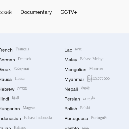
сский
Documentary
CCTV+
French
Français
Lao
ລາວ
German
Deutsch
Malay
Bahasa Melayu
Greek
Ελληνικά
Mongolian
Монгол
Hausa
Hausa
Myanmar
မြန်မာဘာသာ
Hebrew
עברית
Nepali
नेपाली
Hindi
हिन्दी
Persian
فارسی
Hungarian
Magyar
Polish
Polski
Indonesian
Bahasa Indonesia
Portuguese
Português
Italian
Italiano
Pashto
پښتو