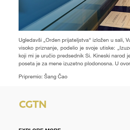
Ugledavši „Orden prijateljstva“ izložen u sali, 
visoko priznanje, podelio je svoje utiske: „Izu
koji mi je uručio predsednik Si. Kineski naro
poseta je za mene izuzetno plodonosna. U ovo
Pripremio: Šang Čao