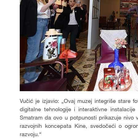
Vučić je izjavio: „Ovaj muzej integriše stare fo
digitalne tehnologije i interaktivne instalacije
Smatram da ovo u potpunosti prikazuje nivo vis
razvojnih koncepata Kine, svedočeći o ogro
razvoju.“