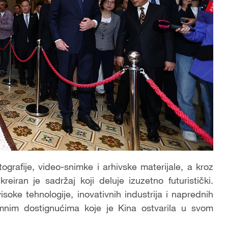
tografije, video-snimke i arhivske materijale, a kroz
 kreiran je sadržaj koji deluje izuzetno futuristički.
oke tehnologije, inovativnih industrija i naprednih
mnim dostignućima koje je Kina ostvarila u svom