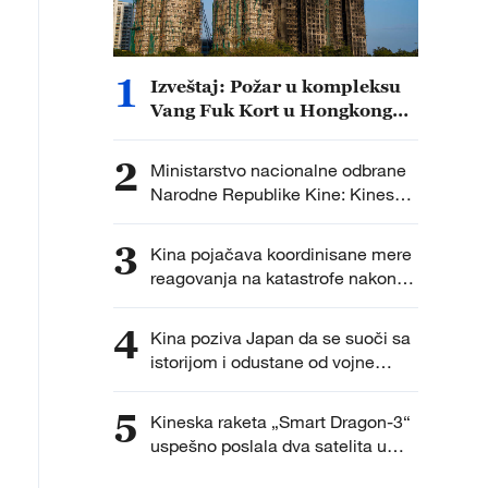
1
Izveštaj: Požar u kompleksu
Vang Fuk Kort u Hongkongu
verovatno izazvao opušak
cigarete
2
Ministarstvo nacionalne odbrane
Narodne Republike Kine: Kineska
vojska će preduzeti čvrste
kontramere protiv svih
3
Kina pojačava koordinisane mere
provokativnih pokušaja izazivanja
reagovanja na katastrofe nakon
nemira
što je tajfun Delfin ušao u 48-
časovnu zonu upozorenja
4
Kina poziva Japan da se suoči sa
istorijom i odustane od vojne
ekspanzije
5
Kineska raketa „Smart Dragon-3“
uspešno poslala dva satelita u
orbitu