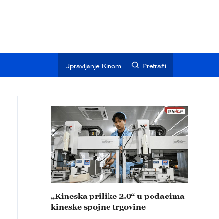
Upravljanje Kinom
Pretraži
„Kineska prilike 2.0“ u podacima
kineske spojne trgovine