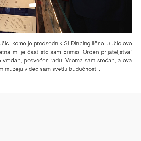
Vučić, kome je predsednik Si Đinping lično uručio ovo
zetna mi je čast što sam primio 'Orden prijateljstva'
d je vredan, posvećen radu. Veoma sam srećan, a ova
m muzeju video sam svetlu budućnost“.