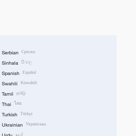
Serbian
Српски
Sinhala
සිංහල
Spanish
Español
Swahili
Kiswahili
Tamil
தமிழ்
Thai
ไทย
Turkish
Türkçe
Ukrainian
Українська
Urdu
اردو