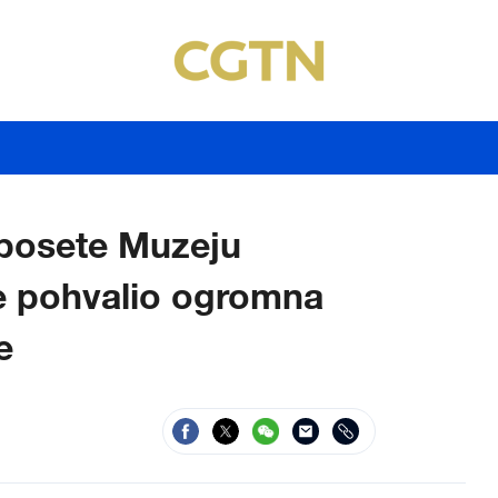
posete Muzeju
ne pohvalio ogromna
e