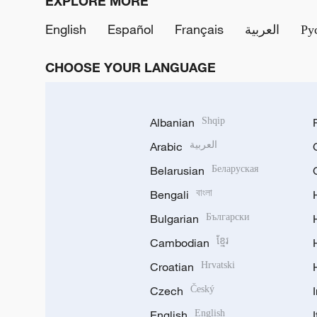
EXPLORE MORE
English
Español
Français
العربية
Ру
CHOOSE YOUR LANGUAGE
Albanian
Shqip
Arabic
العربية
Belarusian
Беларуская
Bengali
বাংলা
Bulgarian
Български
Cambodian
ខ្មែរ
Croatian
Hrvatski
Czech
Český
English
English