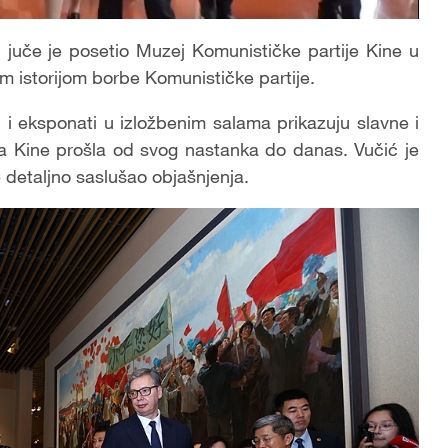
 juče je posetio Muzej Komunističke partije Kine u
m istorijom borbe Komunističke partije.
si i eksponati u izložbenim salama prikazuju slavne i
ija Kine prošla od svog nastanka do danas. Vučić je
 detaljno saslušao objašnjenja.