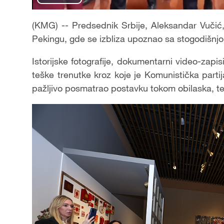
Play
Video
(KMG) -- Predsednik Srbije, Aleksandar Vučić,
Pekingu, gde se izbliza upoznao sa stogodišnjo
Istorijske fotografije, dokumentarni video-zapi
teške trenutke kroz koje je Komunistička part
pažljivo posmatrao postavku tokom obilaska, te