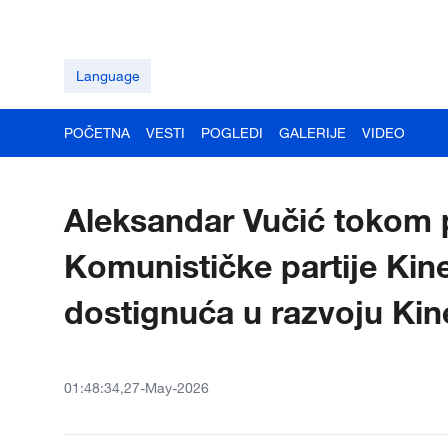
Language
POČETNA
VESTI
POGLEDI
GALERIJE
VIDEO
Aleksandar Vučić tokom 
Komunističke partije Ki
dostignuća u razvoju Kin
01:48:34,27-May-2026