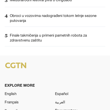
3
4
Obroci u vozovima nadograđeni tokom letnje sezone
putovanja
5
Finale takmičenja u primeni pametnih robota za
zdravstvenu zaštitu
EXPLORE MORE
English
Español
Français
العربية