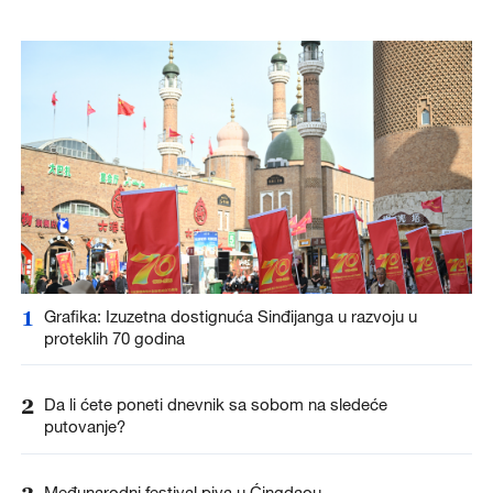
1
Grafika: Izuzetna dostignuća Sinđijanga u razvoju u
proteklih 70 godina
2
Da li ćete poneti dnevnik sa sobom na sledeće
putovanje?
Međunarodni festival piva u Ćingdaou