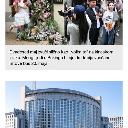
Dvadeseti maj zvuči slično kao „volim te“ na kineskom
jeziku. Mnogi ljudi u Pekingu biraju da dobiju venčane
listove baš 20. maja.