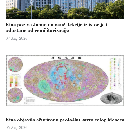
Kina poziva Japan da nauči lekcije iz istorije i
odustane od remilitarizacije
07-Aug-2026
Kina objavila ažuriranu geološku kartu celog Meseca
06-Aug-2026