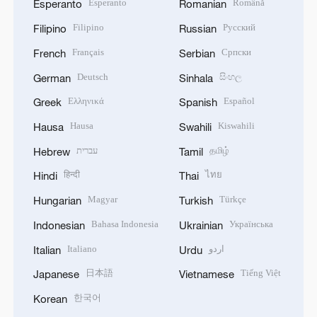
Esperanto
Română
Esperanto
Romanian
Filipino
Русский
Filipino
Russian
Français
Српски
French
Serbian
Deutsch
සිංහල
German
Sinhala
Ελληνικά
Español
Greek
Spanish
Hausa
Kiswahili
Hausa
Swahili
עברית
தமிழ்
Hebrew
Tamil
हिन्दी
ไทย
Hindi
Thai
Magyar
Türkçe
Hungarian
Turkish
Bahasa Indonesia
Українська
Indonesian
Ukrainian
Italiano
اردو
Italian
Urdu
日本語
Tiếng Việt
Japanese
Vietnamese
한국어
Korean