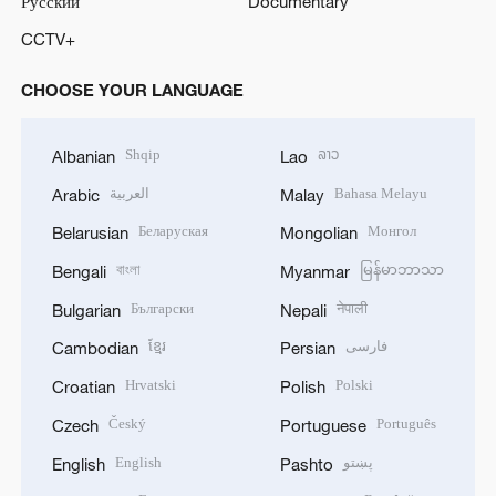
Русский
Documentary
CCTV+
CHOOSE YOUR LANGUAGE
Shqip
ລາວ
Albanian
Lao
العربية
Bahasa Melayu
Arabic
Malay
Беларуская
Монгол
Belarusian
Mongolian
বাংলা
မြန်မာဘာသာ
Bengali
Myanmar
Български
नेपाली
Bulgarian
Nepali
ខ្មែរ
فارسی
Cambodian
Persian
Hrvatski
Polski
Croatian
Polish
Český
Português
Czech
Portuguese
English
پښتو
English
Pashto