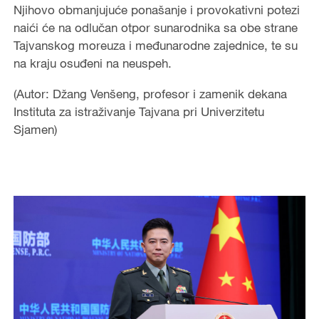
Njihovo obmanjujuće ponašanje i provokativni potezi
naići će na odlučan otpor sunarodnika sa obe strane
Tajvanskog moreuza i međunarodne zajednice, te su
na kraju osuđeni na neuspeh.
(Autor: Džang Venšeng, profesor i zamenik dekana
Instituta za istraživanje Tajvana pri Univerzitetu
Sjamen)