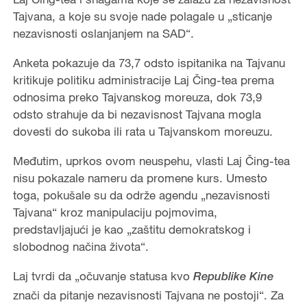
Tajvana, a koje su svoje nade polagale u „sticanje
nezavisnosti oslanjanjem na SAD“.
Anketa pokazuje da 73,7 odsto ispitanika na Tajvanu
kritikuje politiku administracije Laj Čing-tea prema
odnosima preko Tajvanskog moreuza, dok 73,9
odsto strahuje da bi nezavisnost Tajvana mogla
dovesti do sukoba ili rata u Tajvanskom moreuzu.
Međutim, uprkos ovom neuspehu, vlasti Laj Čing-tea
nisu pokazale nameru da promene kurs. Umesto
toga, pokušale su da održe agendu „nezavisnosti
Tajvana“ kroz manipulaciju pojmovima,
predstavljajući je kao „zaštitu demokratskog i
slobodnog načina života“.
Laj tvrdi da „očuvanje statusa kvo
Republike Kine
znači da pitanje nezavisnosti Tajvana ne postoji“. Za