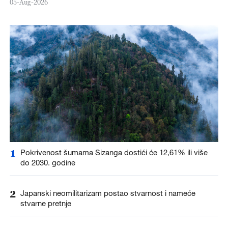
05-Aug-2026
1
Pokrivenost šumama Sizanga dostići će 12,61% ili više
do 2030. godine
2
Japanski neomilitarizam postao stvarnost i nameće
stvarne pretnje