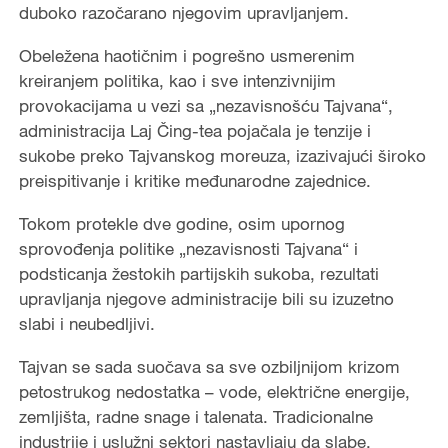
duboko razočarano njegovim upravljanjem.
Obeležena haotičnim i pogrešno usmerenim
kreiranjem politika, kao i sve intenzivnijim
provokacijama u vezi sa „nezavisnošću Tajvana“,
administracija Laj Čing-tea pojačala je tenzije i
sukobe preko Tajvanskog moreuza, izazivajući široko
preispitivanje i kritike međunarodne zajednice.
Tokom protekle dve godine, osim upornog
sprovođenja politike „nezavisnosti Tajvana“ i
podsticanja žestokih partijskih sukoba, rezultati
upravljanja njegove administracije bili su izuzetno
slabi i neubedljivi.
Tajvan se sada suočava sa sve ozbiljnijom krizom
petostrukog nedostatka – vode, električne energije,
zemljišta, radne snage i talenata. Tradicionalne
industrije i uslužni sektori nastavljaju da slabe,