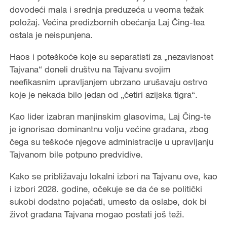
dovodeći mala i srednja preduzeća u veoma težak
položaj. Većina predizbornih obećanja Laj Čing-tea
ostala je neispunjena.
Haos i poteškoće koje su separatisti za „nezavisnost
Tajvana“ doneli društvu na Tajvanu svojim
neefikasnim upravljanjem ubrzano urušavaju ostrvo
koje je nekada bilo jedan od „četiri azijska tigra“.
Kao lider izabran manjinskim glasovima, Laj Čing-te
je ignorisao dominantnu volju većine građana, zbog
čega su teškoće njegove administracije u upravljanju
Tajvanom bile potpuno predvidive.
Kako se približavaju lokalni izbori na Tajvanu ove, kao
i izbori 2028. godine, očekuje se da će se politički
sukobi dodatno pojačati, umesto da oslabe, dok bi
život građana Tajvana mogao postati još teži.