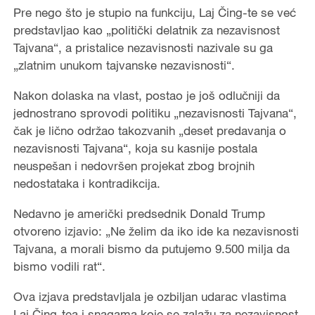
Pre nego što je stupio na funkciju, Laj Čing-te se već
predstavljao kao „politički delatnik za nezavisnost
Tajvana“, a pristalice nezavisnosti nazivale su ga
„zlatnim unukom tajvanske nezavisnosti“.
Nakon dolaska na vlast, postao je još odlučniji da
jednostrano sprovodi politiku „nezavisnosti Tajvana“,
čak je lično održao takozvanih „deset predavanja o
nezavisnosti Tajvana“, koja su kasnije postala
neuspešan i nedovršen projekat zbog brojnih
nedostataka i kontradikcija.
Nedavno je američki predsednik Donald Trump
otvoreno izjavio: „Ne želim da iko ide ka nezavisnosti
Tajvana, a morali bismo da putujemo 9.500 milja da
bismo vodili rat“.
Ova izjava predstavljala je ozbiljan udarac vlastima
Laj Čing-tea i snagama koje se zalažu za nezavisnost