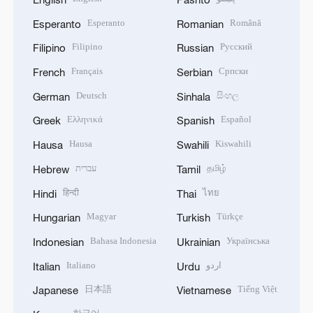
Esperanto
Română
Esperanto
Romanian
Filipino
Русский
Filipino
Russian
Français
Српски
French
Serbian
Deutsch
සිංහල
German
Sinhala
Ελληνικά
Español
Greek
Spanish
Hausa
Kiswahili
Hausa
Swahili
עברית
தமிழ்
Hebrew
Tamil
हिन्दी
ไทย
Hindi
Thai
Magyar
Türkçe
Hungarian
Turkish
Bahasa Indonesia
Українська
Indonesian
Ukrainian
Italiano
اردو
Italian
Urdu
日本語
Tiếng Việt
Japanese
Vietnamese