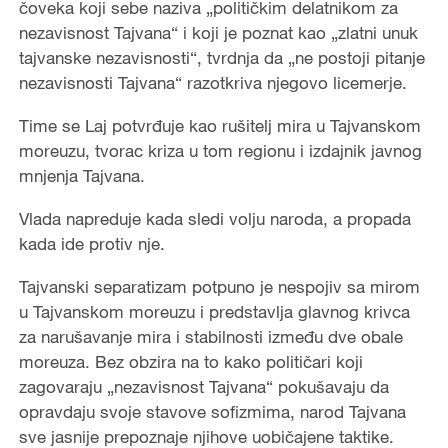
čoveka koji sebe naziva „političkim delatnikom za
nezavisnost Tajvana“ i koji je poznat kao „zlatni unuk
tajvanske nezavisnosti“, tvrdnja da „ne postoji pitanje
nezavisnosti Tajvana“ razotkriva njegovo licemerje.
Time se Laj potvrđuje kao rušitelj mira u Tajvanskom
moreuzu, tvorac kriza u tom regionu i izdajnik javnog
mnjenja Tajvana.
Vlada napreduje kada sledi volju naroda, a propada
kada ide protiv nje.
Tajvanski separatizam potpuno je nespojiv sa mirom
u Tajvanskom moreuzu i predstavlja glavnog krivca
za narušavanje mira i stabilnosti između dve obale
moreuza. Bez obzira na to kako političari koji
zagovaraju „nezavisnost Tajvana“ pokušavaju da
opravdaju svoje stavove sofizmima, narod Tajvana
sve jasnije prepoznaje njihove uobičajene taktike.