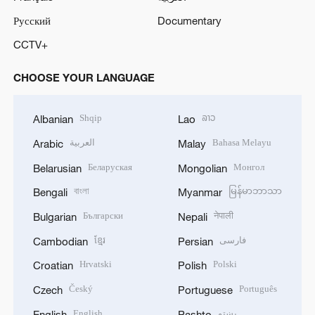
Русский
Documentary
CCTV+
CHOOSE YOUR LANGUAGE
Shqip
ລາວ
Albanian
Lao
العربية
Bahasa Melayu
Arabic
Malay
Беларуская
Монгол
Belarusian
Mongolian
বাংলা
မြန်မာဘာသာ
Bengali
Myanmar
Български
नेपाली
Bulgarian
Nepali
ខ្មែរ
فارسی
Cambodian
Persian
Hrvatski
Polski
Croatian
Polish
Český
Português
Czech
Portuguese
English
پښتو
English
Pashto