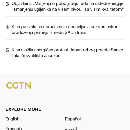
3
Objavljena „Mišljenja o poboljšanju rada na uštedi energije
i smanjenju ugljenika na višem nivou i sa višim kvalitetom“
4
Kina pozvala na sprečavanje obnavljanja sukoba nakon
produženja primirja između SAD i Irana
5
Kina uložila energičan protest Japanu zbog posete Sanae
Takaiči svetilištu Jasukuni
EXPLORE MORE
English
Español
Français
العربية