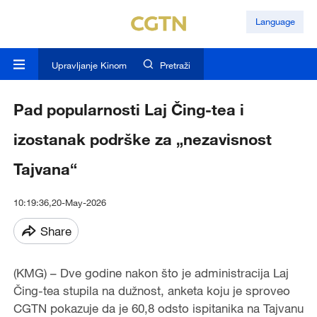
Language
Upravljanje Kinom
Pretraži
Pad popularnosti Laj Čing-tea i
izostanak podrške za „nezavisnost
Tajvana“
10:19:36,20-May-2026
Share
(KMG) – Dve godine nakon što je administracija Laj
Čing-tea stupila na dužnost, anketa koju je sproveo
CGTN pokazuje da je 60,8 odsto ispitanika na Tajvanu