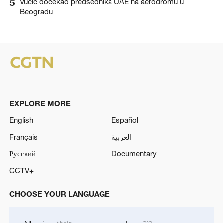
5
Vučić dočekao predsednika UAE na aerodromu u
Beogradu
EXPLORE MORE
English
Español
Français
العربية
Русский
Documentary
CCTV+
CHOOSE YOUR LANGUAGE
Shqip
ລາວ