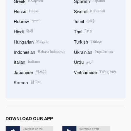
Ελληνικά
Español
Greek
Spanish
Hausa
Kiswahili
Hausa
Swahili
עברית
தமிழ்
Hebrew
Tamil
हिन्दी
ไทย
Hindi
Thai
Magyar
Türkçe
Hungarian
Turkish
Bahasa Indonesia
Українська
Indonesian
Ukrainian
Italiano
اردو
Italian
Urdu
日本語
Tiếng Việt
Japanese
Vietnamese
한국어
Korean
DOWNLOAD OUR APP