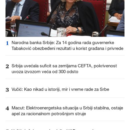
1
Narodna banka Srbije: Za 14 godina rada guvernerke
Tabaković obezbeđeni rezultati u korist građana i privrede
2
Srbija uvećala suficit sa zemljama CEFTA, pokrivenost
uvoza izvozom veća od 300 odsto
3
Vučić: Kao nikad u istoriji, mir i vreme rade za Srbe
4
Macut: Elektroenergetska situacija u Srbiji stabilna, ostaje
apel za racionalnom potrošnjom struje