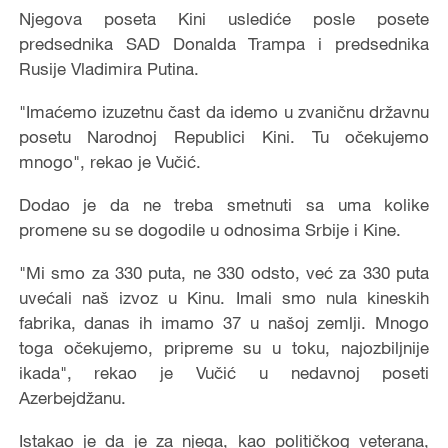
Njegova poseta Kini uslediće posle posete
predsednika SAD Donalda Trampa i predsednika
Rusije Vladimira Putina.
"Imaćemo izuzetnu čast da idemo u zvaničnu državnu
posetu Narodnoj Republici Kini. Tu očekujemo
mnogo", rekao je Vučić.
Dodao je da ne treba smetnuti sa uma kolike
promene su se dogodile u odnosima Srbije i Kine.
"Mi smo za 330 puta, ne 330 odsto, već za 330 puta
uvećali naš izvoz u Kinu. Imali smo nula kineskih
fabrika, danas ih imamo 37 u našoj zemlji. Mnogo
toga očekujemo, pripreme su u toku, najozbiljnije
ikada", rekao je Vučić u nedavnoj poseti
Azerbejdžanu.
Istakao je da je za njega, kao političkog veterana,