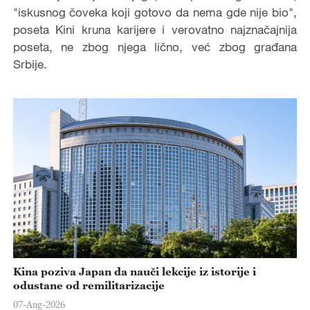
"iskusnog čoveka koji gotovo da nema gde nije bio",
poseta Kini kruna karijere i verovatno najznačajnija
poseta, ne zbog njega lično, već zbog građana
Srbije.
Kina poziva Japan da nauči lekcije iz istorije i
odustane od remilitarizacije
07-Aug-2026