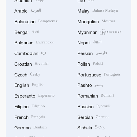
Albanian
Lao
العربية
Bahasa Melayu
Arabic
Malay
Беларуская
Монгол
Belarusian
Mongolian
বাংলা
မြန်မာဘာသာ
Bengali
Myanmar
Български
नेपाली
Bulgarian
Nepali
ខ្មែរ
فارسی
Cambodian
Persian
Hrvatski
Polski
Croatian
Polish
Český
Português
Czech
Portuguese
English
پښتو
English
Pashto
Esperanto
Română
Esperanto
Romanian
Filipino
Русский
Filipino
Russian
Français
Српски
French
Serbian
Deutsch
සිංහල
German
Sinhala