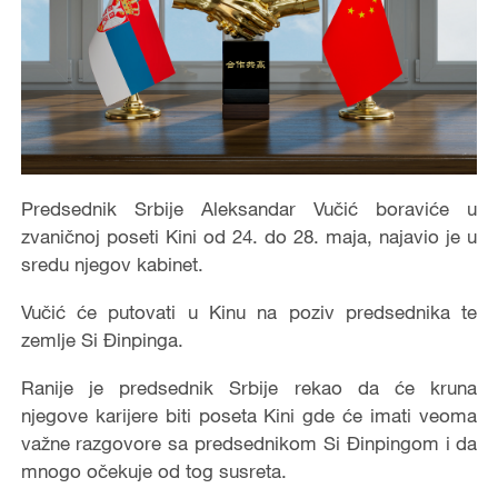
Predsednik Srbije Aleksandar Vučić
boraviće u
zvaničnoj poseti Kini od 24. do 28. maja,
najavio je u
sredu njegov kabinet.
Vučić će putovati u Kinu na poziv predsednika te
zemlje Si Đinpinga.
Ranije je predsednik Srbije rekao da će kruna
njegove karijere biti poseta Kini gde će imati veoma
važne razgovore sa predsednikom Si Đinpingom i da
mnogo očekuje od tog susreta.