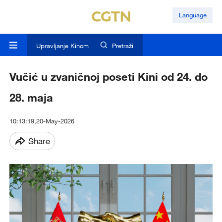
Language
Upravljanje Kinom
Pretraži
Vučić u zvaničnoj poseti Kini od 24. do
28. maja
10:13:19,20-May-2026
Share