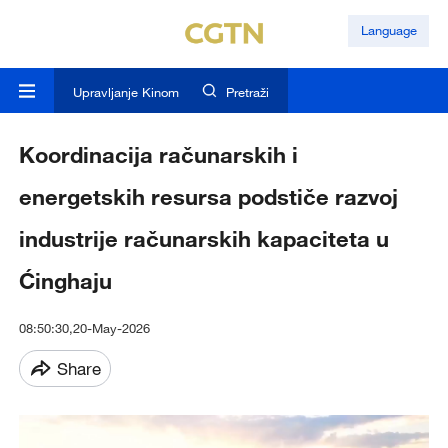
Language
Upravljanje Kinom
Pretraži
Koordinacija računarskih i
energetskih resursa podstiče razvoj
industrije računarskih kapaciteta u
Ćinghaju
08:50:30,20-May-2026
Share