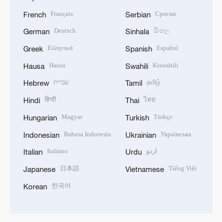
Français
Српски
French
Serbian
Deutsch
සිංහල
German
Sinhala
Ελληνικά
Español
Greek
Spanish
Hausa
Kiswahili
Hausa
Swahili
עברית
தமிழ்
Hebrew
Tamil
हिन्दी
ไทย
Hindi
Thai
Magyar
Türkçe
Hungarian
Turkish
Bahasa Indonesia
Українська
Indonesian
Ukrainian
Italiano
اردو
Italian
Urdu
日本語
Tiếng Việt
Japanese
Vietnamese
한국어
Korean