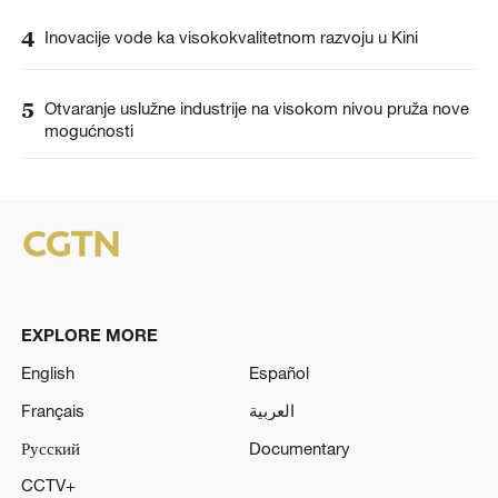
4
Inovacije vode ka visokokvalitetnom razvoju u Kini
5
Otvaranje uslužne industrije na visokom nivou pruža nove
mogućnosti
EXPLORE MORE
English
Español
Français
العربية
Русский
Documentary
CCTV+