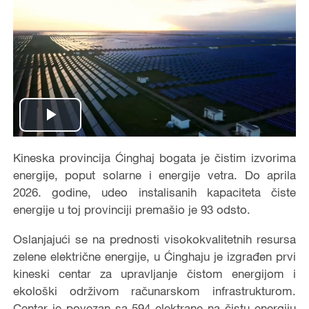
Play
Video
Kineska provincija Ćinghaj bogata je čistim izvorima
energije, poput solarne i energije vetra. Do aprila
2026. godine, udeo instalisanih kapaciteta čiste
energije u toj provinciji premašio je 93 odsto.
Oslanjajući se na prednosti visokokvalitetnih resursa
zelene električne energije, u Ćinghaju je izgrađen prvi
kineski centar za upravljanje čistom energijom i
ekološki održivom računarskom infrastrukturom.
Centar je povezan sa 594 elektrane na čistu energiju