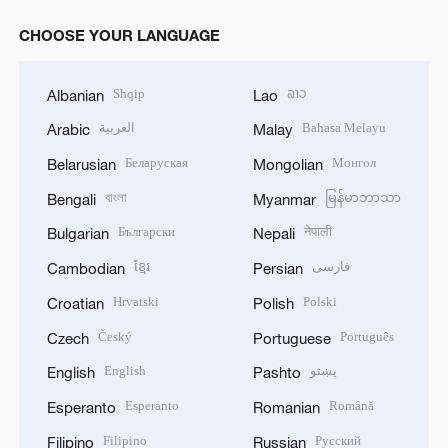
CHOOSE YOUR LANGUAGE
Shqip
ລາວ
Albanian
Lao
العربية
Bahasa Melayu
Arabic
Malay
Беларуская
Монгол
Belarusian
Mongolian
বাংলা
မြန်မာဘာသာ
Bengali
Myanmar
Български
नेपाली
Bulgarian
Nepali
ខ្មែរ
فارسی
Cambodian
Persian
Hrvatski
Polski
Croatian
Polish
Český
Português
Czech
Portuguese
English
پښتو
English
Pashto
Esperanto
Română
Esperanto
Romanian
Filipino
Русский
Filipino
Russian