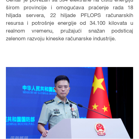
širom provincije i omogućava praćenje rada 18
hiljada servera, 22 hiljade PFLOPS računarskih
resursa i potrošnje energije od 34.100 kilovata u
realnom vremenu, pružajući snažan podsticaj
zelenom razvoju kineske računarske industrije.