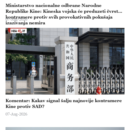
Ministarstvo nacionalne odbrane Narodne
Republike Kine: Kineska vojska će preduzeti čvrste
kontramere protiv svih provokativnih pokušaja
07-Aug-2026
izazivanja nemira
Komentar: Kakav signal šalju najnovije kontramere
Kine protiv SAD?
07-Aug-2026