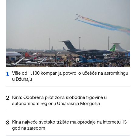
1
Više od 1.100 kompanija potvrdilo učešće na aeromitingu
u Džuhaju
2
Kina: Odobrena pilot zona slobodne trgovine u
autonomnom regionu Unutrašnja Mongolija
3
Kina najveće svetsko tržište maloprodaje na internetu 13
godina zaredom