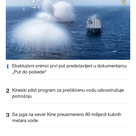
1
Ekskluzivni snimci prvi put predstavljeni u dokumentarcu
„Put do pobede“
2
Kineski pilot program za prečišćenu vodu udvostručuje
potrošnju
3
Sa juga na sever Kine preusmereno 80 milijardi kubnih
metara vode