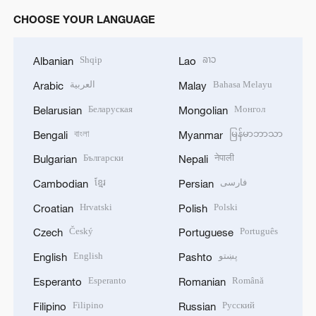
CHOOSE YOUR LANGUAGE
Shqip
ລາວ
Albanian
Lao
العربية
Bahasa Melayu
Arabic
Malay
Беларуская
Монгол
Belarusian
Mongolian
বাংলা
မြန်မာဘာသာ
Bengali
Myanmar
Български
नेपाली
Bulgarian
Nepali
ខ្មែរ
فارسی
Cambodian
Persian
Hrvatski
Polski
Croatian
Polish
Český
Português
Czech
Portuguese
English
پښتو
English
Pashto
Esperanto
Română
Esperanto
Romanian
Filipino
Русский
Filipino
Russian