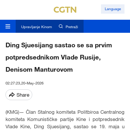
Language
Upravljanje Kinom
Pretraži
Ding Sjuesijang sastao se sa prvim
potpredsednikom Vlade Rusije,
Denisom Manturovom
02:27:23,20-May-2026
Share
(KMG)— Član Stalnog komiteta Politbiroa Centralnog
komiteta Komunističke partije Kine i potpredsednik
Vlade Kine, Ding Sjuesijang, sastao se 19. maja u