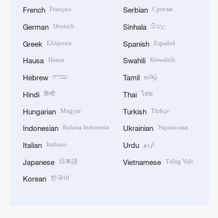
Français
Српски
French
Serbian
Deutsch
සිංහල
German
Sinhala
Ελληνικά
Español
Greek
Spanish
Hausa
Kiswahili
Hausa
Swahili
עברית
தமிழ்
Hebrew
Tamil
हिन्दी
ไทย
Hindi
Thai
Magyar
Türkçe
Hungarian
Turkish
Bahasa Indonesia
Українська
Indonesian
Ukrainian
Italiano
اردو
Italian
Urdu
日本語
Tiếng Việt
Japanese
Vietnamese
한국어
Korean