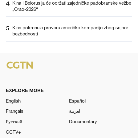
4
Kina i Belorusija će održati zajedničke padobranske vežbe
„Orao-2026“
5
Kina pokrenula proveru američke kompanije zbog sajber-
bezbednosti
EXPLORE MORE
English
Español
Français
العربية
Русский
Documentary
CCTV+