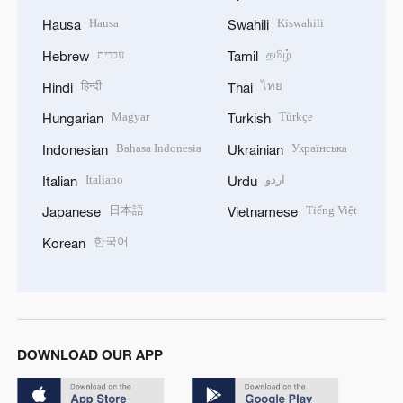
Hausa
Kiswahili
Hausa
Swahili
עברית
தமிழ்
Hebrew
Tamil
हिन्दी
ไทย
Hindi
Thai
Magyar
Türkçe
Hungarian
Turkish
Bahasa Indonesia
Українська
Indonesian
Ukrainian
Italiano
اردو
Italian
Urdu
日本語
Tiếng Việt
Japanese
Vietnamese
한국어
Korean
DOWNLOAD OUR APP