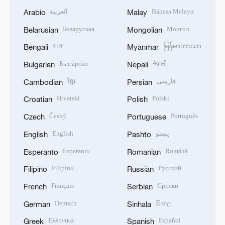
العربية
Bahasa Melayu
Arabic
Malay
Беларуская
Монгол
Belarusian
Mongolian
বাংলা
မြန်မာဘာသာ
Bengali
Myanmar
Български
नेपाली
Bulgarian
Nepali
ខ្មែរ
فارسی
Cambodian
Persian
Hrvatski
Polski
Croatian
Polish
Český
Português
Czech
Portuguese
English
پښتو
English
Pashto
Esperanto
Română
Esperanto
Romanian
Filipino
Русский
Filipino
Russian
Français
Српски
French
Serbian
Deutsch
සිංහල
German
Sinhala
Ελληνικά
Español
Greek
Spanish