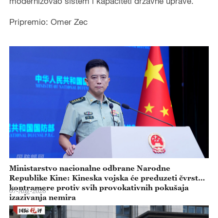
modernizovao sistem i kapaciteti državne uprave.
Pripremio: Omer Zec
Ministarstvo nacionalne odbrane Narodne
Republike Kine: Kineska vojska će preduzeti čvrste
kontramere protiv svih provokativnih pokušaja
07-Aug-2026
izazivanja nemira