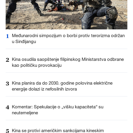
1
Međunarodni simpozijum o borbi protiv terorizma održan
u Sinđijangu
2
Kina osudila saopštenje filipinskog Ministarstva odbrane
kao političku provokaciju
3
Kina planira da do 2030. godine polovina električne
energije dolazi iz nefosilnih izvora
4
Komentar: Spekulacije o „višku kapaciteta“ su
neutemeljene
5
Kina se protivi američkim sankcijama kineskim