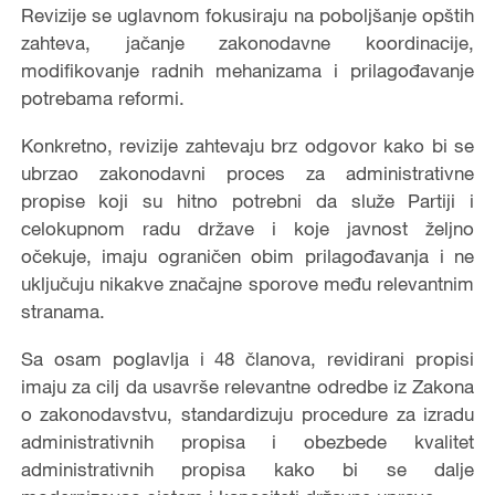
Revizije se uglavnom fokusiraju na poboljšanje opštih
zahteva, jačanje zakonodavne koordinacije,
modifikovanje radnih mehanizama i prilagođavanje
potrebama reformi.
Konkretno, revizije zahtevaju brz odgovor kako bi se
ubrzao zakonodavni proces za administrativne
propise koji su hitno potrebni da služe Partiji i
celokupnom radu države i koje javnost željno
očekuje, imaju ograničen obim prilagođavanja i ne
uključuju nikakve značajne sporove među relevantnim
stranama.
Sa osam poglavlja i 48 članova, revidirani propisi
imaju za cilj da usavrše relevantne odredbe iz Zakona
o zakonodavstvu, standardizuju procedure za izradu
administrativnih propisa i obezbede kvalitet
administrativnih propisa kako bi se dalje