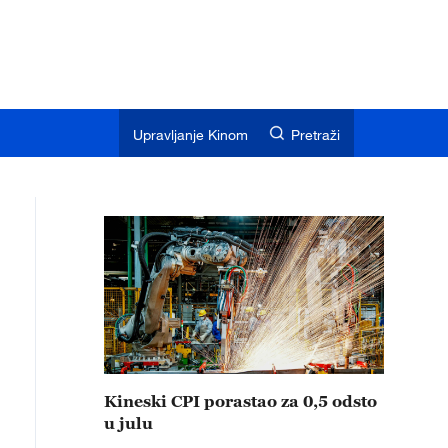
Upravljanje Kinom
Pretraži
Kineski CPI porastao za 0,5 odsto
u julu