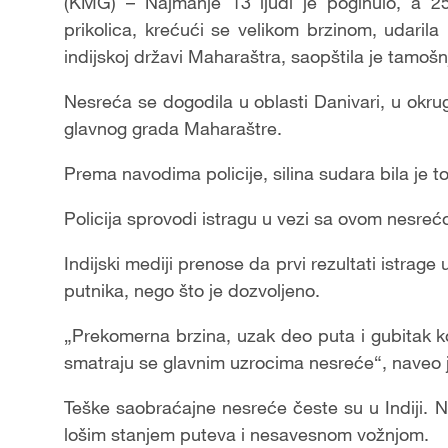
(KMG) – Najmanje 13 ljudi je poginulo, a 2
prikolica, krećući se velikom brzinom, udaril
indijskoj državi Maharaštra, saopštila je tamošnj
Nesreća se dogodila u oblasti Danivari, u okr
glavnog grada Maharaštre.
Prema navodima policije, silina sudara bila je to
Policija sprovodi istragu u vezi sa ovom nesreć
Indijski mediji prenose da prvi rezultati istrag
putnika, nego što je dozvoljeno.
„Prekomerna brzina, uzak deo puta i gubitak 
smatraju se glavnim uzrocima nesreće“, naveo je
Teške saobraćajne nesreće česte su u Indiji. 
lošim stanjem puteva i nesavesnom vožnjom.