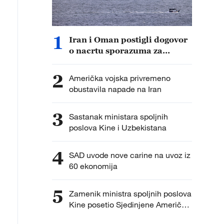
1
Iran i Oman postigli dogovor
o nacrtu sporazuma za
ponovno otvaranje Ormuskog
moreuza
2
Američka vojska privremeno
obustavila napade na Iran
3
Sastanak ministara spoljnih
poslova Kine i Uzbekistana
4
SAD uvode nove carine na uvoz iz
60 ekonomija
5
Zamenik ministra spoljnih poslova
Kine posetio Sjedinjene Američke
Države