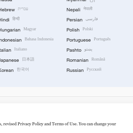
Hebrew
עברית
Nepali
नेपाली
Hindi
हिन्दी
Persian
فارسی
Hungarian
Magyar
Polish
Polski
Indonesian
Bahasa Indonesia
Portuguese
Português
Italian
Italiano
Pashto
پښتو
Japanese
日本語
Romanian
Română
Korean
한국어
Russian
Русский
es, revised Privacy Policy and Terms of Use. You can change your