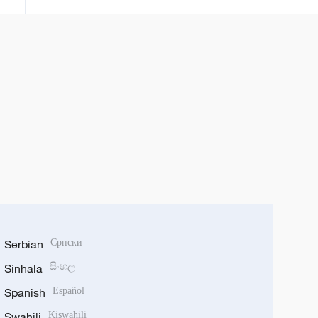
Serbian
Српски
Sinhala
සිංහල
Spanish
Español
Swahili
Kiswahili