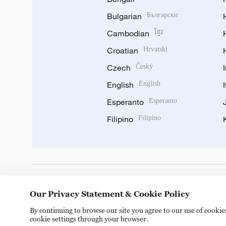
Bulgarian
Български
Cambodian
ខ្មែរ
Croatian
Hrvatski
Czech
Český
English
English
Esperanto
Esperanto
Filipino
Filipino
DOWNLOAD OUR APP
Our Privacy Statement & Cookie Policy
By continuing to browse our site you agree to our use of cooki
cookie settings through your browser.