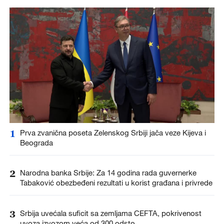
1
Prva zvanična poseta Zelenskog Srbiji jača veze Kijeva i
Beograda
2
Narodna banka Srbije: Za 14 godina rada guvernerke
Tabaković obezbeđeni rezultati u korist građana i privrede
3
Srbija uvećala suficit sa zemljama CEFTA, pokrivenost
uvoza izvozom veća od 300 odsto