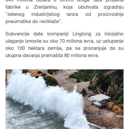
fabrike u Zrenjaninu, koja obuhvata izgradnju
"zelenog industrijskog lanca od proizvodnje
pneumatika do reciklaže".
Subvencije date kompaniji Linglong za inicijalno
ulaganje iznosile su oko 70 miliona evra, uz ustupanje
oko 100 hektara zemlje, pa se procenjuje da su
ukupna davanja premašila 80 miliona evra.