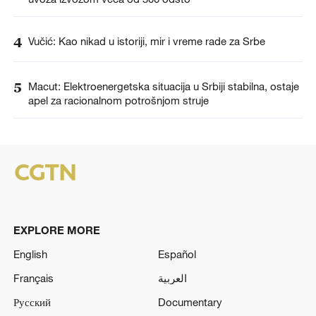
4
Vučić: Kao nikad u istoriji, mir i vreme rade za Srbe
5
Macut: Elektroenergetska situacija u Srbiji stabilna, ostaje
apel za racionalnom potrošnjom struje
EXPLORE MORE
English
Español
Français
العربية
Русский
Documentary