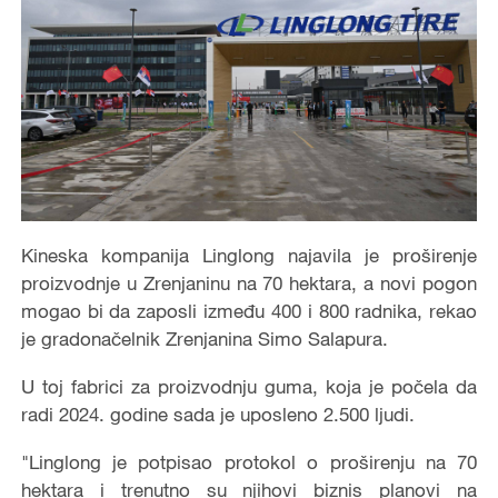
Kineska kompanija Linglong najavila je proširenje
proizvodnje u Zrenjaninu na 70 hektara, a novi pogon
mogao bi da zaposli između 400 i 800 radnika, rekao
je gradonačelnik Zrenjanina Simo Salapura.
U toj fabrici za proizvodnju guma, koja je počela da
radi 2024. godine sada je uposleno 2.500 ljudi.
"Linglong je potpisao protokol o proširenju na 70
hektara i trenutno su njihovi biznis planovi na