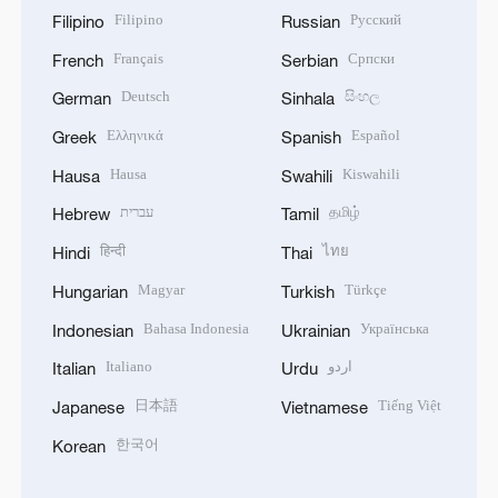
Filipino
Русский
Filipino
Russian
Français
Српски
French
Serbian
Deutsch
සිංහල
German
Sinhala
Ελληνικά
Español
Greek
Spanish
Hausa
Kiswahili
Hausa
Swahili
עברית
தமிழ்
Hebrew
Tamil
हिन्दी
ไทย
Hindi
Thai
Magyar
Türkçe
Hungarian
Turkish
Bahasa Indonesia
Українська
Indonesian
Ukrainian
Italiano
اردو
Italian
Urdu
日本語
Tiếng Việt
Japanese
Vietnamese
한국어
Korean