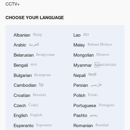
CCTV+
CHOOSE YOUR LANGUAGE
Shqip
ລາວ
Albanian
Lao
العربية
Bahasa Melayu
Arabic
Malay
Беларуская
Монгол
Belarusian
Mongolian
বাংলা
မြန်မာဘာသာ
Bengali
Myanmar
Български
नेपाली
Bulgarian
Nepali
ខ្មែរ
فارسی
Cambodian
Persian
Hrvatski
Polski
Croatian
Polish
Český
Português
Czech
Portuguese
English
پښتو
English
Pashto
Esperanto
Română
Esperanto
Romanian