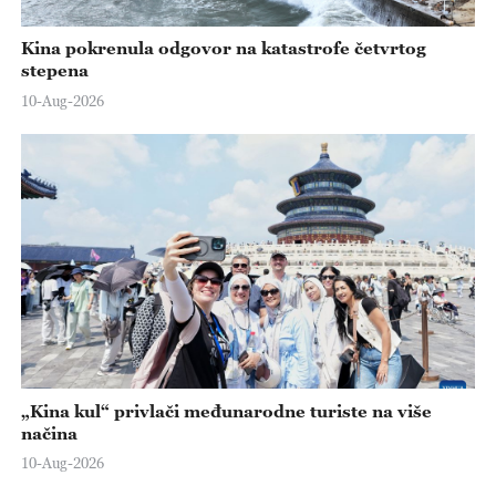
Kina pokrenula odgovor na katastrofe četvrtog
stepena
10-Aug-2026
„Kina kul“ privlači međunarodne turiste na više
načina
10-Aug-2026