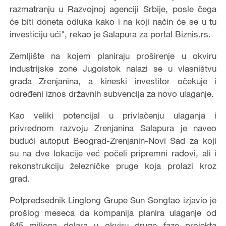
razmatranju u Razvojnoj agenciji Srbije, posle čega
će biti doneta odluka kako i na koji način će se u tu
investiciju ući", rekao je Salapura za portal Biznis.rs.
Zemljište na kojem planiraju proširenje u okviru
industrijske zone Jugoistok nalazi se u vlasništvu
grada Zrenjanina, a kineski investitor očekuje i
određeni iznos državnih subvencija za novo ulaganje.
Kao veliki potencijal u privlačenju ulaganja i
privrednom razvoju Zrenjanina Salapura je naveo
budući autoput Beograd-Zrenjanin-Novi Sad za koji
su na dve lokacije već počeli pripremni radovi, ali i
rekonstrukciju železničke pruge koja prolazi kroz
grad.
Potpredsednik Linglong Grupe Sun Songtao izjavio je
prošlog meseca da kompanija planira ulaganje od
645 miliona dolara u okviru druge faze projekta