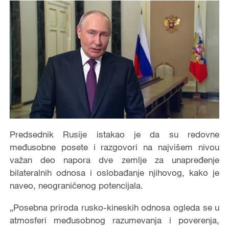
Predsednik Rusije istakao je da su redovne
međusobne posete i razgovori na najvišem nivou
važan deo napora dve zemlje za unapređenje
bilateralnih odnosa i oslobađanje njihovog, kako je
naveo, neograničenog potencijala.
„Posebna priroda rusko-kineskih odnosa ogleda se u
atmosferi međusobnog razumevanja i poverenja,