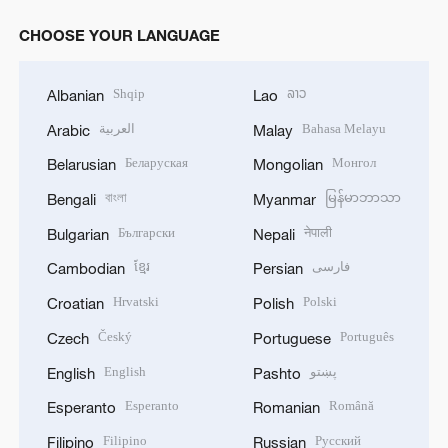
CHOOSE YOUR LANGUAGE
Shqip
ລາວ
Albanian
Lao
العربية
Bahasa Melayu
Arabic
Malay
Беларуская
Монгол
Belarusian
Mongolian
বাংলা
မြန်မာဘာသာ
Bengali
Myanmar
Български
नेपाली
Bulgarian
Nepali
ខ្មែរ
فارسی
Cambodian
Persian
Hrvatski
Polski
Croatian
Polish
Český
Português
Czech
Portuguese
English
پښتو
English
Pashto
Esperanto
Română
Esperanto
Romanian
Filipino
Русский
Filipino
Russian