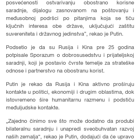
posvećenosti ostvarivanju obostrano korisne
saradnje, dijalogu zasnovanom na poštovanju i
međusobnoj podršci po pitanjima koja se tiču
ključnih interesa obe države, uključujući zaštitu
suvereniteta i državnog jedinstva”, rekao je Putin.
Podsetio je da su Rusija i Kina pre 25 godina
potpisale Sporazum o dobrosusedstvu i prijateljskoj
saradnji, koji je postavio čvrste temelje za strateške
odnose i partnerstvo na obostranu korist.
Putin je rekao da Rusija i Kina aktivno proširuju
kontakte u politici, ekonomiji i drugim oblastima, dok
istovremeno šire humanitarnu razmenu i podstiču
međuljudske kontakte.
„Zajedno činimo sve što može dodatno da produbi
bilateralnu saradnju i unapredi sveobuhvatan razvoj
naših zemalja“, rekao je Putin, dodajući da će upravo