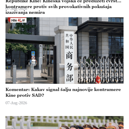
Republike Kine: Kineska vojska će preduzeti čvrste
kontramere protiv svih provokativnih pokušaja
07-Aug-2026
izazivanja nemira
Komentar: Kakav signal šalju najnovije kontramere
Kine protiv SAD?
07-Aug-2026