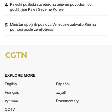
4
Kineski politički savetnik na prijemu povodom 65.
godišnjice Kine i Severne Koreje
5
Ministar spoljnih poslova Venecuele zahvalio Kini na
pomoći posle zemljotresa
EXPLORE MORE
English
Español
Français
العربية
Русский
Documentary
CCTV+