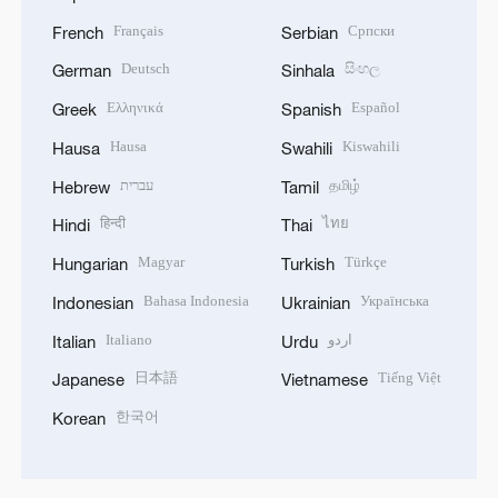
Français
Српски
French
Serbian
Deutsch
සිංහල
German
Sinhala
Ελληνικά
Español
Greek
Spanish
Hausa
Kiswahili
Hausa
Swahili
עברית
தமிழ்
Hebrew
Tamil
हिन्दी
ไทย
Hindi
Thai
Magyar
Türkçe
Hungarian
Turkish
Bahasa Indonesia
Українська
Indonesian
Ukrainian
Italiano
اردو
Italian
Urdu
日本語
Tiếng Việt
Japanese
Vietnamese
한국어
Korean