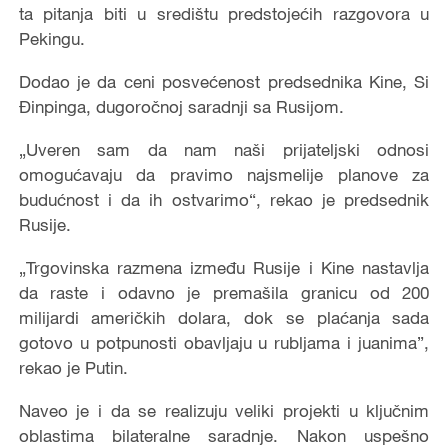
ta pitanja biti u središtu predstojećih razgovora u
Pekingu.
Dodao je da ceni posvećenost predsednika Kine, Si
Đinpinga, dugoročnoj saradnji sa Rusijom.
„Uveren sam da nam naši prijateljski odnosi
omogućavaju da pravimo najsmelije planove za
budućnost i da ih ostvarimo“, rekao je predsednik
Rusije.
„Trgovinska razmena između Rusije i Kine nastavlja
da raste i odavno je premašila granicu od 200
milijardi američkih dolara, dok se plaćanja sada
gotovo u potpunosti obavljaju u rubljama i juanima”,
rekao je Putin.
Naveo je i da se realizuju veliki projekti u ključnim
oblastima bilateralne saradnje. Nakon uspešno