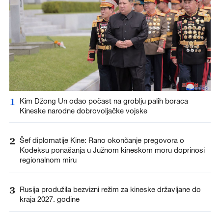
1
Kim Džong Un odao počast na groblju palih boraca
Kineske narodne dobrovoljačke vojske
2
Šef diplomatije Kine: Rano okončanje pregovora o
Kodeksu ponašanja u Južnom kineskom moru doprinosi
regionalnom miru
3
Rusija produžila bezvizni režim za kineske državljane do
kraja 2027. godine