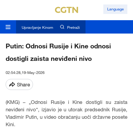
Language
Upravljanje Kinom
Pretraži
Putin: Odnosi Rusije i Kine odnosi
dostigli zaista neviđeni nivo
02:54:28,19-May-2026
Share
(KMG) – „Odnosi Rusije i Kine dostigli su zaista
neviđeni nivo“, izjavio je u utorak predsednik Rusije,
Vladimir Putin, u video obraćanju uoči državne posete
Kini.